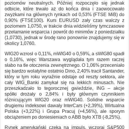
poziomów neutralnych. Później rozpoczęło się jednak
odbicie, które trwało aż do końca dnia i zaowocowało
zwyżkami na głównych rynkach od 0,53% (FTSE MiB) do
0,90% (FTSE100). Kurs EURUSD zały czas walczy z
poziomem 1,0750, w trakcie dnia widzieliśmy tymczasowe
przełamanie wsparcia i powrót do minimów z poniedziałku
(1,0730), jednak w środę rano ponownie znajdujemy się w
okolicy 1,0760.
WIG20 wzrosł o 0,11%, mWIG40 o 0,59%, a sWIG80 spadł
o 0,16%, więc Warszawa wyglądała tym razem raczej
słabo na tle otoczenia zewnętrznego. O 1,06% przeceniało
się bardzo wolatylne ostatnio Dino, 2,40% tracił Santander,
który w tym roku wyraźnie odstaje od reszty sektora, ale
cały WIG_Banki zamykał się na lekkich minusach. Nie
przeszkadzało to tegorocznej gwieździe, ING – akcje
spółki drożały o 2,84% i były głównym czynnikiem
różnicującym WIG20 oraz mWIG40. Solidne wsparcie
drugiemu indeksowi dawały InterCars (+2,39%), Wirtualna
Polska (+3,22%) i Grupa Pracuj (+4,56%), ale sporym
obciążeniem po doniesieniach o ABB było XTB (-8,25%).
Rynek amerykański czeka na impuls, wczoraj S&P500