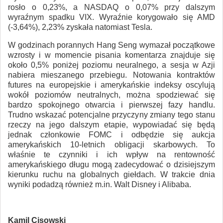
rosło o 0,23%, a NASDAQ o 0,07% przy dalszym
wyraźnym spadku VIX. Wyraźnie korygowało się AMD
(-3,64%), 2,23% zyskała natomiast Tesla.
W godzinach porannych Hang Seng wymazał początkowe
wzrosty i w momencie pisania komentarza znajduje się
około 0,5% poniżej poziomu neuralnego, a sesja w Azji
nabiera mieszanego przebiegu. Notowania kontraktów
futures na europejskie i amerykańskie indeksy oscylują
wokół poziomów neutralnych, można spodziewać się
bardzo spokojnego otwarcia i pierwszej fazy handlu.
Trudno wskazać potencjalne przyczyny zmiany tego stanu
rzeczy na jego dalszym etapie, wypowiadać się będą
jednak członkowie FOMC i odbędzie się aukcja
amerykańskich 10-letnich obligacji skarbowych. To
właśnie te czynniki i ich wpływ na rentowność
amerykańskiego długu mogą zadecydować o dzisiejszym
kierunku ruchu na globalnych giełdach. W trakcie dnia
wyniki podadzą również m.in. Walt Disney i Alibaba.
Kamil Cisowski