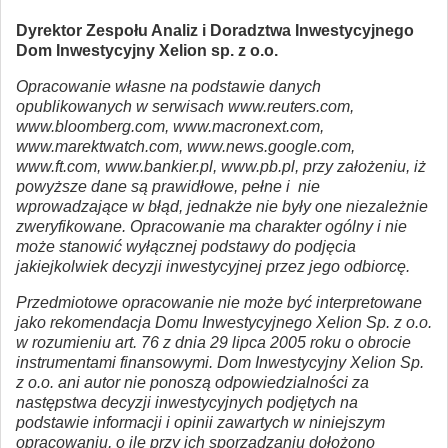
Dyrektor Zespołu Analiz i Doradztwa Inwestycyjnego
Dom Inwestycyjny Xelion sp. z o.o.
Opracowanie własne na podstawie danych
opublikowanych w serwisach www.reuters.com,
www.bloomberg.com, www.macronext.com,
www.marektwatch.com, www.news.google.com,
www.ft.com, www.bankier.pl, www.pb.pl, przy założeniu, iż
powyższe dane są prawidłowe, pełne i nie
wprowadzające w błąd, jednakże nie były one niezależnie
zweryfikowane. Opracowanie ma charakter ogólny i nie
może stanowić wyłącznej podstawy do podjęcia
jakiejkolwiek decyzji inwestycyjnej przez jego odbiorcę.
Przedmiotowe opracowanie nie może być interpretowane
jako rekomendacja Domu Inwestycyjnego Xelion Sp. z o.o.
w rozumieniu art. 76 z dnia 29 lipca 2005 roku o obrocie
instrumentami finansowymi. Dom Inwestycyjny Xelion Sp.
z o.o. ani autor nie ponoszą odpowiedzialności za
następstwa decyzji inwestycyjnych podjętych na
podstawie informacji i opinii zawartych w niniejszym
opracowaniu, o ile przy ich sporządzaniu dołożono