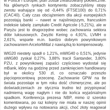
w Polsce i Europie, plan został zrealizowany połowicznie.
Na głównych rynkach kontynentu zobaczyliśmy stopy
zwrotu wahające się od -0,44% (FTSE100) do 0,71%
(CAC40). Cały czas obciążeniem dla akcji europejskich
pozostają banki – nawet w najsilniejszym, francuskim
indeksie tabelę zamykało Credit Agricole (-5,21%), ale w
Paryżu jest to drugorzędne wobec zachowania sektora
dóbr luksusowych. Zwyżki Kering o 4,91%, LVMH o
2,61%, wsparte m.in. bardzo dobrym powynikowym
zachowaniem ArcelorMittal z nawiązką to kompensowały.
WIG20 niestety spadł o 1,21%, mWIG40 o 0,51%, jedynie
sWIG80 zyskał 0,27%. 3,88% tracił Santander, 3,80%
PZU, z powynikowej zapaści częściowo wydostał się
mBank, który na godzinę przed zamknięciem handlowany
był w okolicy 530 zł, co oznaczało przeszło
pięcioprocentową przecenę. Zachowanie GPW na tle
świata pozostaje w tym roku dość chimeryczne, ale po
doświadczeniach ze stycznia trudno też przypisywać
nadmierną wagę nagłym i nie do końca wyjaśnialnym
spadkom. Konferencja prezesa NBP, mimo iż szeroko
komentowana, po raz kolejny nie miała w naszej opinii
dużego wpływu na notowania akcji, choć złoty reagował