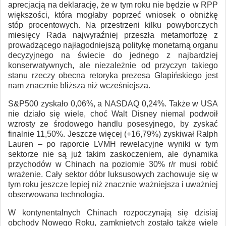
aprecjacją na deklarację, że w tym roku nie będzie w RPP
większości, która mogłaby poprzeć wniosek o obniżkę
stóp procentowych. Na przestrzeni kilku powyborczych
miesięcy Rada najwyraźniej przeszła metamorfozę z
prowadzącego najłagodniejszą politykę monetarną organu
decyzyjnego na świecie do jednego z najbardziej
konserwatywnych, ale niezależnie od przyczyn takiego
stanu rzeczy obecna retoryka prezesa Glapińskiego jest
nam znacznie bliższa niż wcześniejsza.
S&P500 zyskało 0,06%, a NASDAQ 0,24%. Także w USA
nie działo się wiele, choć Walt Disney niemal podwoił
wzrosty ze środowego handlu posesyjnego, by zyskać
finalnie 11,50%. Jeszcze więcej (+16,79%) zyskiwał Ralph
Lauren – po raporcie LVMH rewelacyjne wyniki w tym
sektorze nie są już takim zaskoczeniem, ale dynamika
przychodów w Chinach na poziomie 30% r/r musi robić
wrażenie. Cały sektor dóbr luksusowych zachowuje się w
tym roku jeszcze lepiej niż znacznie ważniejsza i uważniej
obserwowana technologia.
W kontynentalnych Chinach rozpoczynają się dzisiaj
obchody Nowego Roku, zamkniętych zostało także wiele