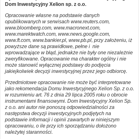
Dom Inwestycyjny Xelion sp. z o.o.
Opracowanie własne na podstawie danych
opublikowanych w serwisach www.reuters.com,
www.bloomberg.com, www.macronext.com,
www.marektwatch.com, www.news.google.com,
www.ft.com, www.bankier.pl, www.pb.pl, przy założeniu, iż
powyższe dane są prawidłowe, pełne i nie
wprowadzające w błąd, jednakże nie były one niezależnie
zweryfikowane. Opracowanie ma charakter ogólny i nie
może stanowić wyłącznej podstawy do podjęcia
jakiejkolwiek decyzji inwestycyjnej przez jego odbiorcę.
Przedmiotowe opracowanie nie może być interpretowane
jako rekomendacja Domu Inwestycyjnego Xelion Sp. z o.o.
w rozumieniu art. 76 z dnia 29 lipca 2005 roku o obrocie
instrumentami finansowymi. Dom Inwestycyjny Xelion Sp.
z o.o. ani autor nie ponoszą odpowiedzialności za
następstwa decyzji inwestycyjnych podjętych na
podstawie informacji i opinii zawartych w niniejszym
opracowaniu, o ile przy ich sporządzaniu dołożono
należytej staranności.