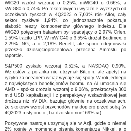
WIG20 wzrósł wczoraj o 0,25%, mWIG40 o 0,66%, a
sWIG80 o 0,74%. Po rekordowych i wyraźnie wyższych od
oczekiwań zyskach w 4Q2023 o 7,03% rósł Alior, cały
sektor zyskiwał 1,94%, co jednoznacznie pokazuje
słabość reszty komponentów głównego indeksu. Dla
WIG20 potężnym balastem był spadający o 2,97% Orlen,
1,59% traciło LPP. W mWIG40 o 3,55% drożał Budimex, o
2,29% ING, a o 2,18% Benefit, ale sporo odejmowała
przeszło dziesięcioprocentowa przecena Amrestu po
raporcie.
S&P500 zyskało wczoraj 0,52%, a NASDAQ 0,90%.
Wzrostów z poranka nie utrzymał Bitcoin, ale apetyt na
ryzyko za oceanem wciąż wydaje się spory. W roli jednego
z największych beneficjentów boomu na AI umacnia się
AMD – spółka drożała wczoraj o 9,06%, przekroczyła 300
mld USD kapitalizacji i z perspektywy wskaźnikowej jest
droższa niż nVIDIA, bazując głównie na oczekiwaniach,
że skokowy wzrost przychodów ma dopiero przed sobą (w
4Q2023 rosły one o „ bardzo skromne” 69% r/r).
Pozytywne nastroje utrzymują się w Azji, gdzie o niemal
2% rośnie w momencie pisania komentarza Nikkei, a o