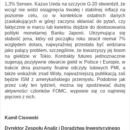
1,3% Sensex. Kazuo Ueda na szczycie G-20 stwierdził, że
wciąż nie widzi osiągnięcia trwałej i stabilnej inflacji na
poziomie celu, co w kontekście ostatnich danych
(zaskakujących w górę) zaczyna skłaniać do pytań, czy
faktycznie w marcu lub kwietniu dojdzie do dostosowania
polityki monetarnej Banku Japonii. Utrzymująca się
słabość jena, który od początku roku stracił niemal 7%
względem dolara, najwyraźniej przestała być widziana
jako palący problem, szczególnie, że towarzyszy jej boom
na giełdzie w Tokio. Kontrakty futures jednoznacznie
sugerują pozytywne otwarcie giełd w Polsce i Europie, w
trakcie dnia poznamy finalne odczyty lutowych PMI, a
także wskaźnik znad Wisły, najważniejszą publikacją zaś
będzie ISM z amerykańskiego przemysłu. Podobnie jak
przez cały ten tydzień, można się spodziewać dużej
aktywności członków FOMC, wypowie się co najmniej
pięcioro z nich.
Kamil Cisowski
Dyrektor Zespołu Analiz i Doradztwa Inwestycyjnego