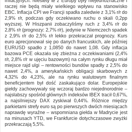
inflacyjnych. Niestety te z Europy były niejednoznaczne i
raczej nie będą miały wielkiego wpływu na stanowisko
EBC. Inflacja CPI we Francji spadła zaledwie z 3,1% r/r do
2,9% r/r, podczas gdy oczekiwano ruchu o skali 0,2pp
wyższej. W Hiszpanii zobaczyliśmy ruch z 3,4% r/r do
2,8% r/r (prognozy: 2,7% r/r), jedynie w Niemczech spadek
z 2,9% r/r do 2,5% r/r lekko przekraczał prognozy. Kurs
euro aprecjonował się po danych francuskich, ale później
EURUSD spadło z 1,0850 do nawet 1,08. Gdy inflacja
bazowa PCE okazała się zbieżna z oczekiwaniami (2,4%
r/r, 2,8% r/r w ujęciu bazowym) na całym rynku długu miał
miejsce rajd ulgi – rentowności bundów spadły z 2,5% do
nawet 2,4%, a amerykańskich obligacji skarbowych z
4,32% do 4,23%, ale na rynku walutowym finalnym
beneficjentem był dość zaskakująco dolar. Europejskie
giełdy zachowywały się wczoraj bardzo niejednorodnie –
najsłabszy spośród głównych indeksów IBEX tracił 0,67%,
a najsilniejszy DAX zyskiwał 0,44%. Różnice między
parkietami strefy euro są po pierwszych dwóch miesiącach
naprawdę wyraźne – wspomniana giełda w Madrycie jest
na minusach YTD, we Frankfurcie dotychczasowe zwyżki
przekraczają 5,5%.