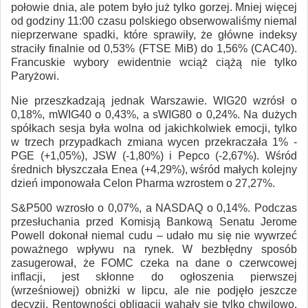
połowie dnia, ale potem było już tylko gorzej. Mniej więcej
od godziny 11:00 czasu polskiego obserwowaliśmy niemal
nieprzerwane spadki, które sprawiły, że główne indeksy
straciły finalnie od 0,53% (FTSE MiB) do 1,56% (CAC40).
Francuskie wybory ewidentnie wciąż ciążą nie tylko
Paryżowi.
Nie przeszkadzają jednak Warszawie. WIG20 wzrósł o
0,18%, mWIG40 o 0,43%, a sWIG80 o 0,24%. Na dużych
spółkach sesja była wolna od jakichkolwiek emocji, tylko
w trzech przypadkach zmiana wycen przekraczała 1% -
PGE (+1,05%), JSW (-1,80%) i Pepco (-2,67%). Wśród
średnich błyszczała Enea (+4,29%), wśród małych kolejny
dzień imponowała Celon Pharma wzrostem o 27,27%.
S&P500 wzrosło o 0,07%, a NASDAQ o 0,14%. Podczas
przesłuchania przed Komisją Bankową Senatu Jerome
Powell dokonał niemal cudu – udało mu się nie wywrzeć
poważnego wpływu na rynek. W bezbłędny sposób
zasugerował, że FOMC czeka na dane o czerwcowej
inflacji, jest skłonne do ogłoszenia pierwszej
(wrześniowej) obniżki w lipcu, ale nie podjęło jeszcze
decyzji. Rentowności obligacji wahały się tylko chwilowo,