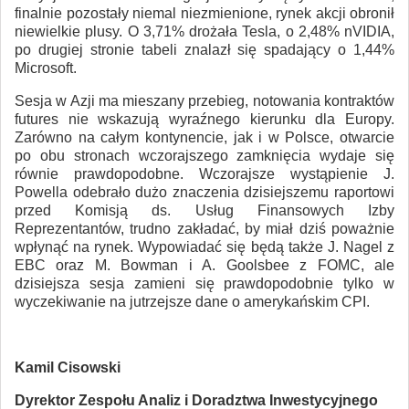
finalnie pozostały niemal niezmienione, rynek akcji obronił
niewielkie plusy. O 3,71% drożała Tesla, o 2,48% nVIDIA,
po drugiej stronie tabeli znalazł się spadający o 1,44%
Microsoft.
Sesja w Azji ma mieszany przebieg, notowania kontraktów
futures nie wskazują wyraźnego kierunku dla Europy.
Zarówno na całym kontynencie, jak i w Polsce, otwarcie
po obu stronach wczorajszego zamknięcia wydaje się
równie prawdopodobne. Wczorajsze wystąpienie J.
Powella odebrało dużo znaczenia dzisiejszemu raportowi
przed Komisją ds. Usług Finansowych Izby
Reprezentantów, trudno zakładać, by miał dziś poważnie
wpłynąć na rynek. Wypowiadać się będą także J. Nagel z
EBC oraz M. Bowman i A. Goolsbee z FOMC, ale
dzisiejsza sesja zamieni się prawdopodobnie tylko w
wyczekiwanie na jutrzejsze dane o amerykańskim CPI.
Kamil Cisowski
Dyrektor Zespołu Analiz i Doradztwa Inwestycyjnego