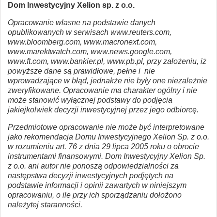
Dom Inwestycyjny Xelion sp. z o.o.
Opracowanie własne na podstawie danych
opublikowanych w serwisach www.reuters.com,
www.bloomberg.com, www.macronext.com,
www.marektwatch.com, www.news.google.com,
www.ft.com, www.bankier.pl, www.pb.pl, przy założeniu, iż
powyższe dane są prawidłowe, pełne i nie
wprowadzające w błąd, jednakże nie były one niezależnie
zweryfikowane. Opracowanie ma charakter ogólny i nie
może stanowić wyłącznej podstawy do podjęcia
jakiejkolwiek decyzji inwestycyjnej przez jego odbiorcę.
Przedmiotowe opracowanie nie może być interpretowane
jako rekomendacja Domu Inwestycyjnego Xelion Sp. z o.o.
w rozumieniu art. 76 z dnia 29 lipca 2005 roku o obrocie
instrumentami finansowymi. Dom Inwestycyjny Xelion Sp.
z o.o. ani autor nie ponoszą odpowiedzialności za
następstwa decyzji inwestycyjnych podjętych na
podstawie informacji i opinii zawartych w niniejszym
opracowaniu, o ile przy ich sporządzaniu dołożono
należytej staranności.