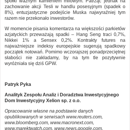
spółki ważnym kamieniem milowym. Patrząc jednak na
zachowanie akcji Tesli w handlu posesyjnym (spadek o
8%), entuzjastyczne podejście Muska najwyraźniej tym
razem nie przekonało inwestorów.
W momencie pisania komentarza na większości parkietów
azjatyckich przeważają spadki – Hang Seng traci 0,7%,
Nikkei 1% a Sensex 0,2%. Kontrakty futures na
najważniejsze indeksy europejskie sugerują spadkowy
początek notowań. Pomimo wczorajszej ponadprzeciętnej
słabości nie zakładamy, by na tym tle pozytywnie
wyróżniała się dziś GPW.
Patryk Pyka
Analityk Zespołu Analiz i Doradztwa Inwestycyjnego
Dom Inwestycyjny Xelion sp. z o.o.
Opracowanie własne na podstawie danych
opublikowanych w serwisach www.reuters.com,
www.bloomberg.com, www.macronext.com,
www.marektwatch.com, www.news.google.com,