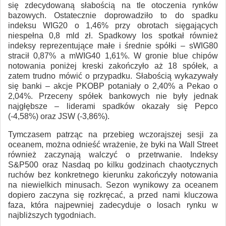
się zdecydowaną słabością na tle otoczenia rynków
bazowych. Ostatecznie doprowadziło to do spadku
indeksu WIG20 o 1,46% przy obrotach sięgających
niespełna 0,8 mld zł. Spadkowy los spotkał również
indeksy reprezentujące małe i średnie spółki – sWIG80
stracił 0,87% a mWIG40 1,61%. W gronie blue chipów
notowania poniżej kreski zakończyło aż 18 spółek, a
zatem trudno mówić o przypadku. Słabością wykazywały
się banki – akcje PKOBP potaniały o 2,40% a Pekao o
2,04%. Przeceny spółek bankowych nie były jednak
najgłębsze – liderami spadków okazały się Pepco
(-4,58%) oraz JSW (-3,86%).
Tymczasem patrząc na przebieg wczorajszej sesji za
oceanem, można odnieść wrażenie, że byki na Wall Street
również zaczynają walczyć o przetrwanie. Indeksy
S&P500 oraz Nasdaq po kilku godzinach chaotycznych
ruchów bez konkretnego kierunku zakończyły notowania
na niewielkich minusach. Sezon wynikowy za oceanem
dopiero zaczyna się rozkręcać, a przed nami kluczowa
faza, która najpewniej zadecyduje o losach rynku w
najbliższych tygodniach.