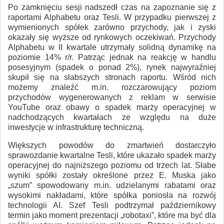
Po zamknięciu sesji nadszedł czas na zapoznanie się z
raportami Alphabetu oraz Tesli. W przypadku pierwszej z
wymienionych spółek zarówno przychody, jak i zyski
okazały się wyższe od rynkowych oczekiwań. Przychody
Alphabetu w II kwartale utrzymały solidną dynamikę na
poziomie 14% r/r. Patrząc jednak na reakcję w handlu
posesyjnym (spadek o ponad 2%), rynek najwyraźniej
skupił się na słabszych stronach raportu. Wśród nich
możemy znaleźć m.in. rozczarowujący poziom
przychodów wygenerowanych z reklam w serwisie
YouTube oraz obawy o spadek marży operacyjnej w
nadchodzących kwartałach ze względu na duże
inwestycje w infrastrukturę techniczną.
Większych powodów do zmartwień dostarczyło
sprawozdanie kwartalne Tesli, które ukazało spadek marży
operacyjnej do najniższego poziomu od trzech lat. Słabe
wyniki spółki zostały określone przez E. Muska jako
„szum” spowodowany m.in. udzielanymi rabatami oraz
wysokimi nakładami, które spółka poniosła na rozwój
technologii AI. Szef Tesli podtrzymał październikowy
termin jako moment prezentacji „robotaxi”, które ma być dla