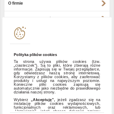
O firmie
Władze i struktura spółki
Instytucje współpracujące
Polityka informacyjna DI Xelion
Polityka plików cookies
Ta strona używa plików cookies (tzw.
„ciasteczek”). Są to pliki, które zbierają różne
Zastrzeżenia prawne
informacje. Zapisują się w Twojej przeglądarce,
gdy odwiedzasz naszą stronę internetową.
Korzystamy z plików cookies, aby zaoferować
produkty i usługi na najwyższym poziomie.
ESG
Konieczne pliki cookies zapisują się
automatycznie jako niezbędne do prawidłowego
działania naszej strony.
Dostępność
Wybierz
„Akceptuję”,
jeżeli zgadzasz się na
instalację plików cookies wydajnościowych,
funkcjonalnych oraz reklamowych, lub
„Ustawienia”, jeżeli chcesz dokonać zmiany