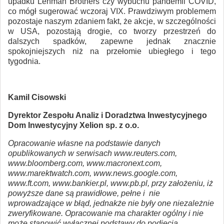
upadku Lehman Brothers czy wybuchu pandemii COVID,
co mógł sugerować wczoraj VIX. Prawdziwym problemem
pozostaje naszym zdaniem fakt, że akcje, w szczególności
w USA, pozostają drogie, co tworzy przestrzeń do
dalszych spadków, zapewne jednak znacznie
spokojniejszych niż na przełomie ubiegłego i tego
tygodnia.
Kamil Cisowski
Dyrektor Zespołu Analiz i Doradztwa Inwestycyjnego
Dom Inwestycyjny Xelion sp. z o.o.
Opracowanie własne na podstawie danych
opublikowanych w serwisach www.reuters.com,
www.bloomberg.com, www.macronext.com,
www.marektwatch.com, www.news.google.com,
www.ft.com, www.bankier.pl, www.pb.pl, przy założeniu, iż
powyższe dane są prawidłowe, pełne i nie
wprowadzające w błąd, jednakże nie były one niezależnie
zweryfikowane. Opracowanie ma charakter ogólny i nie
może stanowić wyłącznej podstawy do podjęcia