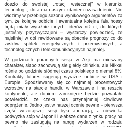
doszło do swoistej „rotacji wstecznej” w kierunku
technologii, która ma naszym zdaniem uzasadnienie. Nie
widzimy w przebiegu sezonu wynikowego argumentów za
tym, że kolejne odbicie i ewentualna kolejna fala hossy
będą miały wyraźnie innych liderów niż ci, do których
jesteśmy przyzwyczajeni – wystarczy powiedzieć, że
najsilniej w dół rewidowane są obecnie prognozy co do
zysków spółek energetycznych i przemysłowych, a
technologicznych i telekomunikacyjnych najmniej.
W godzinach porannych sesja w Azji ma mieszany
charakter, słabo zachowują się giełdy chińskie, ale Nikkei
rośnie po godzinie siódmej czasu polskiego o niemal 8%.
Kontrakty futures sugerują wyraźne odbicie w USA i
Europie. Spodziewamy się co najmniej procentowych
wzrostów na starcie handlu w Warszawie i na reszcie
kontynentu, ale dopiero zamknięcie będzie pozwalało
potwierdzić, że czeka nas przynajmniej chwilowe
odprężenie. Jedno jest w naszej ocenie pewne – pierwsza
część wczorajszej sesji była aberracją, a niewielka
podwyżka stóp w Japonii i słabsze dane z rynku pracy na
pewno nie zasługują na rangę wydarzeń w rodzaju