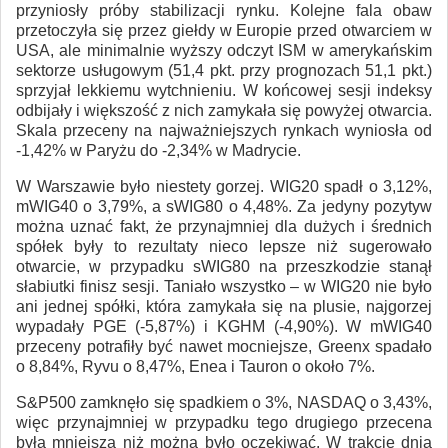
przyniosły próby stabilizacji rynku. Kolejne fala obaw
przetoczyła się przez giełdy w Europie przed otwarciem w
USA, ale minimalnie wyższy odczyt ISM w amerykańskim
sektorze usługowym (51,4 pkt. przy prognozach 51,1 pkt.)
sprzyjał lekkiemu wytchnieniu. W końcowej sesji indeksy
odbijały i większość z nich zamykała się powyżej otwarcia.
Skala przeceny na najważniejszych rynkach wyniosła od
-1,42% w Paryżu do -2,34% w Madrycie.
W Warszawie było niestety gorzej. WIG20 spadł o 3,12%,
mWIG40 o 3,79%, a sWIG80 o 4,48%. Za jedyny pozytyw
można uznać fakt, że przynajmniej dla dużych i średnich
spółek były to rezultaty nieco lepsze niż sugerowało
otwarcie, w przypadku sWIG80 na przeszkodzie stanął
słabiutki finisz sesji. Taniało wszystko – w WIG20 nie było
ani jednej spółki, która zamykała się na plusie, najgorzej
wypadały PGE (-5,87%) i KGHM (-4,90%). W mWIG40
przeceny potrafiły być nawet mocniejsze, Greenx spadało
o 8,84%, Ryvu o 8,47%, Enea i Tauron o około 7%.
S&P500 zamknęło się spadkiem o 3%, NASDAQ o 3,43%,
więc przynajmniej w przypadku tego drugiego przecena
była mniejsza niż można było oczekiwać. W trakcie dnia