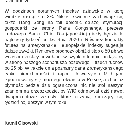
razie dobrze.
W godzinach porannych indeksy azjatyckie w górę
wiedzie rosnące o 3% Nikkei, świetnie zachowuje się
także Hang Seng na fali obietnic dalszej stymulacji
gospodarki ze strony Pana Gongshenga, prezesa
Ludowego Banku Chin. Dla japońskiej giełdy będzie to
najlepszy tydzień od kwietnia 2020 r. Również kontrakty
futures na amerykańskie i europejskie indeksy sugerują
dalsze zwyżki. Rynkowe prognozy obniżki stóp o 50 pb we
wrześniu zostały odwołane, w szybkim tempie podążamy
w stronę naszego scenariusza bazowego – trzech ruchów
po 25 pb. W trakcie dnia poznamy dane z amerykańskiego
rynku nieruchomości i raport Uniwersytetu Michigan.
Spodziewamy się mocnego otwarcia w Polsce, a chociaż
płynność będzie dziś ograniczona nic nie stoi naszym
zdaniem na przeszkodzie, by WIG odnotował dziś nawet
dwuprocentowe wzrosty, które uczynią kończący się
tydzień najlepszym w tym roku.
Kamil Cisowski