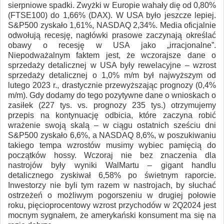
sierpniowe spadki. Zwyżki w Europie wahały dię od 0,80%
(FTSE100) do 1,66% (DAX). W USA było jeszcze lepiej.
S&P500 zyskało 1,61%, NASDAQ 2,34%. Media oficjalnie
odwołują recesję, nagłówki prasowe zaczynają określać
obawy o recesję w USA jako „irracjonalne”.
Niepodważalnym faktem jest, że wczorajsze dane o
sprzedaży detalicznej w USA były rewelacyjne – wzrost
sprzedaży detalicznej o 1,0% m/m był najwyższym od
lutego 2023 r., drastycznie przewyższając prognozy (0,4%
m/m). Gdy dodamy do tego pozytywne dane o wnioskach o
zasiłek (227 tys. vs. prognozy 235 tys.) otrzymujemy
przepis na kontynuację odbicia, które zaczyna robić
wrażenie swoją skalą – w ciągu ostatnich sześciu dni
S&P500 zyskało 6,6%, a NASDAQ 8,6%, w poszukiwaniu
takiego tempa wzrostów musimy wybiec pamięcią do
początków hossy. Wczoraj nie bez znaczenia dla
nastrojów były wyniki WalMartu – gigant handlu
detalicznego zyskiwał 6,58% po świetnym raporcie.
Inwestorzy nie byli tym razem w nastrojach, by słuchać
ostrzeżeń o możliwym pogorszeniu w drugiej połowie
roku, pięcioprocentowy wzrost przychodów w 2Q2024 jest
mocnym sygnałem, że amerykański konsument ma się na