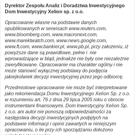
Dyrektor Zespołu Analiz i Doradztwa Inwestycyjnego
Dom Inwestycyjny Xelion sp. z o.o.
Opracowanie własne na podstawie danych
opublikowanych w serwisach www.reuters.com,
www.bloomberg.com, www.macronext.com,
www.marektwatch.com, www.news.google.com,
www.ft.com, www.bankier.pl, www.pb.pl, przy założeniu, iż
powyższe dane są prawidłowe, pełne i nie
wprowadzające w błąd, jednakże nie były one niezależnie
zweryfikowane. Opracowanie ma charakter ogólny i nie
może stanowić wyłącznej podstawy do podjęcia
jakiejkolwiek decyzji inwestycyjnej przez jego odbiorcę.
Przedmiotowe opracowanie nie może być interpretowane
jako rekomendacja Domu Inwestycyjnego Xelion Sp. z o.o.
w rozumieniu art. 76 z dnia 29 lipca 2005 roku o obrocie
instrumentami finansowymi. Dom Inwestycyjny Xelion Sp.
z o.o. ani autor nie ponoszą odpowiedzialności za
następstwa decyzji inwestycyjnych podjętych na
podstawie informacji i opinii zawartych w niniejszym
opracowaniu, o ile przy ich sporządzaniu dołożono