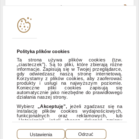
Władze i struktura spółki
Instytucje współpracujące
Polityka informacyjna DI Xelion
Polityka plików cookies
Ta strona używa plików cookies (tzw.
„ciasteczek”). Są to pliki, które zbierają różne
Zastrzeżenia prawne
informacje. Zapisują się w Twojej przeglądarce,
gdy odwiedzasz naszą stronę internetową.
Korzystamy z plików cookies, aby zaoferować
produkty i usługi na najwyższym poziomie.
ESG
Konieczne pliki cookies zapisują się
automatycznie jako niezbędne do prawidłowego
działania naszej strony.
Dostępność
Wybierz
„Akceptuję”,
jeżeli zgadzasz się na
instalację plików cookies wydajnościowych,
funkcjonalnych oraz reklamowych, lub
„Ustawienia”, jeżeli chcesz dokonać zmiany
ustawień dotyczących plików cookies.
PEŁNA WERSJA SERWISU
Dzięki plikom cookies możemy: udostępniać
Ustawienia
Odrzuć
nasz serwis, dostosowywać go do Twoich