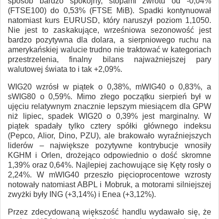
sposób bardzo spokojny, stopami zwrotu od -0,04%
(FTSE100) do 0,53% (FTSE MiB). Spadki kontynuował
natomiast kurs EURUSD, który naruszył poziom 1,1050.
Nie jest to zaskakujące, wrześniowa sezonowość jest
bardzo pozytywna dla dolara, a sierpniowego ruchu na
amerykańskiej walucie trudno nie traktować w kategoriach
przestrzelenia, finalny bilans najważniejszej pary
walutowej świata to i tak +2,09%.
WIG20 wzrósł w piątek o 0,38%, mWIG40 o 0,83%, a
sWIG80 o 0,59%. Mimo złego początku sierpień był w
ujęciu relatywnym znacznie lepszym miesiącem dla GPW
niż lipiec, spadek WIG20 o 0,39% jest marginalny. W
piątek spadały tylko cztery spółki głównego indeksu
(Pepco, Alior, Dino, PZU), ale brakowało wyraźniejszych
liderów – największe pozytywne kontrybucje wnosiły
KGHM i Orlen, drożejąco odpowiednio o dość skromne
1,39% oraz 0,64%. Najlepiej zachowujące się Kęty rosły o
2,24%. W mWIG40 przeszło pięcioprocentowe wzrosty
notowały natomiast ABPL i Mobruk, a motorami silniejszej
zwyżki były ING (+3,14%) i Enea (+3,12%).
Przez zdecydowaną większość handlu wydawało się, że