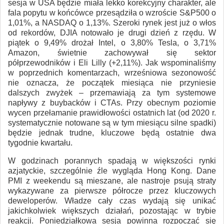
sesja w USA będzie miała lekko korekcyjny charakter, ale
fala popytu w końcówce przesądziła o wzroście S&P500 o
1,01%, a NASDAQ o 1,13%. Szeroki rynek jest już o włos
od rekordów, DJIA notowało je drugi dzień z rzędu. W
piątek o 9,49% drożał Intel, o 3,80% Tesla, o 3,71%
Amazon, świetnie zachowywał się sektor
półprzewodników i Eli Lilly (+2,11%). Jak wspominaliśmy
w poprzednich komentarzach, wrześniowa sezonowość
nie oznacza, że początek miesiąca nie przyniesie
dalszych zwyżek – przemawiają za tym systemowe
napływy z buybacków i CTAs. Przy obecnym poziomie
wycen przełamanie prawidłowości ostatnich lat (od 2020 r.
systematycznie notowane są w tym miesiącu silne spadki)
będzie jednak trudne, kluczowe będą ostatnie dwa
tygodnie kwartału.
W godzinach porannych spadają w większości rynki
azjatyckie, szczególnie źle wygląda Hong Kong. Dane
PMI z weekendu są mieszane, ale nastroje psują straty
wykazywane za pierwsze półrocze przez kluczowych
deweloperów. Władze cały czas wydają się unikać
jakichkolwiek większych działań, pozostając w trybie
reakcji. Poniedziałkowa sesja powinna rozpocząć się