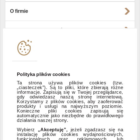
O firmie
Władze i struktura spółki
Instytucje współpracujące
Polityka informacyjna DI Xelion
Polityka plików cookies
Ta strona używa plików cookies (tzw.
„ciasteczek”). Są to pliki, które zbierają różne
Zastrzeżenia prawne
informacje. Zapisują się w Twojej przeglądarce,
gdy odwiedzasz naszą stronę internetową.
Korzystamy z plików cookies, aby zaoferować
produkty i usługi na najwyższym poziomie.
ESG
Konieczne pliki cookies zapisują się
automatycznie jako niezbędne do prawidłowego
działania naszej strony.
Dostępność
Wybierz
„Akceptuję”,
jeżeli zgadzasz się na
instalację plików cookies wydajnościowych,
funkcjonalnych oraz reklamowych, lub