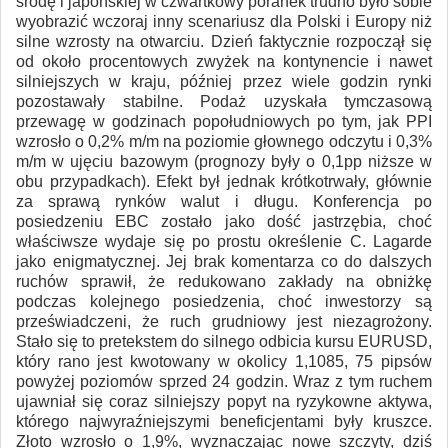
środę i japońskiej w czwartkowy poranek trudno było sobie
wyobrazić wczoraj inny scenariusz dla Polski i Europy niż
silne wzrosty na otwarciu. Dzień faktycznie rozpoczął się
od około procentowych zwyżek na kontynencie i nawet
silniejszych w kraju, później przez wiele godzin rynki
pozostawały stabilne. Podaż uzyskała tymczasową
przewagę w godzinach popołudniowych po tym, jak PPI
wzrosło o 0,2% m/m na poziomie głownego odczytu i 0,3%
m/m w ujęciu bazowym (prognozy były o 0,1pp niższe w
obu przypadkach). Efekt był jednak krótkotrwały, głównie
za sprawą rynków walut i długu. Konferencja po
posiedzeniu EBC zostało jako dość jastrzębia, choć
właściwsze wydaje się po prostu określenie C. Lagarde
jako enigmatycznej. Jej brak komentarza co do dalszych
ruchów sprawił, że redukowano zakłady na obniżkę
podczas kolejnego posiedzenia, choć inwestorzy są
przeświadczeni, że ruch grudniowy jest niezagrożony.
Stało się to pretekstem do silnego odbicia kursu EURUSD,
który rano jest kwotowany w okolicy 1,1085, 75 pipsów
powyżej poziomów sprzed 24 godzin. Wraz z tym ruchem
ujawniał się coraz silniejszy popyt na ryzykowne aktywa,
którego najwyraźniejszymi beneficjentami były kruszce.
Złoto wzrosło o 1,9%, wyznaczając nowe szczyty, dziś