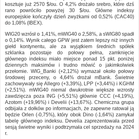
kosztuje już 2570 $/ou. O 4,2% drożało srebro, które dzś
rano powróciło powyżej 30 $/ou. Główne indeksy
europejskie kończyły dzień zwyżkami od 0,52% (CAC40)
do 1,08% (IBEX).
WIG20 wzrósł o 1,41%, mWIG40 o 2,58%, a sWIG80 spadł
o 0,14%. Wynik całego GPW jest zatem lepszy niż innych
giełd kontynentu, ale za wyjątkiem średnich spółek
szklanka pozostaje do połowy pełna, zamknięcie
głównego indeksu miało miejsce ponad 15 pkt. poniżej
dziennych maksimów i trudno mówić o jakimkolwiek
przełomie. WIG_Banki (+2,12%) wymazał około połowy
środowej przeceny, o 4,64% drożał mBank. Świetnie
zachowywały się Allegro (+3,39%), LPP (+3,44%) i KGHM
(+2,51%). mWIG40 niemal dwukrotnie większe wzrosty
zawdzięcza poza ING (+5,51%) głównie CCC (+4,19%),
Azotom (+19,96%) i Develii (+13,67%). Chemiczna grupa
odbijała z dołków po informacjach, że zapewne ratował ją
będzie Orlen (-0,75%), który obok Dino (-1,64%) zamykał
tabelę głównego indeksu. Develia zaprezentowała przed
sesją świetne wyniki i podtrzymała cel sprzedaży na 2024
r.