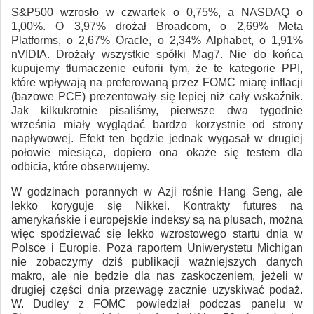
S&P500 wzrosło w czwartek o 0,75%, a NASDAQ o
1,00%. O 3,97% drożał Broadcom, o 2,69% Meta
Platforms, o 2,67% Oracle, o 2,34% Alphabet, o 1,91%
nVIDIA. Drożały wszystkie spółki Mag7. Nie do końca
kupujemy tłumaczenie euforii tym, że te kategorie PPI,
które wpływają na preferowaną przez FOMC miarę inflacji
(bazowe PCE) prezentowały się lepiej niż cały wskaźnik.
Jak kilkukrotnie pisaliśmy, pierwsze dwa tygodnie
września miały wyglądać bardzo korzystnie od strony
napływowej. Efekt ten będzie jednak wygasał w drugiej
połowie miesiąca, dopiero ona okaże się testem dla
odbicia, które obserwujemy.
W godzinach porannych w Azji rośnie Hang Seng, ale
lekko koryguje się Nikkei. Kontrakty futures na
amerykańskie i europejskie indeksy są na plusach, można
więc spodziewać się lekko wzrostowego startu dnia w
Polsce i Europie. Poza raportem Uniwerystetu Michigan
nie zobaczymy dziś publikacji ważniejszych danych
makro, ale nie będzie dla nas zaskoczeniem, jeżeli w
drugiej części dnia przewagę zacznie uzyskiwać podaż.
W. Dudley z FOMC powiedział podczas panelu w