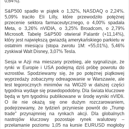
0,64%).
S&P500 spadło w piątek o 1,32%, NASDAQ o 2,24%.
5,09% traciło Eli Lilly, które przewodziło potężnej
przecenie sektora farmaceutycznego, o 4,00% spadała
Meta, o 3,26% nVIDIA, o 3,25% Broadcom, o 2,79%
Microsoft. Tabelę S&P500 otwierał Palantir (+11,14%),
który jest największą gwiazdą amerykańskiego parkietu w
ostatnim miesiącu (stopa zwrotu 1M: +55,01%), 5,46%
zyskiwał Walt Disney, 3,07% Tesla.
Sesja w Azji ma mieszany przebieg, ale sygnalizuje, że
rynki w Europie i USA podejmą dziś próbę powrotu do
wzrostów. Spodziewamy się, że po potężnej piątkowej
wyprzedaży zobaczymy odreagowanie w Warszawie, ale
test tegorocznych minimów na WIG20 w dalszej części
tygodnia wydaje się prawdopodobny. Dla świata kluczowe
będą w tym tygodniu publikowane w środę wyniki nVIDIi.
O ile nie okażą się one dużym rozczarowaniem,
podejrzewamy, że tydzień przyniesie powrót do „Trump
trade” przynajmniej na rynkach akcji. Dla globalnych
nastrojów kluczowy pozostaje rynek walutowy –
przełamanie poziomu 1,05 na kursie EURUSD mogłoby