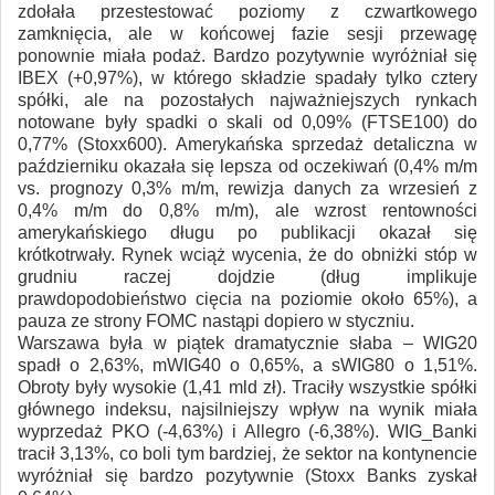
zdołała przestestować poziomy z czwartkowego
zamknięcia, ale w końcowej fazie sesji przewagę
ponownie miała podaż. Bardzo pozytywnie wyróżniał się
IBEX (+0,97%), w którego składzie spadały tylko cztery
spółki, ale na pozostałych najważniejszych rynkach
notowane były spadki o skali od 0,09% (FTSE100) do
0,77% (Stoxx600). Amerykańska sprzedaż detaliczna w
październiku okazała się lepsza od oczekiwań (0,4% m/m
vs. prognozy 0,3% m/m, rewizja danych za wrzesień z
0,4% m/m do 0,8% m/m), ale wzrost rentowności
amerykańskiego długu po publikacji okazał się
krótkotrwały. Rynek wciąż wycenia, że do obniżki stóp w
grudniu raczej dojdzie (dług implikuje
prawdopodobieństwo cięcia na poziomie około 65%), a
pauza ze strony FOMC nastąpi dopiero w styczniu.
Warszawa była w piątek dramatycznie słaba – WIG20
spadł o 2,63%, mWIG40 o 0,65%, a sWIG80 o 1,51%.
Obroty były wysokie (1,41 mld zł). Traciły wszystkie spółki
głównego indeksu, najsilniejszy wpływ na wynik miała
wyprzedaż PKO (-4,63%) i Allegro (-6,38%). WIG_Banki
tracił 3,13%, co boli tym bardziej, że sektor na kontynencie
wyróżniał się bardzo pozytywnie (Stoxx Banks zyskał