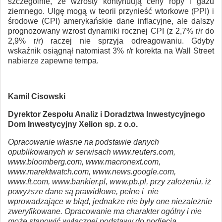
szczególnie, że wzrosty kontynuują ceny ropy i gazu
ziemnego. Ulgę mogą w teorii przynieść wtorkowe (PPI) i
środowe (CPI) amerykańskie dane inflacyjne, ale dalszy
prognozowany wzrost dynamiki rocznej CPI (z 2,7% r/r do
2,9% r/r) raczej nie sprzyja odreagowaniu. Gdyby
wskaźnik osiągnął natomiast 3% r/r korekta na Wall Street
nabierze zapewne tempa.
Kamil Cisowski
Dyrektor Zespołu Analiz i Doradztwa Inwestycyjnego
Dom Inwestycyjny Xelion sp. z o.o.
Opracowanie własne na podstawie danych
opublikowanych w serwisach www.reuters.com,
www.bloomberg.com, www.macronext.com,
www.marektwatch.com, www.news.google.com,
www.ft.com, www.bankier.pl, www.pb.pl, przy założeniu, iż
powyższe dane są prawidłowe, pełne i nie
wprowadzające w błąd, jednakże nie były one niezależnie
zweryfikowane. Opracowanie ma charakter ogólny i nie
może stanowić wyłącznej podstawy do podjęcia