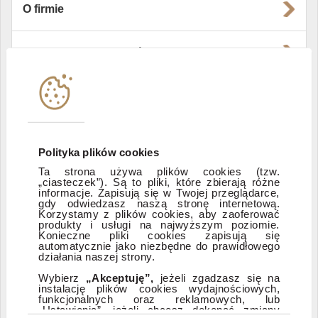
O firmie
Władze i struktura spółki
Instytucje współpracujące
Polityka informacyjna DI Xelion
Polityka plików cookies
Ta strona używa plików cookies (tzw.
„ciasteczek”). Są to pliki, które zbierają różne
Zastrzeżenia prawne
informacje. Zapisują się w Twojej przeglądarce,
gdy odwiedzasz naszą stronę internetową.
Korzystamy z plików cookies, aby zaoferować
produkty i usługi na najwyższym poziomie.
ESG
Konieczne pliki cookies zapisują się
automatycznie jako niezbędne do prawidłowego
działania naszej strony.
Dostępność
Wybierz
„Akceptuję”,
jeżeli zgadzasz się na
instalację plików cookies wydajnościowych,
funkcjonalnych oraz reklamowych, lub
„Ustawienia”, jeżeli chcesz dokonać zmiany