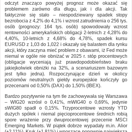
odczyt znacząco powyżej prognoz może okazać się
problemem zarówno dla długu, jak i dla akcji. Tak
faktycznie się stało – niespodziewany spadek stopy
bezrobocia z 4,2% do 4,1% i wzrost zatrudnienia o 256 tys.
osób (prognozy: 164 tys. osób) spowodowały wzrost
rentowności amerykańskich obligacji 2-letnich z 4,28% do
4,40%, 10-letnich z 4,68% do 4,78%, spadek kursu
EURUSD z 1,03 do 1,022 i okazały się balastem dla rynku
akcji, który zaczyna mieć problem z obawami, iż Fed może
niemal w ogóle nie obniżać w 2025 r. stóp procentowych
(obligacje wyceniają już prawdopodobieństwo braku
jakiejkolwiek obniżki na 32%, a scenariuszem bazowym
jest tylko jedna). Rozpoczynające dzień w okolicy
poziomów neutralnych giełdy europejskie kończyły go
przecenami od 0,50% (DAX) do 1,50% (IBEX).
Bardzo pozytywnie na tym tle zachowywała się Warszawa
– WIG20 wzrósł o 0,41%, mWIG40 o 0,69%, jedynie
sWIG80 spadł o 0,15%. Trzyprocentowe wzrosty YTD
dużych spółek i niemal pięcioprocentowe średnich robią
spore wrażenie przy dwuprocentowej przecenie MSCI
Emerging Markets. W piątek dobrze wypadały m.in. Alior
(+2,11%), Kruk (+1,81%) i wnoszące ponownie największą