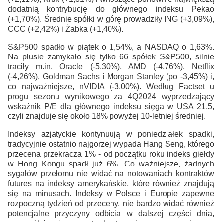
dodatnią kontrybucję do głównego indeksu Pekao
(+1,70%). Średnie spółki w górę prowadziły ING (+3,09%),
CCC (+2,42%) i Żabka (+1,40%).
S&P500 spadło w piątek o 1,54%, a NASDAQ o 1,63%.
Na plusie zamykało się tylko 66 spółek S&P500, silnie
traciły m.in. Oracle (-5,30%), AMD (-4,76%), Netflix
(-4,26%), Goldman Sachs i Morgan Stanley (po -3,45%) i,
co najważniejsze, nVIDIA (-3,00%). Według Factset u
progu sezonu wynikowego za 4Q2024 wyprzedzający
wskaźnik P/E dla głównego indeksu sięga w USA 21,5,
czyli znajduje się około 18% powyżej 10-letniej średniej.
Indeksy azjatyckie kontynuują w poniedziałek spadki,
tradycyjnie ostatnio najgorzej wypada Hang Seng, którego
przecena przekracza 1% - od początku roku indeks giełdy
w Hong Kongu spadł już 6%. Co ważniejsze, żadnych
sygałów przełomu nie widać na notowaniach kontraktów
futures na indeksy amerykańskie, które również znajdują
się na minusach. Indeksy w Polsce i Europie zapewne
rozpoczną tydzień od przeceny, nie bardzo widać również
potencjalne przyczyny odbicia w dalszej części dnia,