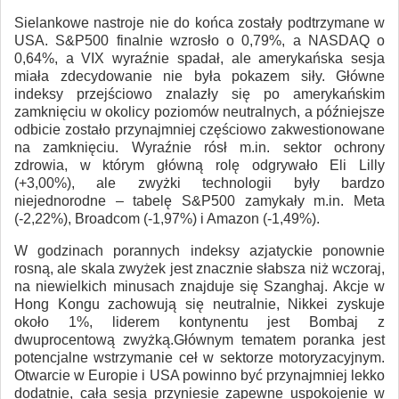
Sielankowe nastroje nie do końca zostały podtrzymane w
USA. S&P500 finalnie wzrosło o 0,79%, a NASDAQ o
0,64%, a VIX wyraźnie spadał, ale amerykańska sesja
miała zdecydowanie nie była pokazem siły. Główne
indeksy przejściowo znalazły się po amerykańskim
zamknięciu w okolicy poziomów neutralnych, a późniejsze
odbicie zostało przynajmniej częściowo zakwestionowane
na zamknięciu. Wyraźnie rósł m.in. sektor ochrony
zdrowia, w którym główną rolę odgrywało Eli Lilly
(+3,00%), ale zwyżki technologii były bardzo
niejednorodne – tabelę S&P500 zamykały m.in. Meta
(-2,22%), Broadcom (-1,97%) i Amazon (-1,49%).
W godzinach porannych indeksy azjatyckie ponownie
rosną, ale skala zwyżek jest znacznie słabsza niż wczoraj,
na niewielkich minusach znajduje się Szanghaj. Akcje w
Hong Kongu zachowują się neutralnie, Nikkei zyskuje
około 1%, liderem kontynentu jest Bombaj z
dwuprocentową zwyżką.Głównym tematem poranka jest
potencjalne wstrzymanie ceł w sektorze motoryzacyjnym.
Otwarcie w Europie i USA powinno być przynajmniej lekko
dodatnie, cała sesja przyniesie zapewne uspokojenie w