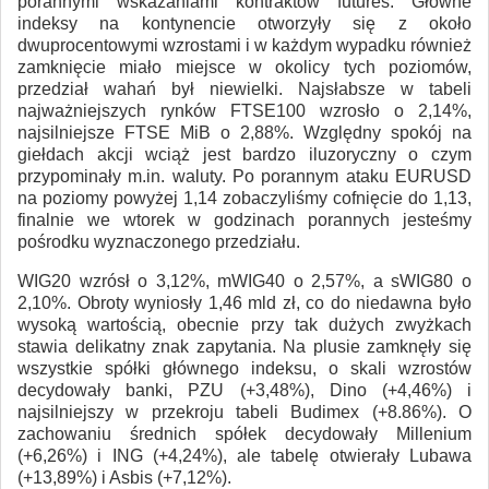
porannymi wskazaniami kontraktów futures. Główne
indeksy na kontynencie otworzyły się z około
dwuprocentowymi wzrostami i w każdym wypadku również
zamknięcie miało miejsce w okolicy tych poziomów,
przedział wahań był niewielki. Najsłabsze w tabeli
najważniejszych rynków FTSE100 wzrosło o 2,14%,
najsilniejsze FTSE MiB o 2,88%. Względny spokój na
giełdach akcji wciąż jest bardzo iluzoryczny o czym
przypominały m.in. waluty. Po porannym ataku EURUSD
na poziomy powyżej 1,14 zobaczyliśmy cofnięcie do 1,13,
finalnie we wtorek w godzinach porannych jesteśmy
pośrodku wyznaczonego przedziału.
WIG20 wzrósł o 3,12%, mWIG40 o 2,57%, a sWIG80 o
2,10%. Obroty wyniosły 1,46 mld zł, co do niedawna było
wysoką wartością, obecnie przy tak dużych zwyżkach
stawia delikatny znak zapytania. Na plusie zamknęły się
wszystkie spółki głównego indeksu, o skali wzrostów
decydowały banki, PZU (+3,48%), Dino (+4,46%) i
najsilniejszy w przekroju tabeli Budimex (+8.86%). O
zachowaniu średnich spółek decydowały Millenium
(+6,26%) i ING (+4,24%), ale tabelę otwierały Lubawa
(+13,89%) i Asbis (+7,12%).