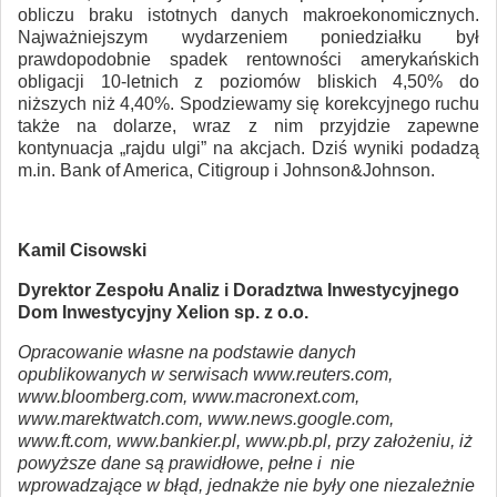
obliczu braku istotnych danych makroekonomicznych.
Najważniejszym wydarzeniem poniedziałku był
prawdopodobnie spadek rentowności amerykańskich
obligacji 10-letnich z poziomów bliskich 4,50% do
niższych niż 4,40%. Spodziewamy się korekcyjnego ruchu
także na dolarze, wraz z nim przyjdzie zapewne
kontynuacja „rajdu ulgi” na akcjach. Dziś wyniki podadzą
m.in. Bank of America, Citigroup i Johnson&Johnson.
Kamil Cisowski
Dyrektor Zespołu Analiz i Doradztwa Inwestycyjnego
Dom Inwestycyjny Xelion sp. z o.o.
Opracowanie własne na podstawie danych
opublikowanych w serwisach www.reuters.com,
www.bloomberg.com, www.macronext.com,
www.marektwatch.com, www.news.google.com,
www.ft.com, www.bankier.pl, www.pb.pl, przy założeniu, iż
powyższe dane są prawidłowe, pełne i nie
wprowadzające w błąd, jednakże nie były one niezależnie