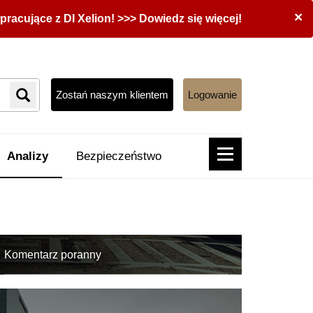
×
acujące z DI Xelion! >>> Dowiedz się więcej!
Zostań naszym klientem
Logowanie
Analizy
Bezpieczeństwo
Komentarz poranny