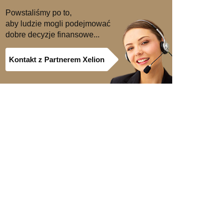
Powstaliśmy po to,
aby ludzie mogli podejmować
dobre decyzje finansowe...
Kontakt z Partnerem Xelion