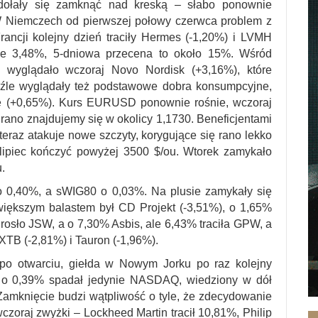
ołały się zamknąć nad kreską – słabo ponownie
W Niemczech od pierwszej połowy czerwca problem z
ancji kolejny dzień traciły Hermes (-1,20%) i LVMH
jne 3,48%, 5-dniowa przecena to około 15%. Wśród
ej wyglądało wczoraj Novo Nordisk (+3,16%), które
ieźle wyglądały też podstawowe dobra konsumpcyjne,
tle (+0,65%). Kurs EURUSD ponownie rośnie, wczoraj
 rano znajdujemy się w okolicy 1,1730. Beneficjentami
 teraz atakuje nowe szczyty, korygujące się rano lekko
lipiec kończyć powyżej 3500 $/ou. Wtorek zamykało
.
 0,40%, a sWIG80 o 0,03%. Na plusie zamykały się
jwiększym balastem był CD Projekt (-3,51%), o 1,65%
rosło JSW, a o 7,30% Asbis, ale 6,43% traciła GPW, a
 XTB (-2,81%) i Tauron (-1,96%).
 otwarciu, giełda w Nowym Jorku po raz kolejny
 o 0,39% spadał jedynie NASDAQ, wiedziony w dół
Zamknięcie budzi wątpliwość o tyle, że zdecydowanie
czoraj zwyżki – Lockheed Martin tracił 10,81%, Philip