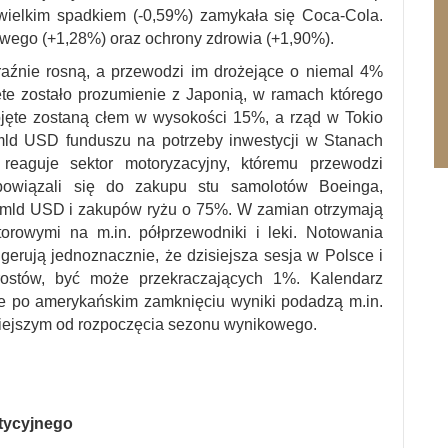
wielkim spadkiem (-0,59%) zamykała się Coca-Cola.
owego (+1,28%) oraz ochrony zdrowia (+1,90%).
raźnie rosną, a przewodzi im drożejące o niemal 4%
ęte zostało prozumienie z Japonią, w ramach którego
jęte zostaną cłem w wysokości 15%, a rząd w Tokio
mld USD funduszu na potrzeby inwestycji w Stanach
 reaguje sektor motoryzacyjny, któremu przewodzi
owiązali się do zakupu stu samolotów Boeinga,
 mld USD i zakupów ryżu o 75%. W zamian otrzymają
torowymi na m.in. półprzewodniki i leki. Notowania
gerują jednoznacznie, że dzisiejsza sesja w Polsce i
ostów, być może przekraczających 1%. Kalendarz
le po amerykańskim zamknięciu wyniki podadzą m.in.
żniejszym od rozpoczęcia sezonu wynikowego.
stycyjnego