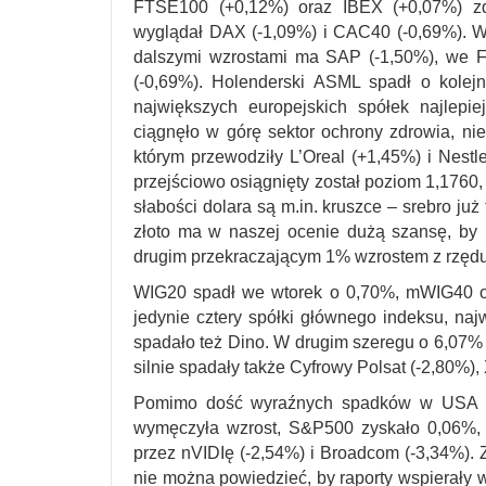
FTSE100 (+0,12%) oraz IBEX (+0,07%) zd
wyglądał DAX (-1,09%) i CAC40 (-0,69%). 
dalszymi wzrostami ma SAP (-1,50%), we Fr
(-0,69%). Holenderski ASML spadł o kole
największych europejskich spółek najlepi
ciągnęło w górę sektor ochrony zdrowia, n
którym przewodziły L’Oreal (+1,45%) i Nes
przejściowo osiągnięty został poziom 1,1760,
słabości dolara są m.in. kruszce – srebro już
złoto ma w naszej ocenie dużą szansę, by 
drugim przekraczającym 1% wzrostem z rzędu
WIG20 spadł we wtorek o 0,70%, mWIG40 o
jedynie cztery spółki głównego indeksu, na
spadało też Dino. W drugim szeregu o 6,07% 
silnie spadały także Cyfrowy Polsat (-2,80%),
Pomimo dość wyraźnych spadków w USA po
wymęczyła wzrost, S&P500 zyskało 0,06%,
przez nVIDIę (-2,54%) i Broadcom (-3,34%). 
nie można powiedzieć, by raporty wspierały w