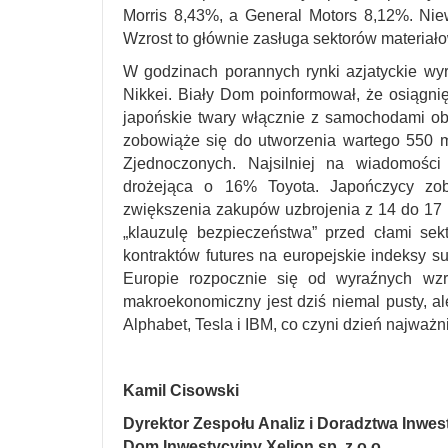
Morris 8,43%, a General Motors 8,12%. Nie
Wzrost to głównie zasługa sektorów materiał
W godzinach porannych rynki azjatyckie wy
Nikkei. Biały Dom poinformował, że osiągni
japońskie twary włącznie z samochodami ob
zobowiąże się do utworzenia wartego 550 
Zjednoczonych. Najsilniej na wiadomości
drożejąca o 16% Toyota. Japończycy zob
zwiększenia zakupów uzbrojenia z 14 do 17
„klauzulę bezpieczeństwa” przed cłami sek
kontraktów futures na europejskie indeksy su
Europie rozpocznie się od wyraźnych wzr
makroekonomiczny jest dziś niemal pusty, a
Alphabet, Tesla i IBM, co czyni dzień najwa
Kamil Cisowski
Dyrektor Zespołu Analiz i Doradztwa Inwe
Dom Inwestycyjny Xelion sp. z o.o.