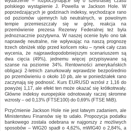
wydarzenie – rozpoczynające się o szesnastej czasu
polskiego wystąpienie J. Powella w Jackson Hole. W
poprzedzających je godzinach indeksy, wychodzące rano
od poziomów ujemnych lub neutralnych, w powolnym
tempie przemieszczały się w górę, reakcja na
przemówienie prezesa Rezerwy Federalnej też była
jednoznacznie pozytywna. W naszej ocenie było ono tak
naprawdę neutralne, nie wpływając na naszą prognozę
trzech obniżek stóp przed końcem roku – rynek cały czas
wycenia, że najprawdopodobniejszym scenariuszem są
dwa cięcia (49%), jednemu więcej przypisywane są
szanse na poziomie 34%. Rentowności amerykańskich
obligacji 2-letnich zanurkowały wprawdzie bezpośrednio
po przemówieniu o około 10 pb, ale w poniedziałek rano
zaczynają się podnosić. Kurs EURUSD wzrósł z 1,16 do
powyżej 1,17, ale efekt ten może okazać się krótkotrwały.
Główne indeksy europejskie odnotowały raczej skromne
wzrosty – od 0,13% (FTSE100) do 0,69% (FTSE MiB).
Przyćmienie Jackson Hole nie jest łatwym zadaniem, ale
Ministerstwu Finansów się to udało. Propozycja podatku
bankowego została odebrana w najgorszy z możliwych
sposobów – WIG20 spadł o 4,62%, mWIG40 o 2,84%, a