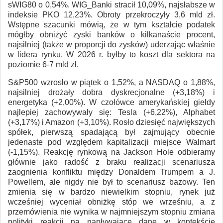
sWIG80 o 0,54%. WIG_Banki stracił 10,09%, najsłabsze w
indeksie PKO 12,23%. Obroty przekroczyły 3,6 mld zł.
Wstępne szacunki mówią, że w tym kształcie podatek
mógłby obniżyć zyski banków o kilkanaście procent,
najsilniej (także w proporcji do zysków) uderzając właśnie
w lidera rynku. W 2026 r. byłby to koszt dla sektora na
poziomie 6-7 mld zł.
S&P500 wzrosło w piątek o 1,52%, a NASDAQ o 1,88%,
najsilniej drożały dobra dyskrecjonalne (+3,18%) i
energetyka (+2,00%). W czołówce amerykańskiej giełdy
najlepiej zachowywały się: Tesla (+6,22%), Alphabet
(+3,17%) i Amazon (+3,10%). Rosło dziesięć największych
spółek, pierwszą spadającą był zajmujący obecnie
jedenaste pod względem kapitalizacji miejsce Walmart
(-1,15%). Reakcję rynkową na Jackson Hole odbieramy
głównie jako radość z braku realizacji scenariusza
zaognienia konfliktu między Donaldem Trumpem a J.
Powellem, ale nigdy nie był to scenariusz bazowy. Ten
zmienia się w bardzo niewielkim stopniu, rynek już
wcześniej wyceniał obniżkę stóp we wrześniu, a z
przemówienia nie wynika w najmniejszym stopniu zmiana
polityki reakcji na napływające dane w kontekście