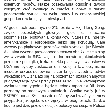
kolejnych ruchów. Nasze oczekiwania odnośnie dwóch
kolejnych cięć wynikają w całości z obaw o dalsze
pogorszenie sytuacji na rynku pracy i w amerykańskiej
gospodarce w kolejnych miesiącach.
W godzinach porannych o 2% rośnie w Azji Hang Seng,
zwyżki pozostałych głównych giełd są znacznie
skromniejsze. Notowania kontraktów futures na indeksy
amerykańskie i europejskie lekko się korygują. Całe
wzrosty po piątkowym przemówieniu wymazał już Bitcoin.
Aktualna wycena prawdopodobieństwa obniżki cięcia stóp
we wrześniu to 84%, więc trudno mówić o jakimkolwiek
przełomie po piątku, lekka korekta piątkowych wzrostów w
USA nie byłaby zaskoczeniem. Kolejna fala optymizmu
mogłaby przyjść ponownie na zamknięciu tygodnia, gdyby
wskaźnik PCE znalazł się na poziomach uzasadniających
priorytetyzację rynku pracy przez FOMC. Najważniejszym
wydarzeniem tygodnia będzie jednak raport nVIDIi, który
poznamy po środowym zamknięciu. Spółka waży już w
S&P500 ponad 8% i ma zdolność, by zachwiać rynkiem w
przypadku jakiegokolwiek zgrzytu w prognozach. Bardzo
trudno jest dziś przewidzieć jak potoczy się sesja w Polsce