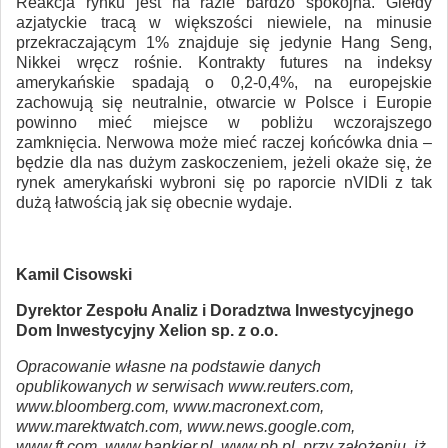
Reakcja rynku jest na razie bardzo spokojna. Giełdy
azjatyckie tracą w większości niewiele, na minusie
przekraczającym 1% znajduje się jedynie Hang Seng,
Nikkei wręcz rośnie. Kontrakty futures na indeksy
amerykańskie spadają o 0,2-0,4%, na europejskie
zachowują się neutralnie, otwarcie w Polsce i Europie
powinno mieć miejsce w pobliżu wczorajszego
zamknięcia. Nerwowa może mieć raczej końcówka dnia –
będzie dla nas dużym zaskoczeniem, jeżeli okaże się, że
rynek amerykański wybroni się po raporcie nVIDIi z tak
dużą łatwością jak się obecnie wydaje.
Kamil Cisowski
Dyrektor Zespołu Analiz i Doradztwa Inwestycyjnego
Dom Inwestycyjny Xelion sp. z o.o.
Opracowanie własne na podstawie danych
opublikowanych w serwisach www.reuters.com,
www.bloomberg.com, www.macronext.com,
www.marektwatch.com, www.news.google.com,
www.ft.com, www.bankier.pl, www.pb.pl, przy założeniu, iż