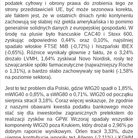
podatek cyfrowy i obrony prawa do zrobienia tego ze
strony przedstawicieli UE, być może sezonowa korekta,
ale faktem jest, że w ostatnich dniach rynki kontynentu
zachowują się słabiej niż giełda amerykańska i to pomimo
generalnie solidnych danych z europejskiej gospodarki. W
środę na plusie było francuskie CAC40 i Stoxx 600,
zyskując odpowiednio 0,44% oraz 0,10%, najsilniej
spadało włoskie FTSE MiB (-0,72%) i hiszpański IBEX
(-0,65%). Różnice wynikały głownie z faktu, że o 3,24%
drożało LVMH, 1,64% zyskiwał Novo Nordisk, rosły też
szwajcarskie spółki farmaceutyczne (najważniejszy Roche
o 1,31%), a bardzo słabo zachowywały się banki (-1,58%
na poziomie sektora).
Jest to też problem dla Polski, gdzie WIG20 spadł o 1,85%,
mWIG40 o 0,85%, a sWIG80 o 0,71%. WIG20 od początku
sierpnia stracił 3,18%. Coraz więcej wskazuje, że zgodnie
z naszymi obawami kwestia podatku bankowego może
stać się dla inwestorów zagranicznych pretekstem do
realizacji zysków na GPW. Wczoraj spadały wszystkie
komponenty WIG20 poza Krukiem, który drożał o 2,96% po
dobrym raporcie wynikowym. Orlen tracił 3,33%, duże
ujemne kontrybucje wnosiły też Allegro (-2,11%) i KGHM