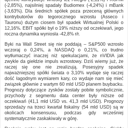
(-2,85%), najsilniej spadały Budiomex (-4,24%) i mBank
(-3,63%). Dla średnich spółek poza przeceną głównych
kontrybutorów do tegorocznego wzrostu (Asseco i
Tauronu) dużym ciosem był spadek Wirtualnej Polski o
12,16%. EBIT spółki był o 19% niższy od oczekiwań, jego
roczna dynamika wyniosła -42,8% r/r.
Byki na Wall Street się nie poddają – S&P500 wzrosło
wczoraj o 0,24%, a NASDAQ o 0,21%, co trudno
wytłumaczyć inaczej niż spekulacjami, że nVIDIA jak
zwykle da giełdzie impuls wzrostowy. Dziś wiemy już, że
raczej się one nie zrealizują. Posesyjny spadek
najważniejszej spółki świata o 3,10% wydaje się raczej
dość łagodnym wymiarem kary, co wydaje nam się mieć
związek głównie z wartym 60 mld USD planem buybacku.
Prognozy dotyczące zysków zostały pobite symbolicznie,
przychody z segmentu data center były niższe od
oczekiwań (41,1 mld USD vs. 41,3 mld USD). Prognozy
sprzedaży na trzeci kwartał fiskalny (54 mld USD) są w
okolicach konsensusu, podczas gdy wcześniej
systematycznie zaskakiwały w górę.