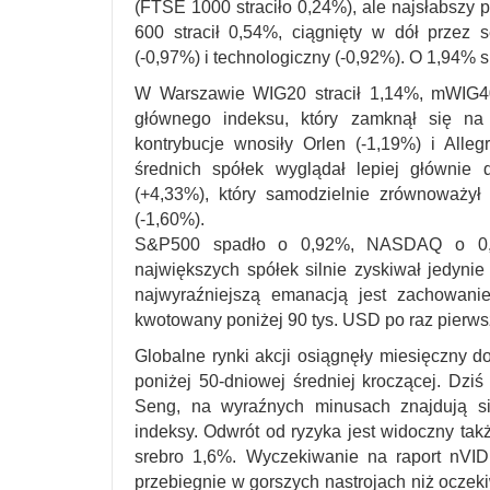
(FTSE 1000 straciło 0,24%), ale najsłabszy
600 stracił 0,54%, ciągnięty w dół przez s
(-0,97%) i technologiczny (-0,92%). O 1,94%
W Warszawie WIG20 stracił 1,14%, mWIG
głównego indeksu, który zamknął się na
kontrybucje wnosiły Orlen (-1,19%) i Alleg
średnich spółek wyglądał lepiej głównie 
(+4,33%), który samodzielnie zrównoważył
(-1,60%).
S&P500 spadło o 0,92%, NASDAQ o 0,84
największych spółek silnie zyskiwał jedynie
najwyraźniejszą emanacją jest zachowanie
kwotowany poniżej 90 tys. USD po raz pierws
Globalne rynki akcji osiągnęły miesięczny do
poniżej 50-dniowej średniej kroczącej. Dz
Seng, na wyraźnych minusach znajdują się
indeksy. Odwrót od ryzyka jest widoczny takż
srebro 1,6%. Wyczekiwanie na raport nVID
przebiegnie w gorszych nastrojach niż oczek