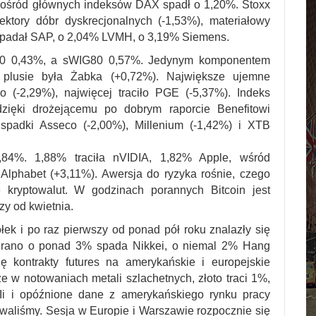
 pośród głównych indeksów DAX spadł o 1,20%. Stoxx
ektory dóbr dyskrecjonalnych (-1,53%), materiałowy
 spadał SAP, o 2,04% LVMH, o 3,19% Siemens.
40 0,43%, a sWIG80 0,57%. Jedynym komponentem
 plusie była Żabka (+0,72%). Największe ujemne
ro (-2,29%), najwięcej traciło PGE (-5,37%). Indeks
dzięki drożejącemu po dobrym raporcie Benefitowi
 spadki Asseco (-2,00%), Millenium (-1,42%) i XTB
%. 1,88% traciła nVIDIA, 1,82% Apple, wśród
 Alphabet (+3,11%). Awersja do ryzyka rośnie, czego
 kryptowalut. W godzinach porannych Bitcoin jest
zy od kwietnia.
łek i po raz pierwszy od ponad pół roku znalazły się
iś rano o ponad 3% spada Nikkei, o niemal 2% Hang
 kontrakty futures na amerykańskie i europejskie
e w notowaniach metali szlachetnych, złoto traci 1%,
Ii i opóźnione dane z amerykańskiego rynku pracy
iwaliśmy. Sesja w Europie i Warszawie rozpocznie się