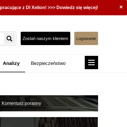
×
acujące z DI Xelion! >>> Dowiedz się więcej!
Zostań naszym klientem
Logowanie
Analizy
Bezpieczeństwo
Komentarz poranny