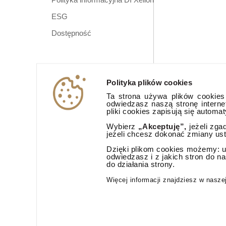
ESG
Dostępność
Polityka plików cookies
Ta strona używa plików cookies (
odwiedzasz naszą stronę interne
pliki cookies zapisują się automa
Wybierz
„Akceptuję”,
jeżeli zga
jeżeli chcesz dokonać zmiany us
Dzięki plikom cookies możemy: ud
odwiedzasz i z jakich stron do n
do działania strony.
Aplikacja mobi
Więcej informacji znajdziesz w nasze
© 2026 Dom Inwestycyjny Xelion sp. z o.o. Wszelkie prawa zast
Dom Inwestycyjny Xelion sp. z o.o., ul. Puławska 107, 02-595 