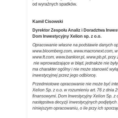
od wyraźnych spadków.
Kamil Cisowski
Dyrektor Zespołu Analiz i Doradztwa Inwe
Dom Inwestycyjny Xelion sp. z o.o.
Opracowanie własne na podstawie danych op
www.bloomberg.com, www.macronext.com, w
www.ft.com, www.bankier.pl, www.pb.pl, przy 
nie wprowadzające w błąd, jednakże nie był
ma charakter ogólny i nie może stanowić wyłą
inwestycyjnej przez jego odbiorcę.
Przedmiotowe opracowanie nie może być int
Xelion Sp. z o.o. w rozumieniu art. 76 z dnia 
finansowymi. Dom Inwestycyjny Xelion Sp. z o
następstwa decyzji inwestycyjnych podjętych n
niniejszym opracowaniu, o ile przy ich sporzą