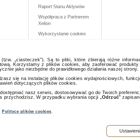
Raport Stanu Aktywów
Współpraca z Partnerem
Xelion
Wykorzystanie cookies
Zastrzeżenia prawne
Polityka prywatności w
tzw. „ciasteczek”). Są to pliki, które zbierają różne informa
aplikacji mobilnej
tową. Korzystamy z plików cookies, aby zaoferować produkty
tycznie jako niezbędne do prawidłowego działania naszej strony.
dzasz się na instalację plików cookies wydajnościowych, funkc
tawień dotyczących plików cookies.
ostępniać nasz serwis, dostosowywać go do Twoich preferencji,
as przychodzisz. W przypadku wybrania opcji „
Odrzuć
” zapisan
lna
j
Polityce plików cookies
.
rzeżone.
Warszawa
Ustawieni