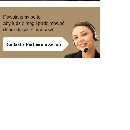
Powstaliśmy po to,
aby ludzie mogli podejmować
dobre decyzje finansowe...
Kontakt z Partnerem Xelion