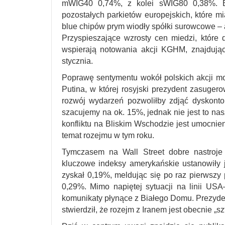
mWIG40 0,74%, z kolei sWIG80 0,38%. Był
pozostałych parkietów europejskich, które m
blue chipów prym wiodły spółki surowcowe –
Przyspieszające wzrosty cen miedzi, które 
wspierają notowania akcji KGHM, znajdują
stycznia.
Poprawę sentymentu wokół polskich akcji m
Putina, w której rosyjski prezydent zasugero
rozwój wydarzeń pozwoliłby zdjąć dyskonto
szacujemy na ok. 15%, jednak nie jest to n
konfliktu na Bliskim Wschodzie jest umocnien
temat rozejmu w tym roku.
Tymczasem na Wall Street dobre nastroje
kluczowe indeksy amerykańskie ustanowiły 
zyskał 0,19%, meldując się po raz pierwszy
0,29%. Mimo napiętej sytuacji na linii USA
komunikaty płynące z Białego Domu. Prezyde
stwierdził, że rozejm z Iranem jest obecnie „