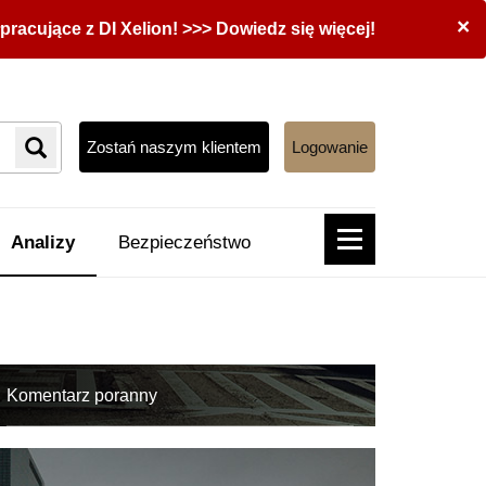
×
acujące z DI Xelion! >>> Dowiedz się więcej!
Zostań naszym klientem
Logowanie
Analizy
Bezpieczeństwo
Komentarz poranny