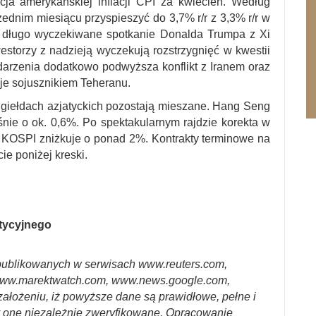
cja amerykańskiej inflacji CPI za kwiecień. Według
dnim miesiącu przyspieszyć do 3,7% r/r z 3,3% r/r w
a długo wyczekiwane spotkanie Donalda Trumpa z Xi
estorzy z nadzieją wyczekują rozstrzygnięć w kwestii
arzenia dodatkowo podwyższa konflikt z Iranem oraz
aje sojusznikiem Teheranu.
giełdach azjatyckich pozostają mieszane. Hang Seng
śnie o ok. 0,6%. Po spektakularnym rajdzie korekta w
ie KOSPI zniżkuje o ponad 2%. Kontrakty terminowe na
ie poniżej kreski.
stycyjnego
ublikowanych w serwisach www.reuters.com,
ww.marektwatch.com, www.news.google.com,
założeniu, iż powyższe dane są prawidłowe, pełne i
y one niezależnie zweryfikowane. Opracowanie