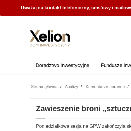
Uważaj na kontakt telefoniczny, sms’owy i mailow
Doradztwo Inwestycyjne
Fundusze inw
Strona główna
Analizy
Komentarze poranne
Zawieszenie broni „sztuc
Poniedziałkowa sesja na GPW zakończyła si