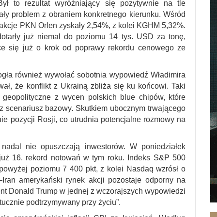
 to rezultat wyróżniający się pozytywnie na tle
iały problem z obraniem konkretnego kierunku. Wśród
 akcje PKN Orlen zyskały 2,54%, z kolei KGHM 5,32%.
dotarły już niemal do poziomu 14 tys. USD za tonę,
ce się już o krok od poprawy rekordu cenowego ze
ogła również wywołać sobotnia wypowiedź Władimira
wał, że konflikt z Ukrainą zbliża się ku końcowi. Taki
 geopolityczne z wycen polskich blue chipów, które
asz scenariusz bazowy. Skutkiem ubocznym trwającego
ie pozycji Rosji, co utrudnia potencjalne rozmowy na
 nadal nie opuszczają inwestorów. W poniedziałek
już 16. rekord notowań w tym roku. Indeks S&P 500
 powyżej poziomu 7 400 pkt, z kolei Nasdaq wzrósł o
–Iran amerykański rynek akcji pozostaje odporny na
nt Donald Trump w jednej z wczorajszych wypowiedzi
sztucznie podtrzymywany przy życiu”.