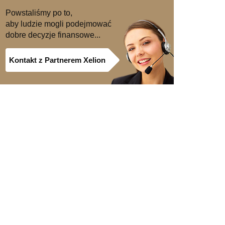
Powstaliśmy po to,
aby ludzie mogli podejmować
dobre decyzje finansowe...
Kontakt z Partnerem Xelion