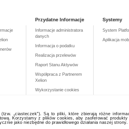
Przydatne Informacje
Systemy
ormacje
Informacje administratora
System Platf
danych
elion
Aplikacja mob
Informacja o podatku
tnerów
Realizacja przelewów
Raport Stanu Aktywów
Współpraca z Partnerem
Xelion
Wykorzystanie cookies
Zastrzeżenia prawne
Polityka prywatności w
tzw. „ciasteczek”). Są to pliki, które zbierają różne informa
aplikacji mobilnej
tową. Korzystamy z plików cookies, aby zaoferować produkty
tycznie jako niezbędne do prawidłowego działania naszej strony.