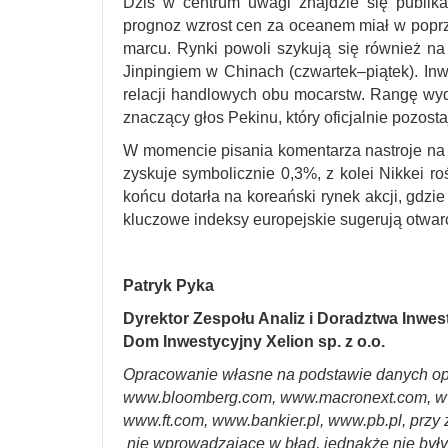
Dziś w centrum uwagi znajdzie się publika
prognoz wzrost cen za oceanem miał w poprze
marcu. Rynki powoli szykują się również n
Jinpingiem w Chinach (czwartek–piątek). Inw
relacji handlowych obu mocarstw. Rangę wyd
znaczący głos Pekinu, który oficjalnie pozost
W momencie pisania komentarza nastroje na 
zyskuje symbolicznie 0,3%, z kolei Nikkei ro
końcu dotarła na koreański rynek akcji, gdz
kluczowe indeksy europejskie sugerują otwarc
Patryk Pyka
Dyrektor Zespołu Analiz i Doradztwa Inwe
Dom Inwestycyjny Xelion sp. z o.o.
Opracowanie własne na podstawie danych op
www.bloomberg.com, www.macronext.com, w
www.ft.com, www.bankier.pl, www.pb.pl, przy 
nie wprowadzające w błąd, jednakże nie był