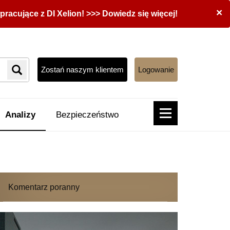
×
acujące z DI Xelion! >>> Dowiedz się więcej!
Zostań naszym klientem
Logowanie
Analizy
Bezpieczeństwo
Komentarz poranny