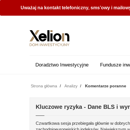
Uważaj na kontakt telefoniczny, sms’owy i mailow
Doradztwo Inwestycyjne
Fundusze inw
Strona główna
Analizy
Komentarze poranne
Kluczowe ryzyka - Dane BLS i wy
Czwartkowa sesja przebiegała głównie w dobrych
zachodnioeuropejskich indeksów. Największym wy