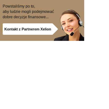
Powstaliśmy po to,
aby ludzie mogli podejmować
dobre decyzje finansowe...
Kontakt z Partnerem Xelion