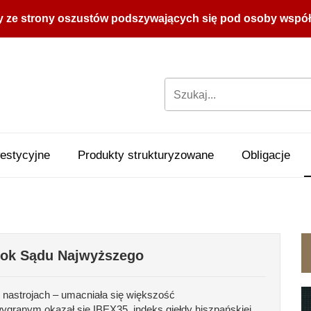
y ze strony oszustów podszywających się pod osoby współpr
estycyjne
Produkty strukturyzowane
Obligacje
rok Sądu Najwyższego
 nastrojach – umacniała się większość
granym okazał się IBEX35, indeks giełdy hiszpańskiej,