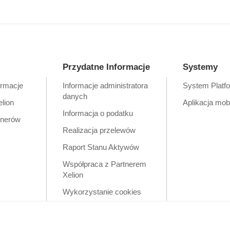
Przydatne Informacje
Systemy
ormacje
Informacje administratora
System Platf
danych
elion
Aplikacja mob
Informacja o podatku
tnerów
Realizacja przelewów
Raport Stanu Aktywów
Współpraca z Partnerem
Xelion
Wykorzystanie cookies
Zastrzeżenia prawne
Polityka prywatności w