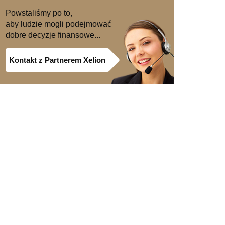
Powstaliśmy po to,
aby ludzie mogli podejmować
dobre decyzje finansowe...
Kontakt z Partnerem Xelion