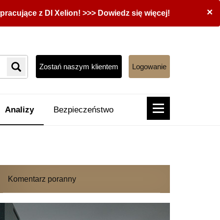
×
acujące z DI Xelion! >>> Dowiedz się więcej!
Zostań naszym klientem
Logowanie
Analizy
Bezpieczeństwo
Komentarz poranny