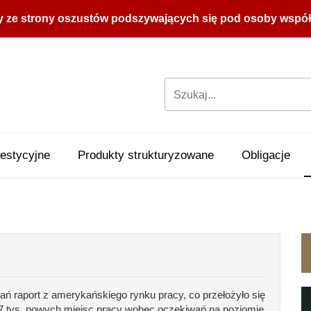
y ze strony oszustów podszywających się pod osoby współpr
estycyjne
Produkty strukturyzowane
Obligacje
ń raport z amerykańskiego rynku pracy, co przełożyło się
7 tys. nowych miejsc pracy wobec oczekiwań na poziomie