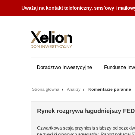
Uważaj na kontakt telefoniczny, sms’owy i mailow
Doradztwo Inwestycyjne
Fundusze inw
Strona główna
Analizy
Komentarze poranne
Rynek rozgrywa łagodniejszy FED
Czwartkowa sesja przyniosła słabszy od oczekiwa
na zwyżki głównych agregatów. Raport pokazał 5