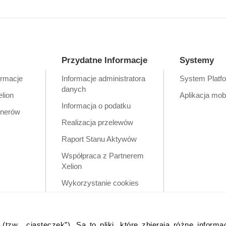
Przydatne Informacje
Systemy
ormacje
Informacje administratora
System Platf
danych
elion
Aplikacja mob
Informacja o podatku
tnerów
Realizacja przelewów
Raport Stanu Aktywów
Współpraca z Partnerem
Xelion
Wykorzystanie cookies
Zastrzeżenia prawne
Polityka prywatności w
tzw. „ciasteczek”). Są to pliki, które zbierają różne informa