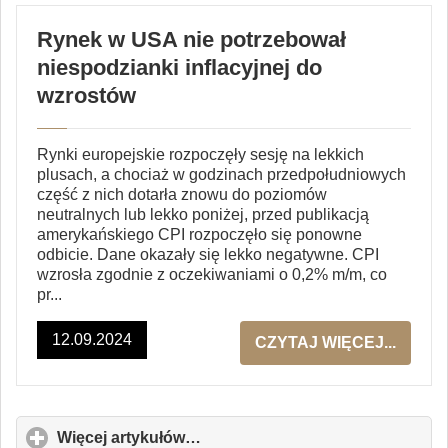
Rynek w USA nie potrzebował
niespodzianki inflacyjnej do
wzrostów
Rynki europejskie rozpoczęły sesję na lekkich
plusach, a chociaż w godzinach przedpołudniowych
część z nich dotarła znowu do poziomów
neutralnych lub lekko poniżej, przed publikacją
amerykańskiego CPI rozpoczęło się ponowne
odbicie. Dane okazały się lekko negatywne. CPI
wzrosła zgodnie z oczekiwaniami o 0,2% m/m, co
pr...
12.09.2024
CZYTAJ WIĘCEJ...
Więcej artykułów…
click