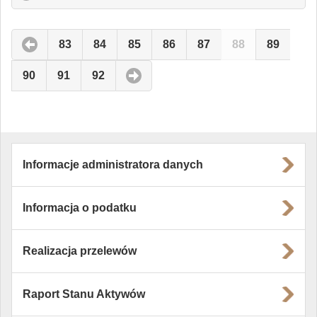
to
expand
contents
83
84
85
86
87
88
89
90
91
92
Informacje administratora danych
Informacja o podatku
Realizacja przelewów
Raport Stanu Aktywów