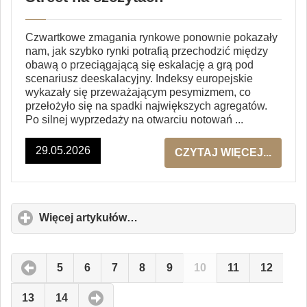
Czwartkowe zmagania rynkowe ponownie pokazały
nam, jak szybko rynki potrafią przechodzić między
obawą o przeciągającą się eskalację a grą pod
scenariusz deeskalacyjny. Indeksy europejskie
wykazały się przeważającym pesymizmem, co
przełożyło się na spadki największych agregatów.
Po silnej wyprzedaży na otwarciu notowań ...
29.05.2026
CZYTAJ WIĘCEJ...
Więcej artykułów…
click
to
expand
contents
5
6
7
8
9
10
11
12
13
14