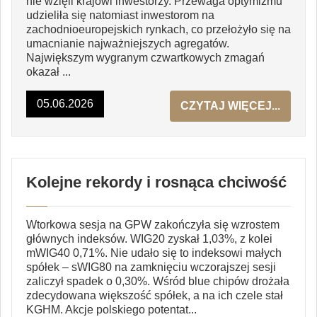
nie wzięli krajowi inwestorzy. Przewaga optymizmu
udzieliła się natomiast inwestorom na
zachodnioeuropejskich rynkach, co przełożyło się na
umacnianie najważniejszych agregatów.
Największym wygranym czwartkowych zmagań
okazał ...
05.06.2026
CZYTAJ WIĘCEJ...
Kolejne rekordy i rosnąca chciwość
Wtorkowa sesja na GPW zakończyła się wzrostem
głównych indeksów. WIG20 zyskał 1,03%, z kolei
mWIG40 0,71%. Nie udało się to indeksowi małych
spółek – sWIG80 na zamknięciu wczorajszej sesji
zaliczył spadek o 0,30%. Wśród blue chipów drożała
zdecydowana większość spółek, a na ich czele stał
KGHM. Akcje polskiego potentat...