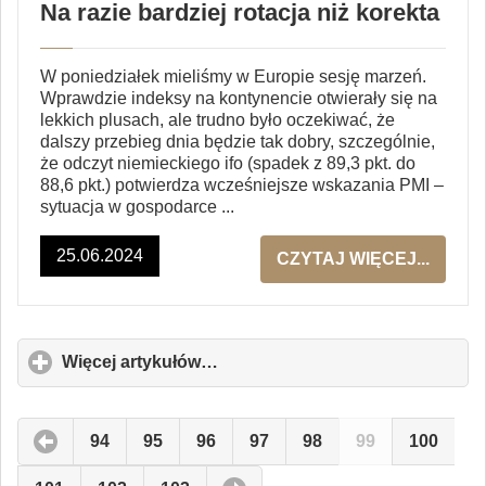
Na razie bardziej rotacja niż korekta
W poniedziałek mieliśmy w Europie sesję marzeń.
Wprawdzie indeksy na kontynencie otwierały się na
lekkich plusach, ale trudno było oczekiwać, że
dalszy przebieg dnia będzie tak dobry, szczególnie,
że odczyt niemieckiego ifo (spadek z 89,3 pkt. do
88,6 pkt.) potwierdza wcześniejsze wskazania PMI –
sytuacja w gospodarce ...
25.06.2024
CZYTAJ WIĘCEJ...
Więcej artykułów…
click
to
expand
contents
94
95
96
97
98
99
100