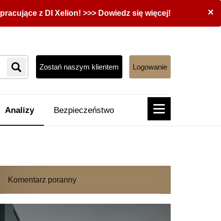
×
acujące z DI Xelion! >>> Dowiedz się więcej!
Zostań naszym klientem
Logowanie
Analizy
Bezpieczeństwo
Komentarz poranny