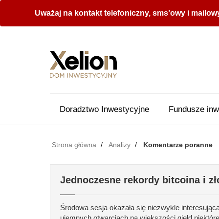
Uważaj na kontakt telefoniczny, sms’owy i mailow
Doradztwo Inwestycyjne
Fundusze inw
Strona główna
Analizy
Komentarze poranne
Jednoczesne rekordy bitcoina i zł
Środowa sesja okazała się niezwykle interesując
ujemnych otwarciach na większości giełd niektór