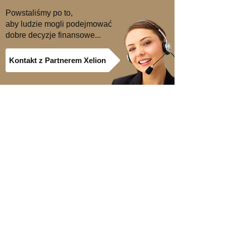
Powstaliśmy po to,
aby ludzie mogli podejmować
dobre decyzje finansowe...
Kontakt z Partnerem Xelion