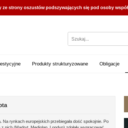
y ze strony oszustów podszywających się pod osoby współpr
estycyjne
Produkty strukturyzowane
Obligacje
ota
a. Na rynkach europejskich przebiegała dość spokojnie. Po
e z nich (Madryt, Mediolan, Londyn) zdołały wypracować