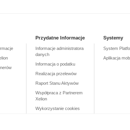
Przydatne Informacje
Systemy
ormacje
Informacje administratora
System Platf
danych
elion
Aplikacja mob
Informacja o podatku
tnerów
Realizacja przelewów
Raport Stanu Aktywów
Współpraca z Partnerem
Xelion
Wykorzystanie cookies
Zastrzeżenia prawne
Polityka prywatności w