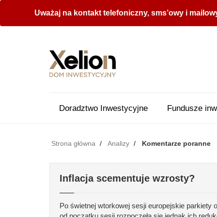
Uważaj na kontakt telefoniczny, sms’owy i mailow
Doradztwo Inwestycyjne
Fundusze inw
Strona główna
Analizy
Komentarze poranne
Inflacja scementuje wzrosty?
Po świetnej wtorkowej sesji europejskie parkiety
od początku sesji rozpoczęła się jednak ich reduk