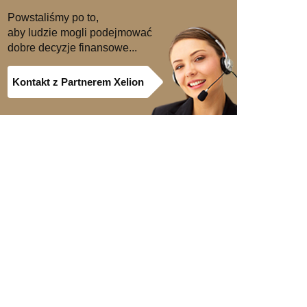
Powstaliśmy po to,
aby ludzie mogli podejmować
dobre decyzje finansowe...
Kontakt z Partnerem Xelion