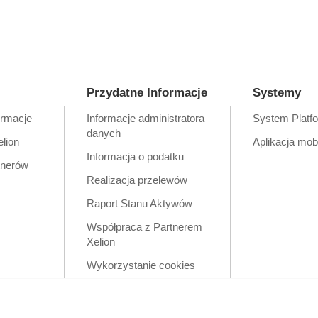
Przydatne Informacje
Systemy
ormacje
Informacje administratora
System Platf
danych
elion
Aplikacja mob
Informacja o podatku
tnerów
Realizacja przelewów
Raport Stanu Aktywów
Współpraca z Partnerem
Xelion
Wykorzystanie cookies
Zastrzeżenia prawne
Polityka prywatności w