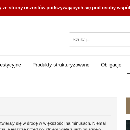
y ze strony oszustów podszywających się pod osoby współpr
estycyjne
Produkty strukturyzowane
Obligacje
 otwierały się w środę w większości na minusach. Niemal
cja, a jeszcze przed południem wiele z nich osiągnęło