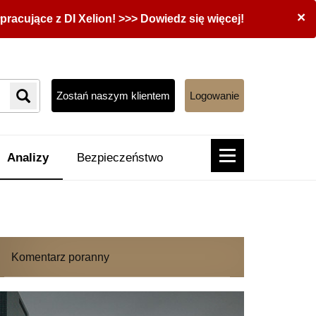
×
acujące z DI Xelion! >>> Dowiedz się więcej!
Zostań naszym klientem
Logowanie
Analizy
Bezpieczeństwo
Komentarz poranny