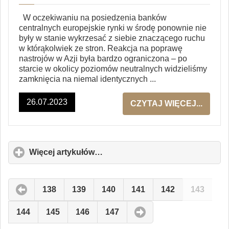
W oczekiwaniu na posiedzenia banków
centralnych europejskie rynki w środę ponownie nie
były w stanie wykrzesać z siebie znaczącego ruchu
w którąkolwiek ze stron. Reakcja na poprawę
nastrojów w Azji była bardzo ograniczona – po
starcie w okolicy poziomów neutralnych widzieliśmy
zamknięcia na niemal identycznych ...
26.07.2023
CZYTAJ WIĘCEJ...
Więcej artykułów…
click
to
expand
contents
138
139
140
141
142
143
144
145
146
147