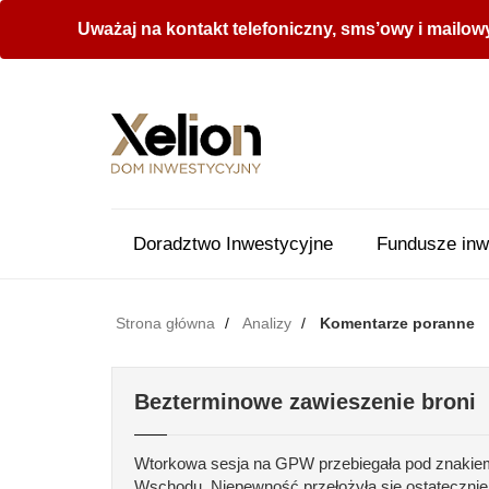
Uważaj na kontakt telefoniczny, sms’owy i mailow
Doradztwo Inwestycyjne
Fundusze inw
Strona główna
Analizy
Komentarze poranne
Bezterminowe zawieszenie broni
Wtorkowa sesja na GPW przebiegała pod znakiem
Wschodu. Niepewność przełożyła się ostatecznie