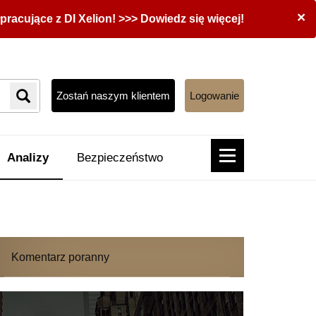
×
acujące z DI Xelion! >>> Dowiedz się więcej!
Zostań naszym klientem
Logowanie
Analizy
Bezpieczeństwo
Komentarz poranny