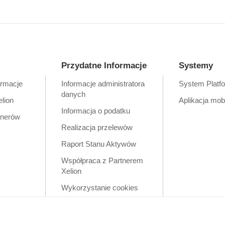
Przydatne Informacje
Systemy
ormacje
Informacje administratora
System Platf
danych
elion
Aplikacja mob
Informacja o podatku
tnerów
Realizacja przelewów
Raport Stanu Aktywów
Współpraca z Partnerem
Xelion
Wykorzystanie cookies
Zastrzeżenia prawne
Polityka prywatności w