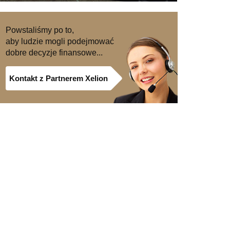
Powstaliśmy po to,
aby ludzie mogli podejmować
dobre decyzje finansowe...
Kontakt z Partnerem Xelion