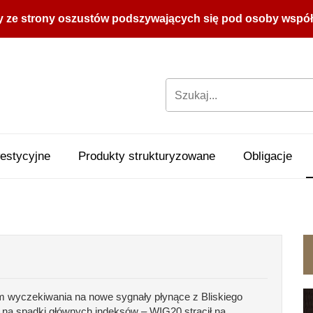
y ze strony oszustów podszywających się pod osoby współpr
estycyjne
Produkty strukturyzowane
Obligacje
 wyczekiwania na nowe sygnały płynące z Bliskiego
 na spadki głównych indeksów – WIG20 stracił na