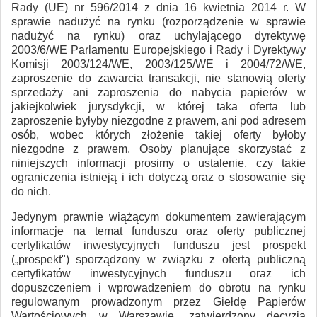
Rady (UE) nr 596/2014 z dnia 16 kwietnia 2014 r. W
sprawie nadużyć na rynku (rozporządzenie w sprawie
nadużyć na rynku) oraz uchylającego dyrektywę
2003/6/WE Parlamentu Europejskiego i Rady i Dyrektywy
Komisji 2003/124/WE, 2003/125/WE i 2004/72/WE,
zaproszenie do zawarcia transakcji, nie stanowią oferty
sprzedaży ani zaproszenia do nabycia papierów w
jakiejkolwiek jurysdykcji, w której taka oferta lub
zaproszenie byłyby niezgodne z prawem, ani pod adresem
osób, wobec których złożenie takiej oferty byłoby
niezgodne z prawem. Osoby planujące skorzystać z
niniejszych informacji prosimy o ustalenie, czy takie
ograniczenia istnieją i ich dotyczą oraz o stosowanie się
do nich.
Jedynym prawnie wiążącym dokumentem zawierającym
informacje na temat funduszu oraz oferty publicznej
certyfikatów inwestycyjnych funduszu jest prospekt
(„prospekt") sporządzony w związku z ofertą publiczną
certyfikatów inwestycyjnych funduszu oraz ich
dopuszczeniem i wprowadzeniem do obrotu na rynku
regulowanym prowadzonym przez Giełdę Papierów
Wartościowych w Warszawie, zatwierdzony decyzją