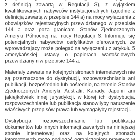
z definicją zawartą w Regulacji S), z wyjątkiem
kwalifikowanych nabywców instytucjonalnych (zgodnie z
definicją zawartą w przepisie 144 a) na mocy wyłączenia z
obowiązków rejestracyjnych przewidzianego w przepisie
144 a oraz poza granicami Stanów Zjednoczonych
Ameryki Północnej na mocy Regulacji S. Informuje się
potencjalnych nabywców certyfikatów oferowanych, że
wprowadzający może polegać na wyłączeniu z artykułu 5
amerykańskiej ustawy o papierach wartościowych
przewidzianym w przepisie 144 a.
Materiały zawarte na kolejnych stronach internetowych nie
są przeznaczone do dystrybucji, rozpowszechniania ani
publikacji, bezpośrednio lub pośrednio, na terenie Stanów
Zjednoczonych Ameryki, Australii, Kanady, Japonii ani
jakiejkolwiek innej jurysdykcji, w której ich dystrybucja,
rozpowszechnianie lub publikacja stanowiłyby naruszenie
właściwych przepisów prawa lub wymagałyby rejestracji.
Dystrybucja, rozpowszechnianie lub publikacja
dokumentów lub innych informacji zawartych na niniejszej
stronie internetowej oraz na kolejnych stronach
internetowych może podlegać ograniczeniom prawnym w