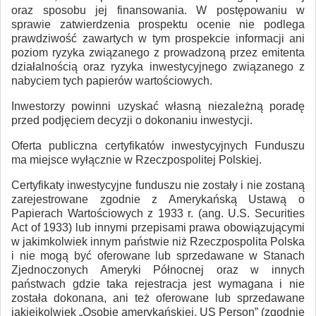
oraz sposobu jej finansowania. W postępowaniu w
sprawie zatwierdzenia prospektu ocenie nie podlega
prawdziwość zawartych w tym prospekcie informacji ani
poziom ryzyka związanego z prowadzoną przez emitenta
działalnością oraz ryzyka inwestycyjnego związanego z
nabyciem tych papierów wartościowych.
Inwestorzy powinni uzyskać własną niezależną poradę
przed podjęciem decyzji o dokonaniu inwestycji.
Oferta publiczna certyfikatów inwestycyjnych Funduszu
ma miejsce wyłącznie w Rzeczpospolitej Polskiej.
Certyfikaty inwestycyjne funduszu nie zostały i nie zostaną
zarejestrowane zgodnie z Amerykańską Ustawą o
Papierach Wartościowych z 1933 r. (ang. U.S. Securities
Act of 1933) lub innymi przepisami prawa obowiązującymi
w jakimkolwiek innym państwie niż Rzeczpospolita Polska
i nie mogą być oferowane lub sprzedawane w Stanach
Zjednoczonych Ameryki Północnej oraz w innych
państwach gdzie taka rejestracja jest wymagana i nie
została dokonana, ani też oferowane lub sprzedawane
jakiejkolwiek „Osobie amerykańskiej, US Person” (zgodnie