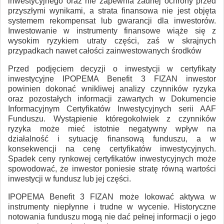
inwestycyjnego oraz nie zapewnia żadnej ochrony przed
przyszłymi wynikami, a strata finansowa nie jest objęta
systemem rekompensat lub gwarancji dla inwestorów.
Inwestowanie w instrumenty finansowe wiąże się z
wysokim ryzykiem utraty części, zaś w skrajnych
przypadkach nawet całości zainwestowanych środków
Przed podjęciem decyzji o inwestycji w certyfikaty
inwestycyjne IPOPEMA Benefit 3 FIZAN inwestor
powinien dokonać wnikliwej analizy czynników ryzyka
oraz pozostałych informacji zawartych w Dokumencie
Informacyjnym Certyfikatów Inwestycyjnych serii AAF
Funduszu. Wystąpienie któregokolwiek z czynników
ryzyka może mieć istotnie negatywny wpływ na
działalność i sytuację finansową funduszu, a w
konsekwencji na cenę certyfikatów inwestycyjnych.
Spadek ceny rynkowej certyfikatów inwestycyjnych może
spowodować, że inwestor poniesie stratę równą wartości
inwestycji w fundusz lub jej części.
IPOPEMA Benefit 3 FIZAN może lokować aktywa w
instrumenty niepłynne i trudne w wycenie. Historyczne
notowania funduszu mogą nie dać pełnej informacji o jego