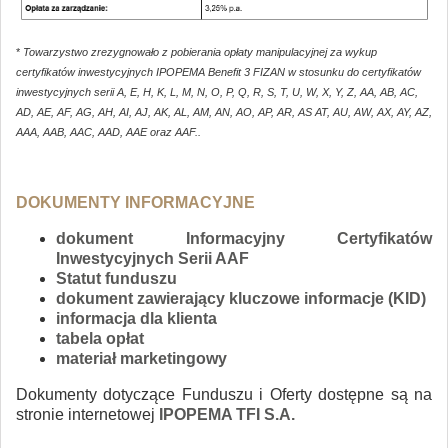
*
Towarzystwo zrezygnowało z pobierania opłaty manipulacyjnej za wykup
certyfikatów inwestycyjnych IPOPEMA Benefit 3 FIZAN w stosunku do certyfikatów
inwestycyjnych serii A, E, H, K, L, M, N, O, P, Q, R, S, T, U, W, X, Y, Z, AA, AB, AC,
AD, AE, AF, AG, AH, AI, AJ, AK, AL, AM, AN, AO, AP, AR, AS AT, AU, AW, AX, AY, AZ,
AAA, AAB, AAC, AAD, AAE oraz AAF..
DOKUMENTY INFORMACYJNE
dokument Informacyjny Certyfikatów
Inwestycyjnych Serii AAF
Statut funduszu
dokument zawierający kluczowe informacje (KID)
informacja dla klienta
tabela opłat
materiał marketingowy
Dokumenty dotyczące Funduszu i Oferty dostępne są na
stronie internetowej
IPOPEMA TFI S.A.