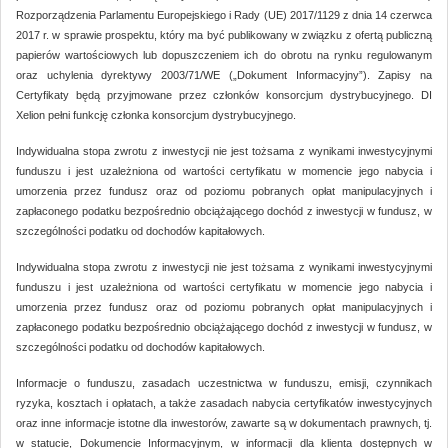
Rozporządzenia Parlamentu Europejskiego i Rady (UE) 2017/1129 z dnia 14 czerwca
2017 r. w sprawie prospektu, który ma być publikowany w związku z ofertą publiczną
papierów wartościowych lub dopuszczeniem ich do obrotu na rynku regulowanym
oraz uchylenia dyrektywy 2003/71/WE („Dokument Informacyjny”). Zapisy na
Certyfikaty będą przyjmowane przez członków konsorcjum dystrybucyjnego. DI
Xelion pełni funkcję członka konsorcjum dystrybucyjnego.
Indywidualna stopa zwrotu z inwestycji nie jest tożsama z wynikami inwestycyjnymi
funduszu i jest uzależniona od wartości certyfikatu w momencie jego nabycia i
umorzenia przez fundusz oraz od poziomu pobranych opłat manipulacyjnych i
zapłaconego podatku bezpośrednio obciążającego dochód z inwestycji w fundusz, w
szczególności podatku od dochodów kapitałowych.
Indywidualna stopa zwrotu z inwestycji nie jest tożsama z wynikami inwestycyjnymi
funduszu i jest uzależniona od wartości certyfikatu w momencie jego nabycia i
umorzenia przez fundusz oraz od poziomu pobranych opłat manipulacyjnych i
zapłaconego podatku bezpośrednio obciążającego dochód z inwestycji w fundusz, w
szczególności podatku od dochodów kapitałowych.
Informacje o funduszu, zasadach uczestnictwa w funduszu, emisji, czynnikach
ryzyka, kosztach i opłatach, a także zasadach nabycia certyfikatów inwestycyjnych
oraz inne informacje istotne dla inwestorów, zawarte są w dokumentach prawnych, tj.
w statucie, Dokumencie Informacyjnym, w informacji dla klienta dostępnych w