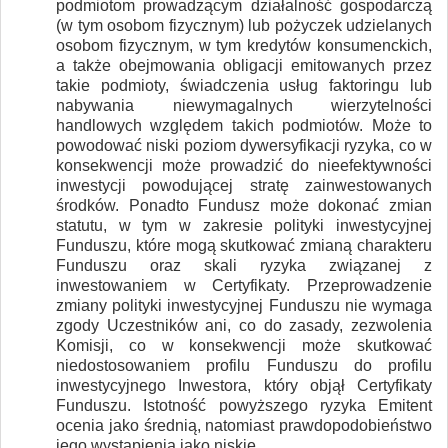
podmiotom prowadzącym działalność gospodarczą
(w tym osobom fizycznym) lub pożyczek udzielanych
osobom fizycznym, w tym kredytów konsumenckich,
a także obejmowania obligacji emitowanych przez
takie podmioty, świadczenia usług faktoringu lub
nabywania niewymagalnych wierzytelności
handlowych względem takich podmiotów. Może to
powodować niski poziom dywersyfikacji ryzyka, co w
konsekwencji może prowadzić do nieefektywności
inwestycji powodującej stratę zainwestowanych
środków. Ponadto Fundusz może dokonać zmian
statutu, w tym w zakresie polityki inwestycyjnej
Funduszu, które mogą skutkować zmianą charakteru
Funduszu oraz skali ryzyka związanej z
inwestowaniem w Certyfikaty. Przeprowadzenie
zmiany polityki inwestycyjnej Funduszu nie wymaga
zgody Uczestników ani, co do zasady, zezwolenia
Komisji, co w konsekwencji może skutkować
niedostosowaniem profilu Funduszu do profilu
inwestycyjnego Inwestora, który objął Certyfikaty
Funduszu. Istotność powyższego ryzyka Emitent
ocenia jako średnią, natomiast prawdopodobieństwo
jego wystąpienia jako niskie.