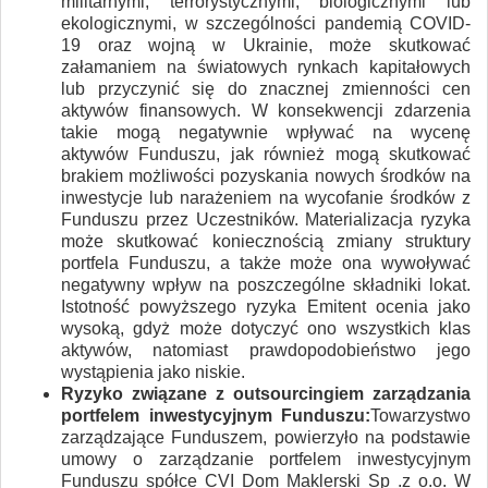
militarnymi, terrorystycznymi, biologicznymi lub
ekologicznymi, w szczególności pandemią COVID-
19 oraz wojną w Ukrainie, może skutkować
załamaniem na światowych rynkach kapitałowych
lub przyczynić się do znacznej zmienności cen
aktywów finansowych. W konsekwencji zdarzenia
takie mogą negatywnie wpływać na wycenę
aktywów Funduszu, jak również mogą skutkować
brakiem możliwości pozyskania nowych środków na
inwestycje lub narażeniem na wycofanie środków z
Funduszu przez Uczestników. Materializacja ryzyka
może skutkować koniecznością zmiany struktury
portfela Funduszu, a także może ona wywoływać
negatywny wpływ na poszczególne składniki lokat.
Istotność powyższego ryzyka Emitent ocenia jako
wysoką, gdyż może dotyczyć ono wszystkich klas
aktywów, natomiast prawdopodobieństwo jego
wystąpienia jako niskie.
Ryzyko związane z outsourcingiem zarządzania
portfelem inwestycyjnym Funduszu:
Towarzystwo
zarządzające Funduszem, powierzyło na podstawie
umowy o zarządzanie portfelem inwestycyjnym
Funduszu spółce CVI Dom Maklerski Sp .z o.o. W