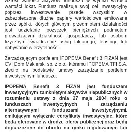
wzrost wartości aktywów funduszu w wyniku wzrostu
wartości lokat. Fundusz realizuje swój cel inwestycyjny
poprzez inwestowanie przede wszystkim w
zabezpieczone dłużne papiery wartościowe emitowane
przez spółki, których głównym przedmiotem działalności
jest udzielanie pożyczek pieniężnych podmiotom
prowadzącym działalność gospodarczą lub osobom
fizycznym, świadczenie usług faktoringu, leasingu lub
nabywanie wierzytelności.
Zarządzającym portfelem IPOPEMA Benefit 3 FIZAN jest
CVI Dom Maklerski sp. z o.o., któremu IPOPEMA TFI S.A.
zleciło na podstawie umowy zarządzanie portfelem
inwestycyjnym funduszu.
IPOPEMA Benefit 3 FIZAN jest funduszem
inwestycyjnym zamkniętym aktywów niepublicznych w
rozumieniu ustawy z dnia 27 maja 2004 roku o
funduszach inwestycyjnych i zarządzaniu
alternatywnymi funduszami inwestycyjnymi,
emitującym wyłącznie certyfikaty inwestycyjne, które
będą oferowane w drodze oferty publicznej oraz będą
dopuszczone do obrotu na rynku regulowanym lub