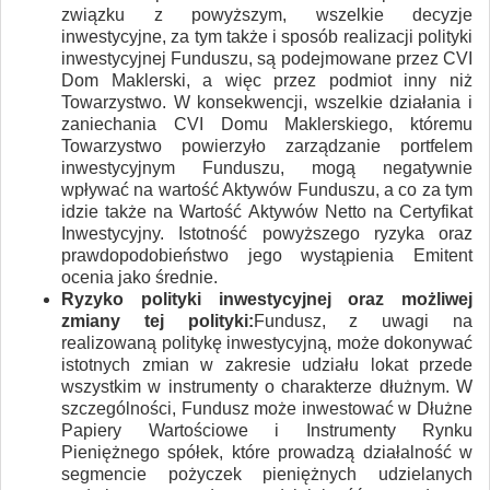
związku z powyższym, wszelkie decyzje
inwestycyjne, za tym także i sposób realizacji polityki
inwestycyjnej Funduszu, są podejmowane przez CVI
Dom Maklerski, a więc przez podmiot inny niż
Towarzystwo. W konsekwencji, wszelkie działania i
zaniechania CVI Domu Maklerskiego, któremu
Towarzystwo powierzyło zarządzanie portfelem
inwestycyjnym Funduszu, mogą negatywnie
wpływać na wartość Aktywów Funduszu, a co za tym
idzie także na Wartość Aktywów Netto na Certyfikat
Inwestycyjny. Istotność powyższego ryzyka oraz
prawdopodobieństwo jego wystąpienia Emitent
ocenia jako średnie.
Ryzyko polityki inwestycyjnej oraz możliwej
zmiany tej polityki:
Fundusz, z uwagi na
realizowaną politykę inwestycyjną, może dokonywać
istotnych zmian w zakresie udziału lokat przede
wszystkim w instrumenty o charakterze dłużnym. W
szczególności, Fundusz może inwestować w Dłużne
Papiery Wartościowe i Instrumenty Rynku
Pieniężnego spółek, które prowadzą działalność w
segmencie pożyczek pieniężnych udzielanych