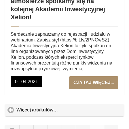
atmosferze spotkamy się na
kolejnej Akademii Inwestycyjnej
Xelion!
Serdecznie zapraszamy do rejestracji i udziału w
webinarium. Zapisz się! (https://bit.ly/2PNGwSZ)
Akademia Inwestycyjna Xelion to cykl spotkań on-
line organizowanych przez Dom Inwestycyjny
Xelion, podczas których eksperci rynków
finansowych prezentują różne punkty widzenia na
rozwój sytuacji rynkowej, wymieniaj...
01.04.2021
CZYTAJ WIĘCEJ...
Więcej artykułów…
click
to
expand
contents