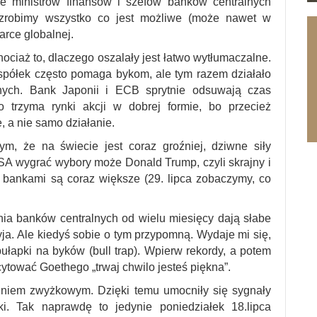
e ministrów finansów i szefów banków centralnych
zrobimy wszystko co jest możliwe (może nawet w
rce globalnej.
ciaż to, dlaczego oszalały jest łatwo wytłumaczalne.
półek często pomaga bykom, ale tym razem działało
lnych. Bank Japonii i ECB sprytnie odsuwają czas
 trzyma rynki akcji w dobrej formie, bo przecież
, a nie samo działanie.
 że na świecie jest coraz groźniej, dziwne siły
A wygrać wybory może Donald Trump, czyli skrajny i
z bankami są coraz większe (29. lipca zobaczymy, co
ia banków centralnych od wielu miesięcy dają słabe
yja. Ale kiedyś sobie o tym przypomną. Wydaje mi się,
ułapki na byków (bull trap). Wpierw rekordy, a potem
ytować Goethego „trwaj chwilo jesteś piękna”.
dniem zwyżkowym. Dzięki temu umocniły się sygnały
ki. Tak naprawdę to jedynie poniedziałek 18.lipca