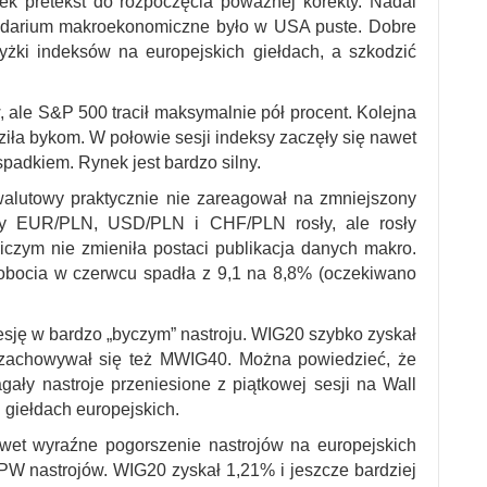
ek pretekst do rozpoczęcia poważnej korekty. Nadal
endarium makroekonomiczne było w USA puste. Dobre
wyżki indeksów na europejskich giełdach, a szkodzić
ale S&P 500 tracił maksymalnie pół procent. Kolejna
dziła bykom. W połowie sesji indeksy zaczęły się nawet
spadkiem. Rynek jest bardzo silny.
alutowy praktycznie nie zareagował na zmniejszony
ursy EUR/PLN, USD/PLN i CHF/PLN rosły, ale rosły
niczym nie zmieniła postaci publikacja danych makro.
robocia w czerwcu spadła z 9,1 na 8,8% (oczekiwano
sję w bardzo „byczym” nastroju. WIG20 szybko zyskał
 zachowywał się też MWIG40. Można powiedzieć, że
ały nastroje przeniesione z piątkowej sesji na Wall
 giełdach europejskich.
et wyraźne pogorszenie nastrojów na europejskich
PW nastrojów. WIG20 zyskał 1,21% i jeszcze bardziej