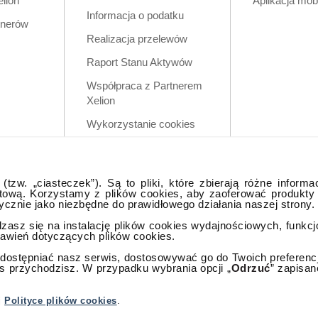
elion
Aplikacja mob
Informacja o podatku
tnerów
Realizacja przelewów
Raport Stanu Aktywów
Współpraca z Partnerem
Xelion
Wykorzystanie cookies
Zastrzeżenia prawne
Polityka prywatności w
tzw. „ciasteczek”). Są to pliki, które zbierają różne informa
aplikacji mobilnej
tową. Korzystamy z plików cookies, aby zaoferować produkty
tycznie jako niezbędne do prawidłowego działania naszej strony.
dzasz się na instalację plików cookies wydajnościowych, funkc
tawień dotyczących plików cookies.
ostępniać nasz serwis, dostosowywać go do Twoich preferencji,
as przychodzisz. W przypadku wybrania opcji „
Odrzuć
” zapisan
lna
j
Polityce plików cookies
.