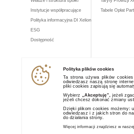
Władze i struktura spółki
Taryfy Prowizji X
Instytucje współpracujące
Tabele Opłat Par
Polityka informacyjna DI Xelion
ESG
Dostępność
Polityka plików cookies
Ta strona używa plików cookies (
odwiedzasz naszą stronę interne
pliki cookies zapisują się automa
Wybierz
„Akceptuję”,
jeżeli zga
jeżeli chcesz dokonać zmiany us
Dzięki plikom cookies możemy: ud
odwiedzasz i z jakich stron do n
do działania strony.
Aplikacja mobi
Więcej informacji znajdziesz w nasze