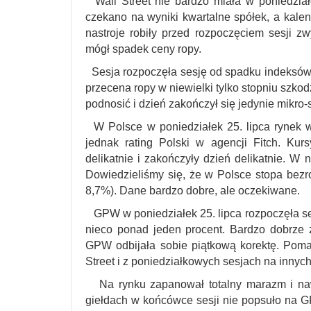
Wall Street nie bardzo miała w poniedział
czekano na wyniki kwartalne spółek, a kal
nastroje robiły przed rozpoczęciem sesji z
mógł spadek ceny ropy.
Sesja rozpoczęła sesję od spadku indeksów, 
przecena ropy w niewielki tylko stopniu szko
podnosić i dzień zakończył się jedynie mikro-
W Polsce w poniedziałek 25. lipca rynek w
jednak rating Polski w agencji Fitch. K
delikatnie i zakończyły dzień delikatnie. W 
Dowiedzieliśmy się, że w Polsce stopa bez
8,7%). Dane bardzo dobre, ale oczekiwane.
GPW w poniedziałek 25. lipca rozpoczęła se
nieco ponad jeden procent. Bardzo dobrze
GPW odbijała sobie piątkową korektę. Pomag
Street i z poniedziałkowych sesjach na innych
Na rynku zapanował totalny marazm i naw
giełdach w końcówce sesji nie popsuło na G