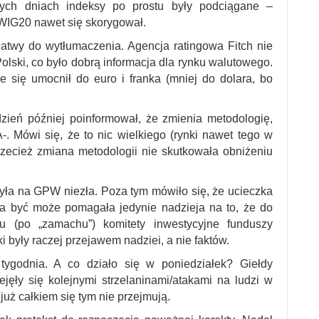
ych dniach indeksy po prostu były podciągane –
 WIG20 nawet się skorygował.
atwy do wytłumaczenia. Agencja ratingowa Fitch nie
Polski, co było dobrą informacja dla rynku walutowego.
e się umocnił do euro i franka (mniej do dolara, bo
zień później poinformował, że zmienia metodologię,
-. Mówi się, że to nic wielkiego (rynki nawet tego w
przecież zmiana metodologii nie skutkowała obniżeniu
ła na GPW niezła. Poza tym mówiło się, że ucieczka
a być może pomagała jedynie nadzieja na to, że do
du (po „zamachu”) komitety inwestycyjne funduszy
były raczej przejawem nadziei, a nie faktów.
odnia. A co działo się w poniedziałek? Giełdy
jęły się kolejnymi strzelaninami/atakami na ludzi w
już całkiem się tym nie przejmują.