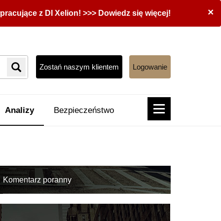
×
acujące z DI Xelion! >>> Dowiedz się więcej!
Zostań naszym klientem
Logowanie
Analizy
Bezpieczeństwo
Komentarz poranny