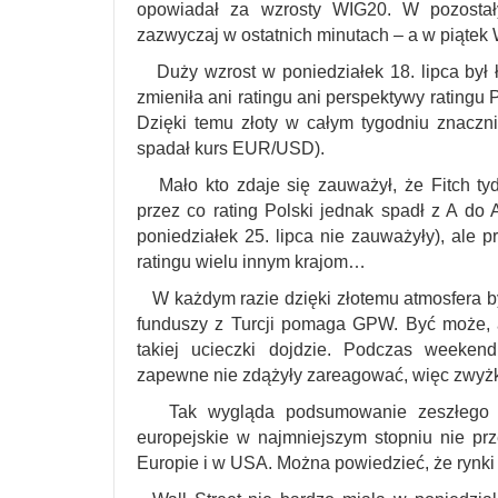
opowiadał za wzrosty WIG20. W pozostał
zazwyczaj w ostatnich minutach – a w piątek
Duży wzrost w poniedziałek 18. lipca był ł
zmieniła ani ratingu ani perspektywy ratingu 
Dzięki temu złoty w całym tygodniu znaczni
spadał kurs EUR/USD).
Mało kto zdaje się zauważył, że Fitch tyd
przez co rating Polski jednak spadł z A do A
poniedziałek 25. lipca nie zauważyły), ale 
ratingu wielu innym krajom…
W każdym razie dzięki złotemu atmosfera by
funduszy z Turcji pomaga GPW. Być może, 
takiej ucieczki dojdzie. Podczas weeken
zapewne nie zdążyły zareagować, więc zwyżki 
Tak wygląda podsumowanie zeszłego tyg
europejskie w najmniejszym stopniu nie prze
Europie i w USA. Można powiedzieć, że rynki 