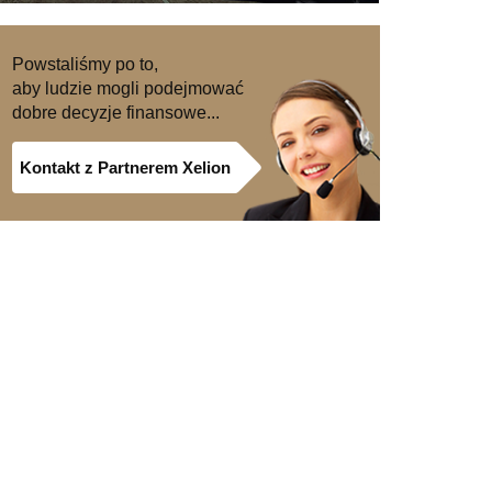
Powstaliśmy po to,
aby ludzie mogli podejmować
dobre decyzje finansowe...
Kontakt z Partnerem Xelion