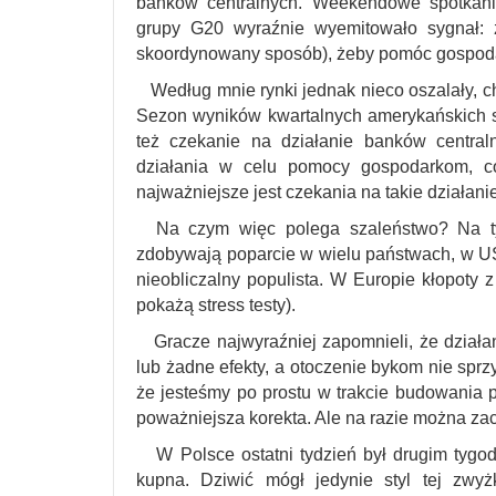
banków centralnych. Weekendowe spotkani
grupy G20 wyraźnie wyemitowało sygnał: 
skoordynowany sposób), żeby pomóc gospoda
Według mnie rynki jednak nieco oszalały, cho
Sezon wyników kwartalnych amerykańskich s
też czekanie na działanie banków centra
działania w celu pomocy gospodarkom, co
najważniejsze jest czekania na takie działanie
Na czym więc polega szaleństwo? Na tym,
zdobywają poparcie w wielu państwach, w US
nieobliczalny populista. W Europie kłopoty 
pokażą stress testy).
Gracze najwyraźniej zapomnieli, że działan
lub żadne efekty, a otoczenie bykom nie sprz
że jesteśmy po prostu w trakcie budowania p
poważniejsza korekta. Ale na razie można zac
W Polsce ostatni tydzień był drugim tygo
kupna. Dziwić mógł jedynie styl tej zwyż