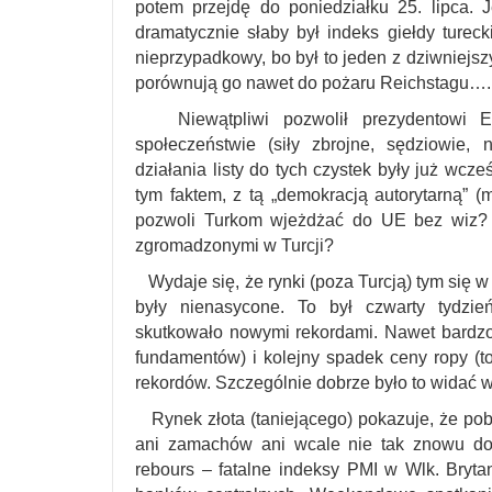
potem przejdę do poniedziałku 25. lipca. J
dramatycznie słaby był indeks giełdy tureck
nieprzypadkowy, bo był to jeden z dziwniejsz
porównują go nawet do pożaru Reichstagu….
Niewątpliwi pozwolił prezydentowi Er
społeczeństwie (siły zbrojne, sędziowie,
działania listy do tych czystek były już wcze
tym faktem, z tą „demokracją autorytarną” 
pozwoli Turkom wjeżdżać do UE bez wiz? A
zgromadzonymi w Turcji?
Wydaje się, że rynki (poza Turcją) tym się w 
były nienasycone. To był czwarty tydzie
skutkowało nowymi rekordami. Nawet bardzo
fundamentów) i kolejny spadek ceny ropy (t
rekordów. Szczególnie dobrze było to widać w
Rynek złota (taniejącego) pokazuje, że pobre
ani zamachów ani wcale nie tak znowu do
rebours – fatalne indeksy PMI w Wlk. Bry