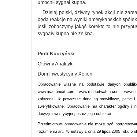
umocnił sygnał kupna.
Dzisiaj polski, dziwny rynek akcji nie zarea
będą reakcje na wyniki amerykańskich spółek
jeśli zobaczymy jakąś korektę to nie przyp
sygnały kupna nie znikną.
Piotr Kuczyński
Główny Analityk
Dom Inwestycyjny Xelion
Opracowanie własne na podstawie danych opublik
www.macronext.com, www.marketwatch.com, www.new
założeniu, iż powyższe dane są prawidłowe, pełne i
zweryfikowane. Opracowanie ma charakter ogólny i n
decyzji inwestycyjnej przez jego odbiorcę.
Przedmiotowe opracowanie nie może być interpretowa
rozumieniu art. 76 ustawy z dnia 29 lipca 2005 roku o 