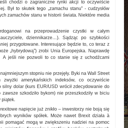
eśli chodzi o zagraniczne rynki akcji to oczywiście
iej. Był to skutek tego „zamachu stanu” - cudzysłów
ych zamachów stanu w historii świata. Niektóre media
doganowi na przeprowadzenie czystki w całym
 nauczyciele, dziennikarze…). Sądząc po szybkości
śniej przygotowane. Interesujące będzie to, co teraz z
(może „hybrydową”) zrobi Unia Europejska. Naprawdę
 jeśli nie pozwoli to co stanie się z uchodźcami
najmniejszym stopniu nie przejęły. Byki na Wall Street
ń zwyżki amerykańskich indeksów, co oczywiście
 silny dolar (kurs EUR/USD wrócił zdecydowanie do
o zawsze szkodziło bykom) nie przeszkodziły w biciu
 piątek.
xitowe napięcie już znikło – inwestorzy nie boją się
brych wyników spółek. Może nawet Brexit działa à
tanii pomagać mogą w zwiększeniu nadziei na pomoc