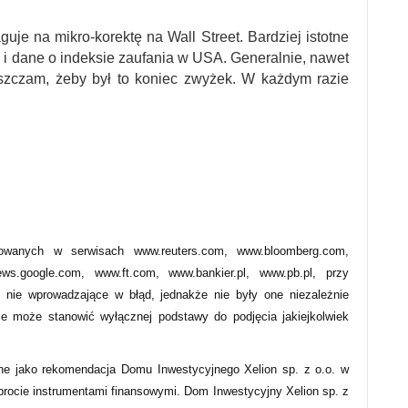
guje na mikro-korektę na Wall Street. Bardziej istotne
 i dane o indeksie zaufania w USA. Generalnie, nawet
uszczam, żeby był to koniec zwyżek. W każdym razie
owanych w serwisach www.reuters.com, www.bloomberg.com,
s.google.com, www.ft.com, www.bankier.pl, www.pb.pl, przy
 nie wprowadzające w błąd, jednakże nie były one niezależnie
ie może stanowić wyłącznej podstawy do podjęcia jakiejkolwiek
ne jako rekomendacja Domu Inwestycyjnego Xelion sp. z o.o. w
obrocie instrumentami finansowymi. Dom Inwestycyjny Xelion sp. z