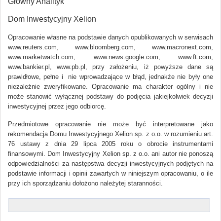
Główny Analityk
Dom Inwestycyjny Xelion
Opracowanie własne na podstawie danych opublikowanych w serwisach
www.reuters.com, www.bloomberg.com, www.macronext.com,
www.marketwatch.com, www.news.google.com, www.ft.com,
www.bankier.pl, www.pb.pl, przy założeniu, iż powyższe dane są
prawidłowe, pełne i nie wprowadzające w błąd, jednakże nie były one
niezależnie zweryfikowane. Opracowanie ma charakter ogólny i nie
może stanowić wyłącznej podstawy do podjęcia jakiejkolwiek decyzji
inwestycyjnej przez jego odbiorcę.
Przedmiotowe opracowanie nie może być interpretowane jako
rekomendacja Domu Inwestycyjnego Xelion sp. z o.o. w rozumieniu art.
76 ustawy z dnia 29 lipca 2005 roku o obrocie instrumentami
finansowymi. Dom Inwestycyjny Xelion sp. z o.o. ani autor nie ponoszą
odpowiedzialności za następstwa decyzji inwestycyjnych podjętych na
podstawie informacji i opinii zawartych w niniejszym opracowaniu, o ile
przy ich sporządzaniu dołożono należytej staranności.