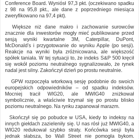
Conference Board. Wyniósł 97,3 pkt. (oczekiwano spadku
z 98 na 95,8 pkt., ale dane z poprzedniego miesiąca
zweryfikowano na 97,4 pkt).
Większe niż dane makro i zachowanie surowców
znacznie dla inwestorów mogły mieć publikowane przed
sesją wyniki kwartalne 3M, Caterpillar, DuPont,
McDonald's i przygotowanie do wyniku Apple (po sesji).
Reakcje na wyniki była zróżnicowana, ale większość
spółek taniała. W tej sytuacji to, że indeks S&P 500 kręcił
się wokół poziomu neutralnego sygnalizowało, że rynek
nadal jest silny. Zakończył dzień po prostu neutralnie.
GPW rozpoczęła wtorkową sesję podobnie do swoich
europejskich odpowiedników – od spadku indeksów.
Mocniej tracił WIG20, ale MWIG40 zniżkował
symbolicznie, a właściwie trzymał się po prostu blisko
poziomu neutralnego. Na rynku zapanował marazm.
Skończył się po pobudce w USA, kiedy to indeksy na
innych giełdach zazieleniły się. U nas rósł już MWIG40, a
WIG20 redukował szybko straty. Końcówka sesji była
jednak słabsza, bo Wall Street nie pomogła bykom.