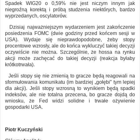
Spadek WIG20 o 0,59% nie jest niczym innym jak
niegroźną korektą i próbą studzenia niektórych, bardzo
wyprzedanych, oscylatorów.
Dzisiaj najważniejszym wydarzeniem jest zakończenie
posiedzenia FOMC (dwie godziny przed końcem sesji w
USA). Wydaje się nieprawdopodobne, żeby stopy
procentowe wzrosły, ale do końca wykluczyć takiej decyzji
oczywiście nie można. Szczególnie, że hossa na rynku
akcji może zachęcać do takiej decyzji (reakcja byłaby
krótkotrwała).
Jeśli stopy się nie zmienią to gracze będą reagowali na
sformułowania komunikatu (im bardziej „gołębi” tym lepiej
dla akcji). Jeśli stopy wzrosną to wynikiem będą spadki
indeksów, ale nie totalna przecena, bo gracze dojdą do
wniosku, że Fed widzi solidne i trwałe ożywienie
gospodarki USA.
Piotr Kuczyński