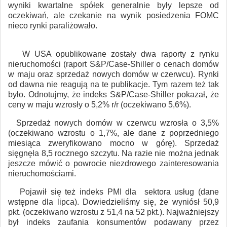
wyniki kwartalne spółek generalnie były lepsze od
oczekiwań, ale czekanie na wynik posiedzenia FOMC
nieco rynki paraliżowało.
W USA opublikowane zostały dwa raporty z rynku
nieruchomości (raport S&P/Case-Shiller o cenach domów
w maju oraz sprzedaż nowych domów w czerwcu). Rynki
od dawna nie reagują na te publikacje. Tym razem też tak
było. Odnotujmy, że indeks S&P/Case-Shiller pokazał, że
ceny w maju wzrosły o 5,2% r/r (oczekiwano 5,6%).
Sprzedaż nowych domów w czerwcu wzrosła o 3,5%
(oczekiwano wzrostu o 1,7%, ale dane z poprzedniego
miesiąca zweryfikowano mocno w górę). Sprzedaż
sięgnęła 8,5 rocznego szczytu. Na razie nie można jednak
jeszcze mówić o powrocie niezdrowego zainteresowania
nieruchomościami.
Pojawił się też indeks PMI dla sektora usług (dane
wstępne dla lipca). Dowiedzieliśmy się, że wyniósł 50,9
pkt. (oczekiwano wzrostu z 51,4 na 52 pkt.). Najważniejszy
był indeks zaufania konsumentów podawany przez