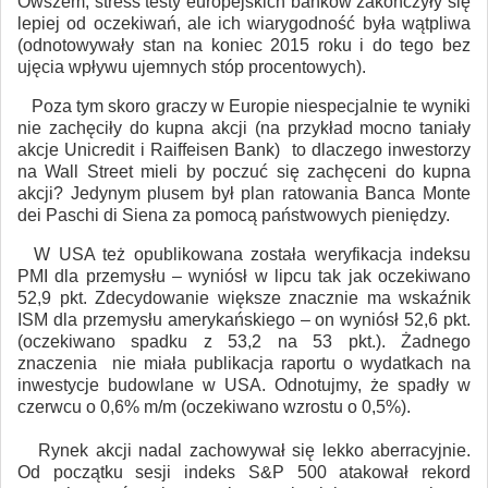
Owszem, stress testy europejskich banków zakończyły się
lepiej od oczekiwań, ale ich wiarygodność była wątpliwa
(odnotowywały stan na koniec 2015 roku i do tego bez
ujęcia wpływu ujemnych stóp procentowych).
Poza tym skoro graczy w Europie niespecjalnie te wyniki
nie zachęciły do kupna akcji (na przykład mocno taniały
akcje Unicredit i Raiffeisen Bank) to dlaczego inwestorzy
na Wall Street mieli by poczuć się zachęceni do kupna
akcji? Jedynym plusem był plan ratowania Banca Monte
dei Paschi di Siena za pomocą państwowych pieniędzy.
W USA też opublikowana została weryfikacja indeksu
PMI dla przemysłu – wyniósł w lipcu tak jak oczekiwano
52,9 pkt. Zdecydowanie większe znacznie ma wskaźnik
ISM dla przemysłu amerykańskiego – on wyniósł 52,6 pkt.
(oczekiwano spadku z 53,2 na 53 pkt.). Żadnego
znaczenia nie miała publikacja raportu o wydatkach na
inwestycje budowlane w USA. Odnotujmy, że spadły w
czerwcu o 0,6% m/m (oczekiwano wzrostu o 0,5%).
Rynek akcji nadal zachowywał się lekko aberracyjnie.
Od początku sesji indeks S&P 500 atakował rekord