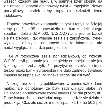
wszech czasów nie reagują w najmniejszym stopniu na
złe nastroje, którymi emanowały rynki europejskie. Nawet
początkowy spadek ceny ropy nie szkodził temu
indeksowi.
Dopiero prawdziwe załamanie na rynku ropy i zejście jej
ceny poniżej 40$ doprowadziło do bardzo delikatnego
spadku indeksu S&P 500. NASDAQ nadal jednak barwił
się na zielono. I tak właśnie sesja się zakończyła. Rynek
wykazuje olbrzymią odporność na złe informacje, ale
nadal wygląda to bardzo podejrzanie.
GPW rozpoczęła sesje poniedziałkową od wzrostu
WIG20, czyli podobnie jak inne giełdy europejskie, ale jak
tylko gracze zobaczyli, że pozytywne przejście stress
testów przez banki europejskie nie dało żadnego trwałego
impulsu do kupna akcji to indeks zaczął się osuwać.
Niczego nie zmieniły publikowane w poniedziałek dane
makro, ale odnotujmy, że były zadziwiająco słabe. W
Polsce też opublikowany został indeks PMI dla przemysłu.
Dane istotne, bo zapowiadać mogą, co będzie się działo z
produkcją. Okazało się, że indeks spadł z 51,8 na 50,3 pkt.