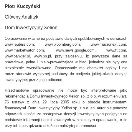
Piotr Kuczyński
Główny Analityk
Dom Inwestycyjny Xelion
Opracowanie własne na podstawie danych opublikowanych w serwisach
www.reuters.com, www.bloomberg.com, www.macronext.com,
www.marketwatch.com, www.news.google.com, www.ft.com,
www.bankier.pl, www.pb.pl, przy założeniu, iż powyższe dane są
prawidłowe, pełne i nie wprowadzające w błąd, jednakże nie były one
niezależnie zweryfikowane. Opracowanie ma charakter ogólny i nie
może stanowić wyłącznej podstawy do podjęcia jakiejkolwiek decyzji
inwestycyjnej przez jego odbiorcę.
Przedmiotowe opracowanie nie może być interpretowane jako
rekomendacja Domu Inwestycyjnego Xelion sp. z o.o. w rozumieniu art.
76 ustawy z dnia 29 lipca 2005 roku o obrocie instrumentami
finansowymi. Dom Inwestycyjny Xelion sp. z o.o. ani autor nie ponoszą
odpowiedzialności za następstwa decyzji inwestycyjnych podjętych na
podstawie informacji i opinii zawartych w niniejszym opracowaniu, o ile
przy ich sporządzaniu dołożono należytej staranności.