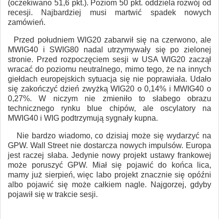
(oczekiwano 51,6 pkt.). Poziom 50 pkt. oddziela rozwój od
recesji. Najbardziej musi martwić spadek nowych
zamówień.
Przed południem WIG20 zabarwił się na czerwono, ale
MWIG40 i SWIG80 nadal utrzymywały się po zielonej
stronie. Przed rozpoczęciem sesji w USA WIG20 zaczął
wracać do poziomu neutralnego, mimo tego, że na innych
giełdach europejskich sytuacja się nie poprawiała. Udało
się zakończyć dzień zwyżką WIG20 o 0,14% i MWIG40 o
0,27%. W niczym nie zmieniło to słabego obrazu
technicznego rynku blue chipów, ale oscylatory na
MWIG40 i WIG podtrzymują sygnały kupna.
Nie bardzo wiadomo, co dzisiaj może się wydarzyć na
GPW. Wall Street nie dostarcza nowych impulsów. Europa
jest raczej słaba. Jedynie nowy projekt ustawy frankowej
może poruszyć GPW. Miał się pojawić do końca lica,
mamy już sierpień, więc labo projekt znacznie się opóźni
albo pojawić się może całkiem nagle. Najgorzej, gdyby
pojawił się w trakcie sesji.