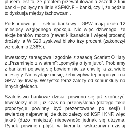
plusem jest to, że problem przewalutowania zszedł z linii
banki – politycy na linię KSF/KNF – banki, czyli, że będzie
to dyskusja między fachowcami.
Podsumowując – sektor bankowy i GPW mają około 12
miesięcy względnego spokoju. Nic więc dziwnego, że
akcje banków mocno (nawet kilkanaście i więcej procent)
drożały, a WIG20 zyskiwał blisko trzy procent (zakończył
wzrostem o 2,36%).
Inwestorzy zareagowali zgodnie z zasadą Scarlett O'Hary
z „Przeminęło z wiatrem”: „pomyślę o tym jutro”. Problemy
z bankami pojawią się bowiem nie za chwilę, a za wiele
miesięcy. Nie wydaje mi się, żeby wpływ tej propozycji na
GPW był trwały. Wszystko teraz zależy od koniunktury na
innych giełdach.
Szaleństwo bankowe dzisiaj powinno się już skończyć.
Inwestorzy mieli już czas na przemyślenia (dlatego takie
propozycje powinny być prezentowane po sesji) i
stwierdzą najpewniej, że dużo zależy od KSF i KNF, więc
jakaś (dużo mniejsza) niepewność jednak się utrzyma.
Rynek powinien pójść w kierunku wskazanym dzisiaj