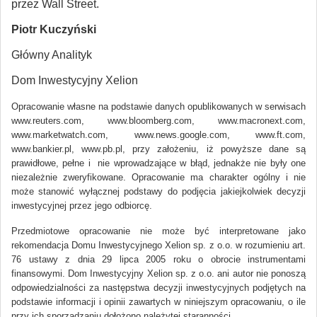
przez Wall Street.
Piotr Kuczyński
Główny Analityk
Dom Inwestycyjny Xelion
Opracowanie własne na podstawie danych opublikowanych w serwisach
www.reuters.com, www.bloomberg.com, www.macronext.com,
www.marketwatch.com, www.news.google.com, www.ft.com,
www.bankier.pl, www.pb.pl, przy założeniu, iż powyższe dane są
prawidłowe, pełne i nie wprowadzające w błąd, jednakże nie były one
niezależnie zweryfikowane. Opracowanie ma charakter ogólny i nie
może stanowić wyłącznej podstawy do podjęcia jakiejkolwiek decyzji
inwestycyjnej przez jego odbiorcę.
Przedmiotowe opracowanie nie może być interpretowane jako
rekomendacja Domu Inwestycyjnego Xelion sp. z o.o. w rozumieniu art.
76 ustawy z dnia 29 lipca 2005 roku o obrocie instrumentami
finansowymi. Dom Inwestycyjny Xelion sp. z o.o. ani autor nie ponoszą
odpowiedzialności za następstwa decyzji inwestycyjnych podjętych na
podstawie informacji i opinii zawartych w niniejszym opracowaniu, o ile
przy ich sporządzaniu dołożono należytej staranności.