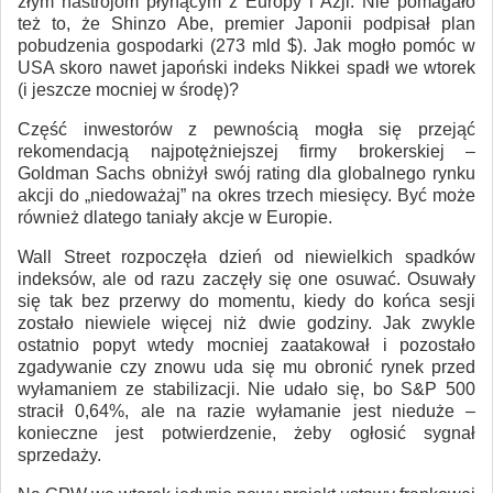
złym nastrojom płynącym z Europy i Azji. Nie pomagało
też to, że Shinzo Abe, premier Japonii podpisał plan
pobudzenia gospodarki (273 mld $). Jak mogło pomóc w
USA skoro nawet japoński indeks Nikkei spadł we wtorek
(i jeszcze mocniej w środę)?
Część inwestorów z pewnością mogła się przejąć
rekomendacją najpotężniejszej firmy brokerskiej –
Goldman Sachs obniżył swój rating dla globalnego rynku
akcji do „niedoważaj” na okres trzech miesięcy. Być może
również dlatego taniały akcje w Europie.
Wall Street rozpoczęła dzień od niewielkich spadków
indeksów, ale od razu zaczęły się one osuwać. Osuwały
się tak bez przerwy do momentu, kiedy do końca sesji
zostało niewiele więcej niż dwie godziny. Jak zwykle
ostatnio popyt wtedy mocniej zaatakował i pozostało
zgadywanie czy znowu uda się mu obronić rynek przed
wyłamaniem ze stabilizacji. Nie udało się, bo S&P 500
stracił 0,64%, ale na razie wyłamanie jest nieduże –
konieczne jest potwierdzenie, żeby ogłosić sygnał
sprzedaży.