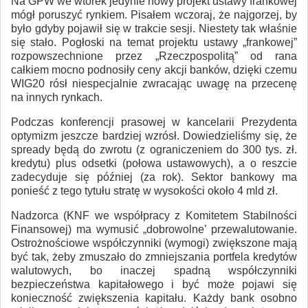
Na GPW we wtorek jedynie nowy projekt ustawy frankowej
mógł poruszyć rynkiem. Pisałem wczoraj, że najgorzej, by
było gdyby pojawił się w trakcie sesji. Niestety tak właśnie
się stało. Pogłoski na temat projektu ustawy „frankowej”
rozpowszechnione przez „Rzeczpospolitą” od rana
całkiem mocno podnosiły ceny akcji banków, dzięki czemu
WIG20 rósł niespecjalnie zwracając uwagę na przecenę
na innych rynkach.
Podczas konferencji prasowej w kancelarii Prezydenta
optymizm jeszcze bardziej wzrósł. Dowiedzieliśmy się, że
spready będą do zwrotu (z ograniczeniem do 300 tys. zł.
kredytu) plus odsetki (połowa ustawowych), a o reszcie
zadecyduje się później (za rok). Sektor bankowy ma
ponieść z tego tytułu stratę w wysokości około 4 mld zł.
Nadzorca (KNF we współpracy z Komitetem Stabilności
Finansowej) ma wymusić „dobrowolne’ przewalutowanie.
Ostrożnościowe współczynniki (wymogi) zwiększone mają
być tak, żeby zmuszało do zmniejszania portfela kredytów
walutowych, bo inaczej spadną współczynniki
bezpieczeństwa kapitałowego i być może pojawi się
konieczność zwiększenia kapitału. Każdy bank osobno