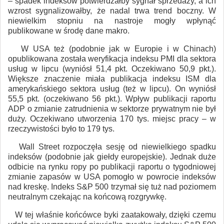
– spadek indeksów potwierdzałby sygnał sprzedaży, a ich
wzrost sygnalizowałby, że nadal trwa trend boczny. W
niewielkim stopniu na nastroje mogły wpłynąć
publikowane w środę dane makro.
W USA też (podobnie jak w Europie i w Chinach)
opublikowana została weryfikacja indeksu PMI dla sektora
usług w lipcu (wyniósł 51,4 pkt. Oczekiwano 50,9 pkt.).
Większe znaczenie miała publikacja indeksu ISM dla
amerykańskiego sektora usług (też w lipcu). On wyniósł
55,5 pkt. (oczekiwano 56 pkt.). Wpływ publikacji raportu
ADP o zmianie zatrudnienia w sektorze prywatnym nie był
duży. Oczekiwano utworzenia 170 tys. miejsc pracy – w
rzeczywistości było to 179 tys.
Wall Street rozpoczęła sesję od niewielkiego spadku
indeksów (podobnie jak giełdy europejskie). Jednak duże
odbicie na rynku ropy po publikacji raportu o tygodniowej
zmianie zapasów w USA pomogło w powrocie indeksów
nad kreskę. Indeks S&P 500 trzymał się tuż nad poziomem
neutralnym czekając na końcową rozgrywkę.
W tej właśnie końcówce byki zaatakowały, dzięki czemu