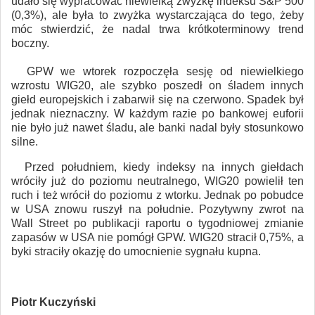
udało się wypracować niewielką zwyżkę indeksu S&P 500
(0,3%), ale była to zwyżka wystarczająca do tego, żeby
móc stwierdzić, że nadal trwa krótkoterminowy trend
boczny.
GPW we wtorek rozpoczęła sesję od niewielkiego
wzrostu WIG20, ale szybko poszedł on śladem innych
giełd europejskich i zabarwił się na czerwono. Spadek był
jednak nieznaczny. W każdym razie po bankowej euforii
nie było już nawet śladu, ale banki nadal były stosunkowo
silne.
Przed południem, kiedy indeksy na innych giełdach
wróciły już do poziomu neutralnego, WIG20 powielił ten
ruch i też wrócił do poziomu z wtorku. Jednak po pobudce
w USA znowu ruszył na południe. Pozytywny zwrot na
Wall Street po publikacji raportu o tygodniowej zmianie
zapasów w USA nie pomógł GPW. WIG20 stracił 0,75%, a
byki straciły okazję do umocnienie sygnału kupna.
Piotr Kuczyński