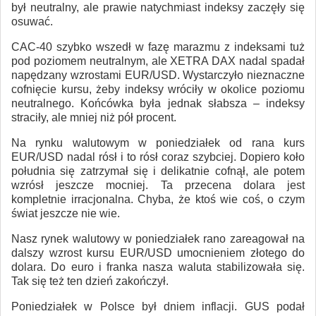
był neutralny, ale prawie natychmiast indeksy zaczęły się
osuwać.
CAC-40 szybko wszedł w fazę marazmu z indeksami tuż
pod poziomem neutralnym, ale XETRA DAX nadal spadał
napędzany wzrostami EUR/USD. Wystarczyło nieznaczne
cofnięcie kursu, żeby indeksy wróciły w okolice poziomu
neutralnego. Końcówka była jednak słabsza – indeksy
straciły, ale mniej niż pół procent.
Na rynku walutowym w poniedziałek od rana kurs
EUR/USD nadal rósł i to rósł coraz szybciej. Dopiero koło
południa się zatrzymał się i delikatnie cofnął, ale potem
wzrósł jeszcze mocniej. Ta przecena dolara jest
kompletnie irracjonalna. Chyba, że ktoś wie coś, o czym
świat jeszcze nie wie.
Nasz rynek walutowy w poniedziałek rano zareagował na
dalszy wzrost kursu EUR/USD umocnieniem złotego do
dolara. Do euro i franka nasza waluta stabilizowała się.
Tak się też ten dzień zakończył.
Poniedziałek w Polsce był dniem inflacji. GUS podał