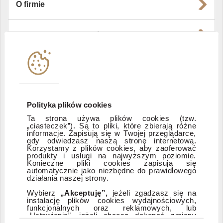
O firmie
Władze i struktura spółki
Instytucje współpracujące
Polityka informacyjna DI Xelion
Polityka plików cookies
Ta strona używa plików cookies (tzw.
„ciasteczek”). Są to pliki, które zbierają różne
Zastrzeżenia prawne
informacje. Zapisują się w Twojej przeglądarce,
gdy odwiedzasz naszą stronę internetową.
Korzystamy z plików cookies, aby zaoferować
produkty i usługi na najwyższym poziomie.
ESG
Konieczne pliki cookies zapisują się
automatycznie jako niezbędne do prawidłowego
działania naszej strony.
Dostępność
Wybierz
„Akceptuję”,
jeżeli zgadzasz się na
instalację plików cookies wydajnościowych,
funkcjonalnych oraz reklamowych, lub
„Ustawienia”, jeżeli chcesz dokonać zmiany
ustawień dotyczących plików cookies.