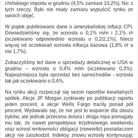
chińskiego importu w grudniu (4,5% zamiast 10,2%). Nic z
tych rzeczy. Byki nie miały zamiaru wypuścić rynku ze
swoich objęć.
W piątek publikowano dane o amerykańskiej inflacji CPI.
Dowiedzieliśmy się, że wzrosła o 0,1% m/m i 2,1% r/r
(oczekiwano odpowiednio wzrostu o 0,2/2,1%). Nieco
więcej od oczekiwań wzrosła inflacja bazowa (1,8% r/r a
nie 1,7%).
Zobaczyliśmy też dane o sprzedaży detalicznej w USA w
grudniu – wzrosła o 0,4% m/m (oczekiwano 0,3%).
Najważniejsza była sprzedaż bez samochodów - wzrosła
tak jak oczekiwano o 0,4%.
Na rynku akcji rozpoczął się sezon raportów kwartalnych
spółek. Akcje JP Morgan zyskiwały po publikacji raportu
jeden procent, a akcje Wells Fargo traciły ponad pół
procent. Wydawało się, że nie jest to wsparcie dla obozu
byków, ale jednak przecena dolara i droga ropa pomagały
mu tak, że nawet perspektywa trzydniowego weekendu
oraz wzrost rentowności obligacji (niewielki) posiadaczom
akcji nie zaszkodził. Indeksy znowu wzrosły kontynuując