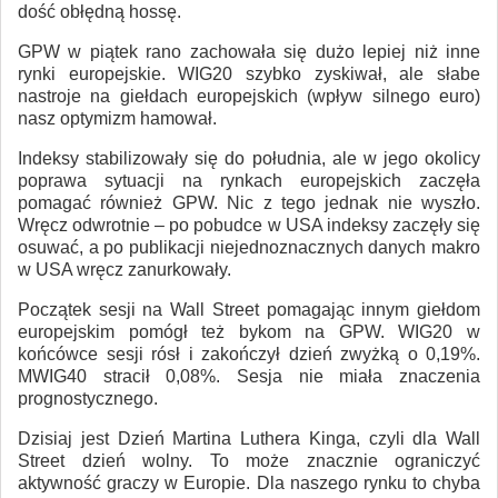
dość obłędną hossę.
GPW w piątek rano zachowała się dużo lepiej niż inne
rynki europejskie. WIG20 szybko zyskiwał, ale słabe
nastroje na giełdach europejskich (wpływ silnego euro)
nasz optymizm hamował.
Indeksy stabilizowały się do południa, ale w jego okolicy
poprawa sytuacji na rynkach europejskich zaczęła
pomagać również GPW. Nic z tego jednak nie wyszło.
Wręcz odwrotnie – po pobudce w USA indeksy zaczęły się
osuwać, a po publikacji niejednoznacznych danych makro
w USA wręcz zanurkowały.
Początek sesji na Wall Street pomagając innym giełdom
europejskim pomógł też bykom na GPW. WIG20 w
końcówce sesji rósł i zakończył dzień zwyżką o 0,19%.
MWIG40 stracił 0,08%. Sesja nie miała znaczenia
prognostycznego.
Dzisiaj jest Dzień Martina Luthera Kinga, czyli dla Wall
Street dzień wolny. To może znacznie ograniczyć
aktywność graczy w Europie. Dla naszego rynku to chyba