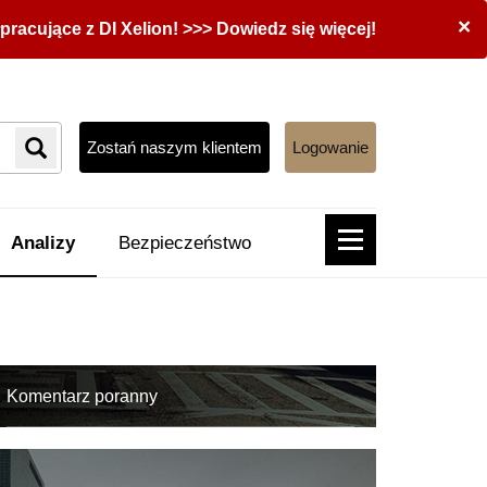
×
acujące z DI Xelion! >>> Dowiedz się więcej!
Zostań naszym klientem
Logowanie
Analizy
Bezpieczeństwo
Komentarz poranny