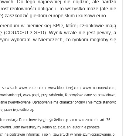
sowych. Do tego najpewniej nie dojdzie, ale bardzo
ost rentowności obligacji. To wszystko może (ale nie
e) zaszkodzić giełdom europejskim i kursowi euro.
ferendum w niemieckiej SPD, której członkowie mają
ję (CDU/CSU z SPD). Wynik wcale nie jest pewny, a
jszymi wyborami w Niemczech, co rynkom mogłoby się
 serwisach www.reuters.com, www.bloomberg.com, www.macronext.com,
bankier.pl, www.pb.pl, przy założeniu, iż powyższe dane są prawidłowe,
leżnie zweryfikowane. Opracowanie ma charakter ogólny i nie może stanowić
ej przez jego odbiorcę.
komendacja Domu Inwestycyjnego Xelion sp. z o.o. w rozumieniu art. 76
sowymi. Dom Inwestycyjny Xelion sp. z o.o. ani autor nie ponoszą
ch na podstawie informacji i opinii zawartych w niniejszym opracowaniu, o