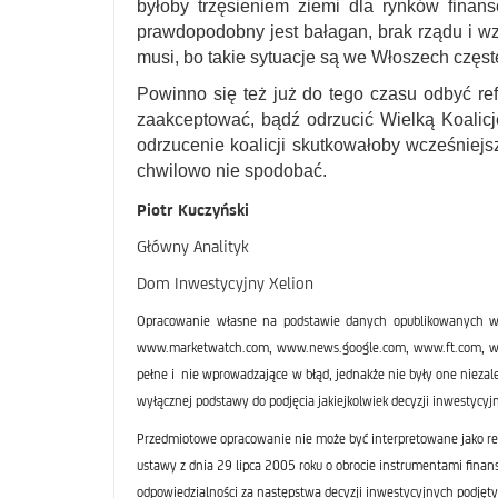
byłoby trzęsieniem ziemi dla rynków finan
prawdopodobny jest bałagan, brak rządu i wzr
musi, bo takie sytuacje są we Włoszech częst
Powinno się też już do tego czasu odbyć re
zaakceptować, bądź odrzucić Wielką Koalic
odrzucenie koalicji skutkowałoby wcześnie
chwilowo nie spodobać.
Piotr Kuczyński
Główny Analityk
Dom Inwestycyjny Xelion
Opracowanie własne na podstawie danych opublikowanych w
www.marketwatch.com, www.news.google.com, www.ft.com, www.
pełne i nie wprowadzające w błąd, jednakże nie były one nieza
wyłącznej podstawy do podjęcia jakiejkolwiek decyzji inwestycyjn
Przedmiotowe opracowanie nie może być interpretowane jako re
ustawy z dnia 29 lipca 2005 roku o obrocie instrumentami finan
odpowiedzialności za następstwa decyzji inwestycyjnych podjęty