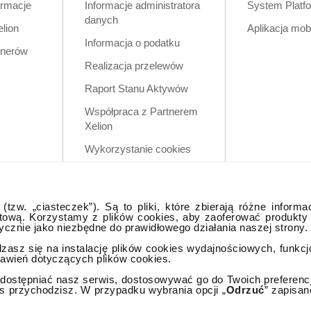
ormacje
Informacje administratora
System Platf
danych
elion
Aplikacja mob
Informacja o podatku
tnerów
Realizacja przelewów
Raport Stanu Aktywów
Współpraca z Partnerem
Xelion
Wykorzystanie cookies
Zastrzeżenia prawne
Polityka prywatności w
tzw. „ciasteczek”). Są to pliki, które zbierają różne informa
aplikacji mobilnej
tową. Korzystamy z plików cookies, aby zaoferować produkty
tycznie jako niezbędne do prawidłowego działania naszej strony.
dzasz się na instalację plików cookies wydajnościowych, funkc
tawień dotyczących plików cookies.
ostępniać nasz serwis, dostosowywać go do Twoich preferencji,
as przychodzisz. W przypadku wybrania opcji „
Odrzuć
” zapisan
lna