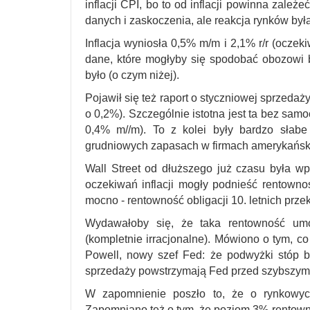
inflacji CPI, bo to od inflacji powinna zależe
danych i zaskoczenia, ale reakcja rynków był
Inflacja wyniosła 0,5% m/m i 2,1% r/r (oczek
dane, które mogłyby się spodobać obozowi b
było (o czym niżej).
Pojawił się też raport o styczniowej sprzeda
o 0,2%). Szczególnie istotna jest ta bez sam
0,4% m//m). To z kolei były bardzo słabe
grudniowych zapasach w firmach amerykański
Wall Street od dłuższego już czasu była wp
oczekiwań inflacji mogły podnieść rentownośc
mocno - rentowność obligacji 10. letnich przek
Wydawałoby się, że taka rentowność umoc
(kompletnie irracjonalne). Mówiono o tym, co
Powell, nowy szef Fed: że podwyżki stóp b
sprzedaży powstrzymają Fed przed szybszym
W zapomnienie poszło to, że o rynkowych
Zapomniano też o tym, że poziom 3% rentown