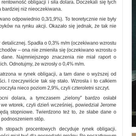
ć rentowność obligacji i siła dolara. Doczekali się tych
a bardziej niż nieoczekiwana.
iwano odpowiednio 0,3/1,9%). To teoretycznie nie były
yków na rynku akcji. Okazało się jednak, że tak nie
ży detalicznej. Spadła o 0,3% m/m (oczekiwano wzrostu
ochodów – ona nie zmieniła się (oczekiwano wzrostu o
 dane. Najmniejszego znaczenia nie miał raport o
ch. Odnotujmy, że wzrosły o 0,4% m/m.
atrzona w rynek obligacji, a tam dane o wyższej od
i. I rzeczywiście tak się stało. Wzrosła i to całkiem
roczyła nieco poziom 2,9%, czyli czteroletni szczyt.
ni dolara, a tymczasem „zielony” bardzo osłabł
 we wtorek, czyli dzień wcześniej, powiedział Jerome
ędą stopniowe. Twierdzono też to, że słabe dane o
 podnoszeniem stóp.
 stopach procentowych decyduje rynek obligacji.
ości miał być dla gospodarki groźny. Po początkowym