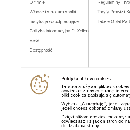
O firmie
Regulaminy i inf
Władze i struktura spółki
Taryfy Prowizji X
Instytucje współpracujące
Tabele Opłat Par
Polityka informacyjna DI Xelion
ESG
Dostępność
Polityka plików cookies
Ta strona używa plików cookies (
odwiedzasz naszą stronę interne
pliki cookies zapisują się automa
Wybierz
„Akceptuję”,
jeżeli zga
jeżeli chcesz dokonać zmiany us
Dzięki plikom cookies możemy: ud
odwiedzasz i z jakich stron do n
do działania strony.
Aplikacja mobi