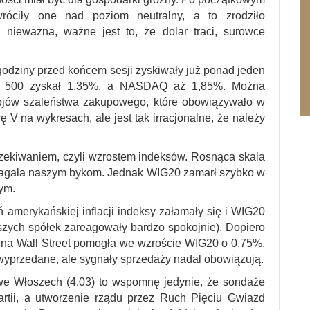
óciły one nad poziom neutralny, a to zrodziło
a nieważna, ważne jest to, że dolar traci, surowce
 godziny przed końcem sesji zyskiwały już ponad jeden
&P 500 zyskał 1,35%, a NASDAQ aż 1,85%. Można
rojów szaleństwa zakupowego, które obowiązywało w
ę V na wykresach, ale jest tak irracjonalne, że należy
zekiwaniem, czyli wzrostem indeksów. Rosnąca skala
magała naszym bykom. Jednak WIG20 zamarł szybko w
ym.
 amerykańskiej inflacji indeksy załamały się i WIG20
szych spółek zareagowały bardzo spokojnie). Dopiero
 na Wall Street pomogła we wzroście WIG20 o 0,75%.
wyprzedane, ale sygnały sprzedaży nadal obowiązują.
we Włoszech (4.03) to wspomnę jedynie, że sondaże
rtii, a utworzenie rządu przez Ruch Pięciu Gwiazd