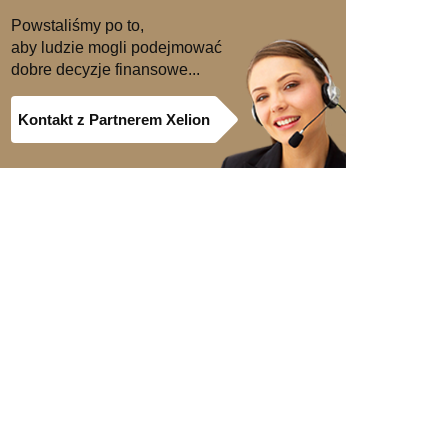
Powstaliśmy po to,
aby ludzie mogli podejmować
dobre decyzje finansowe...
Kontakt z Partnerem Xelion