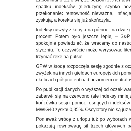
spadku indeksów (niedużym) szybko powr
przekonanie: rentowność nieważna, inflacj
zyskują, a korekta się już skończyła.
Indeksy ruszyły z kopyta na północ i na dwie
procent. Potem było jeszcze lepiej – S
spokojnie powiedzieć, że wracamy do nast
styczniu. To oczywiście może wyrysować liter
trzymać rękę na pulsie.
GPW w środę rozpoczęła sesję zgodnie z oc
zwyżek na innych giełdach europejskich po
okolicach pół procent nad poziomem neutraln
Po publikacji danych o wyższej od oczekiwań
zabarwił się na czerwono (ale indeksy mniej
końcówka sesji i pomoc rosnących indeksów
MWIG40 zyskał 0,85%. Oscylatory nie są już 
Ponieważ wrócę z urlopu tuż po wyborach 
pokazują równowagę sił trzech głównych pa