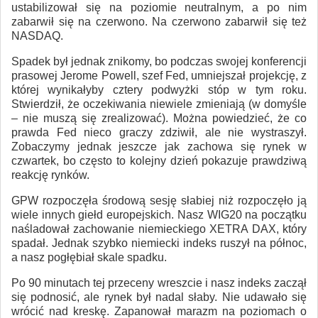
ustabilizował się na poziomie neutralnym, a po nim
zabarwił się na czerwono. Na czerwono zabarwił się też
NASDAQ.
Spadek był jednak znikomy, bo podczas swojej konferencji
prasowej Jerome Powell, szef Fed, umniejszał projekcję, z
której wynikałyby cztery podwyżki stóp w tym roku.
Stwierdził, że oczekiwania niewiele zmieniają (w domyśle
– nie muszą się zrealizować). Można powiedzieć, że co
prawda Fed nieco graczy zdziwił, ale nie wystraszył.
Zobaczymy jednak jeszcze jak zachowa się rynek w
czwartek, bo często to kolejny dzień pokazuje prawdziwą
reakcję rynków.
GPW rozpoczęła środową sesję słabiej niż rozpoczęło ją
wiele innych giełd europejskich. Nasz WIG20 na początku
naśladował zachowanie niemieckiego XETRA DAX, który
spadał. Jednak szybko niemiecki indeks ruszył na północ,
a nasz pogłębiał skale spadku.
Po 90 minutach tej przeceny wreszcie i nasz indeks zaczął
się podnosić, ale rynek był nadal słaby. Nie udawało się
wrócić nad kreskę. Zapanował marazm na poziomach o