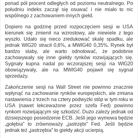
ponad pół procent odległych od poziomu neutralnego. Po
południu indeks zaczął się osuwać i nie miało to nic
wspólnego z zachowaniem innych giełd.
Dopiero na godzinę przed rozpoczęciem sesji w USA
kierunek się zmienił na wzrostowy, ale niewiele z tego
wyszło. Udało się nieco zredukować skalę spadku, ale
jednak WIG20 stracił 0,6%, a MWIG40 0,35%. Rynek był
bardzo słaby, ale warto odnotować, że podobnie
zachowywały się inne giełdy rynków rozwijających się.
Sygnały kupna nadal po wczorajszej sesji na WIG20
obowiązywały, ale na MWIG40 pojawił się sygnał
sprzedaży.
Zakończenie sesji na Wall Street nie powinno znacznie
wpłynąć na zachowanie rynków europejskich, ale zmiana
nastawienia z trzech na cztery podwyżki stóp w tym roku w
USA (nawet lekceważone przez szefa Fed) powinno
rynkom rozwijającym się szkodzić. Dużo zależy jednak od
dzisiejszego posiedzenie ECB. Jeśli jego wymowa będzie
„gołębia” to zrównoważy „jastrzębi” Fed. Jeśli będzie
jednak też „jastrzębia” to giełdy akcji ucierpią.