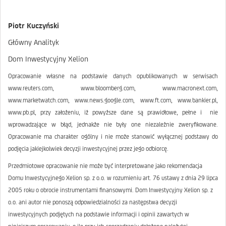
Piotr Kuczyński
Główny Analityk
Dom Inwestycyjny Xelion
Opracowanie własne na podstawie danych opublikowanych w serwisach
www.reuters.com, www.bloomberg.com, www.macronext.com,
www.marketwatch.com, www.news.google.com, www.ft.com, www.bankier.pl,
www.pb.pl, przy założeniu, iż powyższe dane są prawidłowe, pełne i nie
wprowadzające w błąd, jednakże nie były one niezależnie zweryfikowane.
Opracowanie ma charakter ogólny i nie może stanowić wyłącznej podstawy do
podjęcia jakiejkolwiek decyzji inwestycyjnej przez jego odbiorcę.
Przedmiotowe opracowanie nie może być interpretowane jako rekomendacja
Domu Inwestycyjnego Xelion sp. z o.o. w rozumieniu art. 76 ustawy z dnia 29 lipca
2005 roku o obrocie instrumentami finansowymi. Dom Inwestycyjny Xelion sp. z
o.o. ani autor nie ponoszą odpowiedzialności za następstwa decyzji
inwestycyjnych podjętych na podstawie informacji i opinii zawartych w