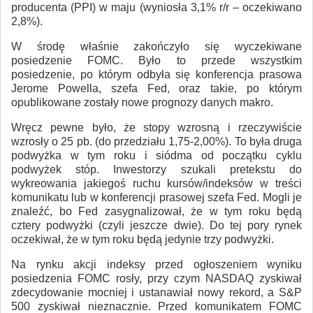
producenta (PPI) w maju (wyniosła 3,1% r/r – oczekiwano
2,8%).
W środę właśnie zakończyło się wyczekiwane
posiedzenie FOMC. Było to przede wszystkim
posiedzenie, po którym odbyła się konferencja prasowa
Jerome Powella, szefa Fed, oraz takie, po którym
opublikowane zostały nowe prognozy danych makro.
Wręcz pewne było, że stopy wzrosną i rzeczywiście
wzrosły o 25 pb. (do przedziału 1,75-2,00%). To była druga
podwyżka w tym roku i siódma od początku cyklu
podwyżek stóp. Inwestorzy szukali pretekstu do
wykreowania jakiegoś ruchu kursów/indeksów w treści
komunikatu lub w konferencji prasowej szefa Fed. Mogli je
znaleźć, bo Fed zasygnalizował, że w tym roku będą
cztery podwyżki (czyli jeszcze dwie). Do tej pory rynek
oczekiwał, że w tym roku będą jedynie trzy podwyżki.
Na rynku akcji indeksy przed ogłoszeniem wyniku
posiedzenia FOMC rosły, przy czym NASDAQ zyskiwał
zdecydowanie mocniej i ustanawiał nowy rekord, a S&P
500 zyskiwał nieznacznie. Przed komunikatem FOMC