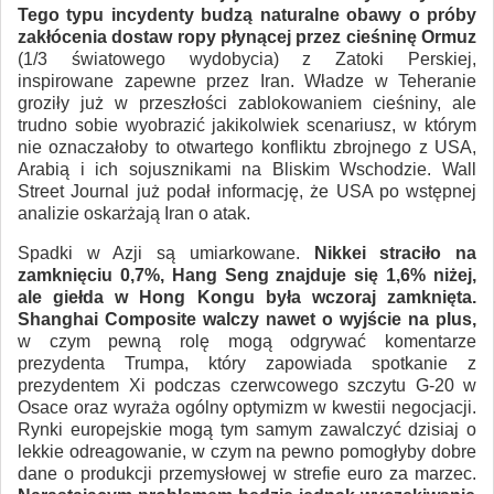
Tego typu incydenty budzą naturalne obawy o próby
zakłócenia dostaw ropy płynącej przez cieśninę Ormuz
(1/3 światowego wydobycia) z Zatoki Perskiej,
inspirowane zapewne przez Iran. Władze w Teheranie
groziły już w przeszłości zablokowaniem cieśniny, ale
trudno sobie wyobrazić jakikolwiek scenariusz, w którym
nie oznaczałoby to otwartego konfliktu zbrojnego z USA,
Arabią i ich sojusznikami na Bliskim Wschodzie. Wall
Street Journal już podał informację, że USA po wstępnej
analizie oskarżają Iran o atak.
Spadki w Azji są umiarkowane.
Nikkei straciło na
zamknięciu 0,7%, Hang Seng znajduje się 1,6% niżej,
ale giełda w Hong Kongu była wczoraj zamknięta.
Shanghai Composite walczy nawet o wyjście na plus,
w czym pewną rolę mogą odgrywać komentarze
prezydenta Trumpa, który zapowiada spotkanie z
prezydentem Xi podczas czerwcowego szczytu G-20 w
Osace oraz wyraża ogólny optymizm w kwestii negocjacji.
Rynki europejskie mogą tym samym zawalczyć dzisiaj o
lekkie odreagowanie, w czym na pewno pomogłyby dobre
dane o produkcji przemysłowej w strefie euro za marzec.