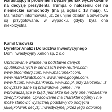
Narastającym problemem będzie jednak wyczekiwanie
na decyzję prezydenta Trumpa o nałożeniu ceł na
niemieckie samochody (ma ją ogłosić 18 maja).
C.
Malmstrom informowała już, że unijne działania odwetowe
są przygotowane, w wypadku, gdyby była ona
niekorzystna.
Kamil Cisowski
Dyrektor Analiz i Doradztwa Inwestycyjnego
Dom Inwestycyjny Xelion sp. z o.o.
Opracowanie własne na podstawie danych
opublikowanych w serwisach www.reuters.com,
www.bloomberg.com, www.macronext.com,
www.marektwatch.com, www.news.google.com,
www.ft.com, www.bankier.pl, www.pb.pl, przy założeniu, iż
powyższe dane są prawidłowe, pełne i nie
wprowadzające w błąd, jednakże nie były one niezależnie
zweryfikowane. Opracowanie ma charakter ogólny i nie
może stanowić wyłącznej podstawy do podjęcia
jakiejkolwiek decyzji inwestycyjnej przez jego odbiorcę.