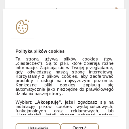
Władze i struktura spółki
Instytucje współpracujące
Polityka informacyjna DI Xelion
Polityka plików cookies
Ta strona używa plików cookies (tzw.
„ciasteczek”). Są to pliki, które zbierają różne
Zastrzeżenia prawne
informacje. Zapisują się w Twojej przeglądarce,
gdy odwiedzasz naszą stronę internetową.
Korzystamy z plików cookies, aby zaoferować
produkty i usługi na najwyższym poziomie.
ESG
Konieczne pliki cookies zapisują się
automatycznie jako niezbędne do prawidłowego
działania naszej strony.
Dostępność
Wybierz
„Akceptuję”,
jeżeli zgadzasz się na
instalację plików cookies wydajnościowych,
funkcjonalnych oraz reklamowych, lub
„Ustawienia”, jeżeli chcesz dokonać zmiany
ustawień dotyczących plików cookies.
PEŁNA WERSJA SERWISU
Dzięki plikom cookies możemy: udostępniać
Ustawienia
Odrzuć