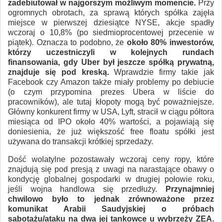
zadebiutował w najgorszym możliwym momencie.
Przy
ogromnych obrotach, za sprawą których spółka zajęła
miejsce w pierwszej dziesiątce NYSE, akcje spadły
wczoraj o 10,8% (po siedmioprocentowej przecenie w
piątek). Oznacza to podobno, że
około 80% inwestorów,
którzy uczestniczyli w kolejnych rundach
finansowania, gdy Uber był jeszcze spółką prywatną,
znajduje się pod kreską.
Wprawdzie firmy takie jak
Facebook czy Amazon także miały problemy po debiucie
(o czym przypomina prezes Ubera w liście do
pracowników), ale tutaj kłopoty mogą być poważniejsze.
Główny konkurent firmy w USA, Lyft, stracił w ciągu półtora
miesiąca od IPO około 40% wartości, a pojawiają się
doniesienia, że już większość free floatu spółki jest
używana do transakcji krótkiej sprzedaży.
Dość wolatylne pozostawały wczoraj ceny ropy, które
znajdują się pod presją z uwagi na narastające obawy o
kondycję globalnej gospodarki w drugiej połowie roku,
jeśli wojna handlowa się przedłuży.
Przynajmniej
chwilowo było to jednak zrównoważone przez
komunikat Arabii Saudyjskiej o próbach
sabotażu/ataku na dwa jej tankowce u wybrzeży ZEA.