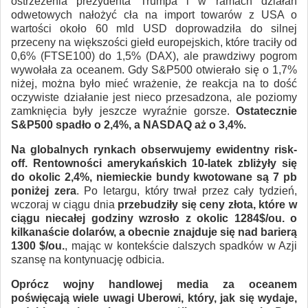
ostrzeżenia prezydenta Trumpa i w ramach działań
odwetowych nałożyć cła na import towarów z USA o
wartości około 60 mld USD doprowadziła do silnej
przeceny na większości giełd europejskich, które traciły od
0,6% (FTSE100) do 1,5% (DAX), ale prawdziwy pogrom
wywołała za oceanem. Gdy S&P500 otwierało się o 1,7%
niżej, można było mieć wrażenie, że reakcja na to dość
oczywiste działanie jest nieco przesadzona, ale poziomy
zamknięcia były jeszcze wyraźnie gorsze.
Ostatecznie
S&P500 spadło o 2,4%, a NASDAQ aż o 3,4%.
Na globalnych rynkach obserwujemy ewidentny risk-
off. Rentowności amerykańskich 10-latek zbliżyły się
do okolic 2,4%, niemieckie bundy kwotowane są 7 pb
poniżej zera
. Po letargu, który trwał przez cały tydzień,
wczoraj w ciągu dnia
przebudziły się ceny złota, które w
ciągu niecałej godziny wzrosło z okolic 1284$/ou. o
kilkanaście dolarów, a obecnie znajduje się nad barierą
1300 $/ou.
, mając w kontekście dalszych spadków w Azji
szansę na kontynuację odbicia.
Oprócz wojny handlowej media za oceanem
poświęcają wiele uwagi Uberowi, który, jak się wydaje,