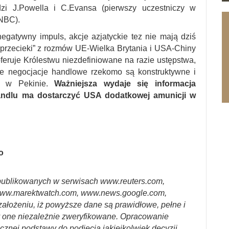
i J.Powella i C.Evansa (pierwszy uczestniczy w
CNBC).
gatywny impuls, akcje azjatyckie tez nie mają dziś
„przecieki” z rozmów UE-Wielka Brytania i USA-Chiny
eruje Królestwu niezdefiniowane na razie ustępstwa,
zne negocjacje handlowe rzekomo są konstruktywne i
a w Pekinie.
Ważniejsza wydaje się informacja
andlu ma dostarczyć USA dodatkowej amunicji w
o
ublikowanych w serwisach www.reuters.com,
ww.marektwatch.com, www.news.google.com,
założeniu, iż powyższe dane są prawidłowe, pełne i
y one niezależnie zweryfikowane. Opracowanie
cznej podstawy do podjęcia jakiejkolwiek decyzji