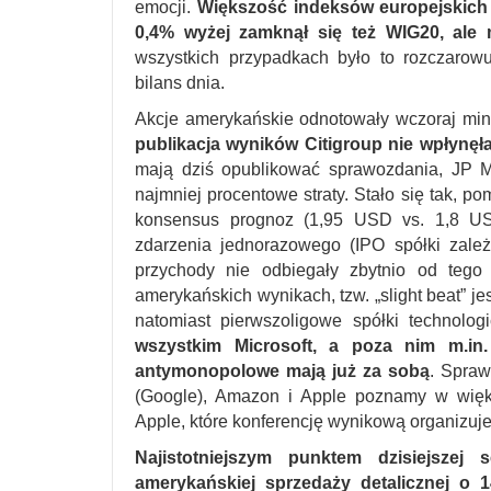
emocji.
Większość indeksów europejskich 
0,4% wyżej zamknął się też WIG20, ale m
wszystkich przypadkach było to rozczarow
bilans dnia.
Akcje amerykańskie odnotowały wczoraj mi
publikacja wyników Citigroup nie wpłynęł
mają dziś opublikować sprawozdania, JP 
najmniej procentowe straty. Stało się tak, p
konsensus prognoz (1,95 USD vs. 1,8 USD
zdarzenia jednorazowego (IPO spółki zale
przychody nie odbiegały zbytnio od teg
amerykańskich wynikach, tzw. „slight beat” j
natomiast pierwszoligowe spółki technolog
wszystkim Microsoft, a poza nim m.in. 
antymonopolowe mają już za sobą
. Spraw
(Google), Amazon i Apple poznamy w więks
Apple, które konferencję wynikową organizuje
Najistotniejszym punktem dzisiejszej
amerykańskiej sprzedaży detalicznej o 1