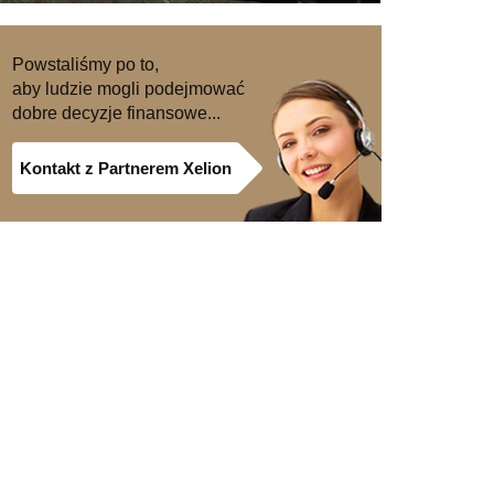
Powstaliśmy po to,
aby ludzie mogli podejmować
dobre decyzje finansowe...
Kontakt z Partnerem Xelion