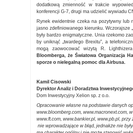
dodatkową zmienność w trakcie wypowiedz
konferencji G-7, drugi ma udzielić wywiadu 
Rynek ewidentnie czeka na pozytywny lub ne
jasno zdefiniowanego kierunku. Wczorajsze 
były bardzo enigmatyczne. Unia rzekomo zaof
by uniknąć „twardego Brexitu”, a telefonic
mogą zaowocować wizytą R. Lighthizer
Bloomberga, że Światowa Organizacja H
sporze o nielegalną pomoc dla Airbusa.
Kamil Cisowski
Dyrektor Analiz i Doradztwa Inwestycyjneg
Dom Inwestycyjny Xelion sp. z o.o.
Opracowanie własne na podstawie danych op
www.bloomberg.com, www.macronext.com, w
www.ft.com, www.bankier.pl, www.pb.pl, przy 
nie wprowadzające w błąd, jednakże nie był
ma charakter ogólny i nie może stanowić wyłą