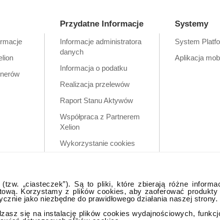
Przydatne Informacje
Systemy
ormacje
Informacje administratora
System Platf
danych
elion
Aplikacja mob
Informacja o podatku
tnerów
Realizacja przelewów
Raport Stanu Aktywów
Współpraca z Partnerem
Xelion
Wykorzystanie cookies
Zastrzeżenia prawne
Polityka prywatności w
tzw. „ciasteczek”). Są to pliki, które zbierają różne informa
aplikacji mobilnej
tową. Korzystamy z plików cookies, aby zaoferować produkty
tycznie jako niezbędne do prawidłowego działania naszej strony.
dzasz się na instalację plików cookies wydajnościowych, funkc