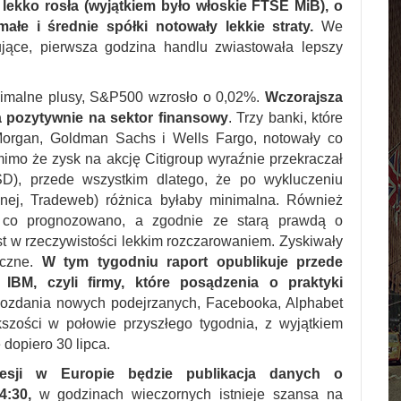
lekko rosła (wyjątkiem było włoskie FTSE MiB), o
ałe i średnie spółki notowały lekkie straty.
We
ujące, pierwsza godzina handlu zwiastowała lepszy
nimalne plusy, S&P500 wzrosło o 0,02%.
Wczorajsza
a pozytywnie na sektor finansowy
. Trzy banki, które
Morgan, Goldman Sachs i Wells Fargo, notowały co
omimo że zysk na akcję Citigroup wyraźnie przekraczał
), przede wszystkim dlatego, że po wykluczeniu
żnej, Tradeweb) różnica byłaby minimalna. Również
o co prognozowano, a zgodnie ze starą prawdą o
est w rzeczywistości lekkim rozczarowaniem. Zyskiwały
iczne.
W tym tygodniu raport opublikuje przede
IBM, czyli firmy, które posądzenia o praktyki
ozdania nowych podejrzanych, Facebooka, Alphabet
zości w połowie przyszłego tygodnia, z wyjątkiem
 dopiero 30 lipca.
 sesji w Europie będzie publikacja danych o
4:30,
w godzinach wieczornych istnieje szansa na