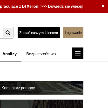
×
acujące z DI Xelion! >>> Dowiedz się więcej!
Zostań naszym klientem
Logowanie
Analizy
Bezpieczeństwo
Komentarz poranny