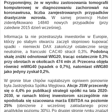
Przypomnijmy, że w wyniku zastosowania tomografii
komputerowej w diagnozowaniu zachorowań na
koronawirusa, liczba zarejestrowanych przypadków
drastycznie wzrosła.
W samej prowincji Hubei
zidentyfikowano 14840 nowych przypadków (przy
zaledwie 2015 dzień wcześniej).
Informacja ta nie przestraszyła inwestorów w Europie,
którzy po słabym otwarciu zaczęli stopniowo kupować
spadki - niemiecki DAX zakończył ostatecznie sesję
neutralnie, a francuski CAC40 stracił 0,3%.
Podobną
skalę zniżki odnotował WIG20, tracąc ostatecznie 0,3%
przy obrotach w okolicach 474 mln zł. Przecena objęła
również mWIG40 (spadek o 0,7%), natomiast sWIG80
jako jedyny zyskał 0,2%.
W gronie blue chipów najsłabszym ogniwem ponownie
była Jastrzębska Spółka Węglowa.
Akcje JSW przeceniły
się o 4,4% po publikacji strategii spółki na lata 2020-
2030, w ramach której inwestorom szczególnie nie
spodobała się szacowana marża EBITDA na poziomie
25%
(obniżenie z wcześniej zakładanego przez
analityków poziomu 30%). Po drugiej stronie rynku znalazł