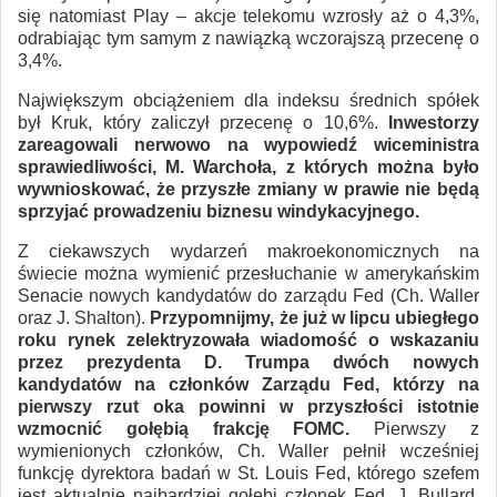
się natomiast Play – akcje telekomu wzrosły aż o 4,3%,
odrabiając tym samym z nawiązką wczorajszą przecenę o
3,4%.
Największym obciążeniem dla indeksu średnich spółek
był Kruk, który zaliczył przecenę o 10,6%.
Inwestorzy
zareagowali nerwowo na wypowiedź wiceministra
sprawiedliwości, M. Warchoła, z których można było
wywnioskować, że przyszłe zmiany w prawie nie będą
sprzyjać prowadzeniu biznesu windykacyjnego.
Z ciekawszych wydarzeń makroekonomicznych na
świecie można wymienić przesłuchanie w amerykańskim
Senacie nowych kandydatów do zarządu Fed (Ch. Waller
oraz J. Shalton).
Przypomnijmy, że już w lipcu ubiegłego
roku rynek zelektryzowała wiadomość o wskazaniu
przez prezydenta D. Trumpa dwóch nowych
kandydatów na członków Zarządu Fed, którzy na
pierwszy rzut oka powinni w przyszłości istotnie
wzmocnić gołębią frakcję FOMC.
Pierwszy z
wymienionych członków, Ch. Waller pełnił wcześniej
funkcję dyrektora badań w St. Louis Fed, którego szefem
jest aktualnie najbardziej gołębi członek Fed, J. Bullard.