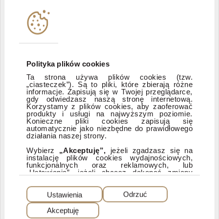
Instytucje współpracujące
Polityka informacyjna DI Xelion
Polityka plików cookies
Ta strona używa plików cookies (tzw.
„ciasteczek”). Są to pliki, które zbierają różne
Zastrzeżenia prawne
informacje. Zapisują się w Twojej przeglądarce,
gdy odwiedzasz naszą stronę internetową.
Korzystamy z plików cookies, aby zaoferować
produkty i usługi na najwyższym poziomie.
ESG
Konieczne pliki cookies zapisują się
automatycznie jako niezbędne do prawidłowego
działania naszej strony.
Dostępność
Wybierz
„Akceptuję”,
jeżeli zgadzasz się na
instalację plików cookies wydajnościowych,
funkcjonalnych oraz reklamowych, lub
„Ustawienia”, jeżeli chcesz dokonać zmiany
ustawień dotyczących plików cookies.
PEŁNA WERSJA SERWISU
Dzięki plikom cookies możemy: udostępniać
Ustawienia
Odrzuć
nasz serwis, dostosowywać go do Twoich
preferencji, a także analizować, jakie strony
Akceptuję
najczęściej odwiedzasz i z jakich stron do nas
© 2025 Dom Inwestycyjny Xelion sp. z o.o. Wszelkie prawa zastrzeżone. Dom