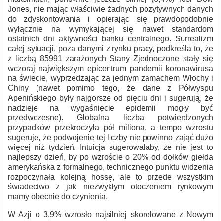
Jones, nie mając właściwie żadnych pozytywnych danych
do zdyskontowania i opierając się prawdopodobnie
wyłącznie na wymykającej się nawet standardom
ostatnich dni aktywności banku centralnego. Surrealizm
całej sytuacji, poza danymi z rynku pracy, podkreśla to, że
z liczbą 85991 zarażonych Stany Zjednoczone stały się
wczoraj największym epicentrum pandemii koronawirusa
na świecie, wyprzedzając za jednym zamachem Włochy i
Chiny (nawet pomimo tego, że dane z Półwyspu
Apenińskiego były najgorsze od pięciu dni i sugerują, że
nadzieje na wygaśnięcie epidemii mogły być
przedwczesne). Globalna liczba potwierdzonych
przypadków przekroczyła pół miliona, a tempo wzrostu
sugeruje, że podwojenie tej liczby nie powinno zająć dużo
więcej niż tydzień. Intuicja sugerowałaby, że nie jest to
najlepszy dzień, by po wzroście o 20% od dołków giełda
amerykańska z formalnego, technicznego punktu widzenia
rozpoczynała kolejną hossę, ale to przede wszystkim
świadectwo z jak niezwykłym otoczeniem rynkowym
mamy obecnie do czynienia.
W Azji o 3,9% wzrosło najsilniej skorelowane z Nowym