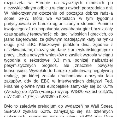
rozpoczęta w Europie na wyraźnych minusach po
niezwykle silnym odbiciu w ciągu dwóch poprzednich dni.
W niekorzystnym otoczeniu od początku dobrze radziła
sobie GPW, która we wzrostach w tym tygodniu
partycypowała w bardzo ograniczonym stopniu. Pomimo
trwającego aż do popołudnia zawahania giełd przez cały
czas spadały rentowności obligacji włoskich i greckich, co
jasno sugerowało, że głównym rozdającym karty na rynku
długu jest EBC. Kluczowym punktem dnia, zgodnie z
oczekiwaniami, okazały się dane z amerykańskiego rynku
pracy. Liczba nowych wniosków o zasiłek wzrosła w ciągu
tygodnia o rekordowe 3,3 mln, poniżej najbardziej
pesymistycznych prognoz, ale znacznie powyżej
konsensusu. Wywołało to bardzo krótkotrwałą negatywną
reakcję, po której została uruchomiona olbrzymia fala
zakupów, gdy do EBC w interwencjach dołączył Fed.
Finalnie główne rynki europejskie zamykały się od 0,7%
(Włochy) do 2,5% (Francja) wyżej. WIG20 wzrósł o 3,5%,
mWIG40 o 1,0%, a sWIG80 o 0,8%.
Było to zaledwie preludium do wydarzeń na Wall Street.
S&P500 zyskało 6,2%, zamykając się na dziennych
maksimach, ponownie jeszcze silniej (6,4%) rósł Dow