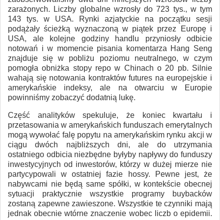
zarażonych. Liczby globalne wzrosły do 723 tys., w tym
143 tys. w USA. Rynki azjatyckie na początku sesji
podążały ścieżką wyznaczoną w piątek przez Europę i
USA, ale kolejne godziny handlu przyniosły odbicie
notowań i w momencie pisania komentarza Hang Seng
znajduje się w pobliżu poziomu neutralnego, w czym
pomogła obniżka stopy repo w Chinach o 20 pb. Silnie
wahają się notowania kontraktów futures na europejskie i
amerykańskie indeksy, ale na otwarciu w Europie
powinniśmy zobaczyć dodatnią lukę.
Część analityków spekuluje, że koniec kwartału i
przetasowania w amerykańskich funduszach emerytalnych
mogą wywołać falę popytu na amerykańskim rynku akcji w
ciągu dwóch najbliższych dni, ale do utrzymania
ostatniego odbicia niezbędne byłyby napływy do funduszy
inwestycyjnych od inwestorów, którzy w dużej mierze nie
partycypowali w ostatniej fazie hossy. Pewne jest, że
nabywcami nie będą same spółki, w kontekście obecnej
sytuacji praktycznie wszystkie programy buybacków
zostaną zapewne zawieszone. Wszystkie te czynniki mają
jednak obecnie wtórne znaczenie wobec liczb o epidemii.