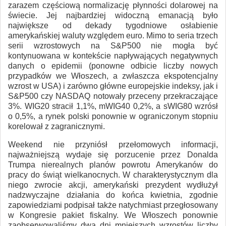
zarazem częściową normalizację płynności dolarowej na
świecie. Jej najbardziej widoczną emanacją było
największe od dekady tygodniowe osłabienie
amerykańskiej waluty względem euro. Mimo to seria trzech
serii wzrostowych na S&P500 nie mogła być
kontynuowana w kontekście napływających negatywnych
danych o epidemii (ponowne odbicie liczby nowych
przypadków we Włoszech, a zwłaszcza ekspotencjalny
wzrost w USA) i zarówno główne europejskie indeksy, jak i
S&P500 czy NASDAQ notowały przeceny przekraczające
3%. WIG20 stracił 1,1%, mWIG40 0,2%, a sWIG80 wzrósł
o 0,5%, a rynek polski ponownie w ograniczonym stopniu
korelował z zagranicznymi.
Weekend nie przyniósł przełomowych informacji,
najważniejszą wydaje się porzucenie przez Donalda
Trumpa nierealnych planów powrotu Amerykanów do
pracy do świąt wielkanocnych. W charakterystycznym dla
niego zwrocie akcji, amerykański prezydent wydłużył
nadzwyczajne działania do końca kwietnia, zgodnie
zapowiedziami podpisał także natychmiast przegłosowany
w Kongresie pakiet fiskalny. We Włoszech ponownie
zaobserwowaliśmy dwa dni mniejszych wzrostów liczby