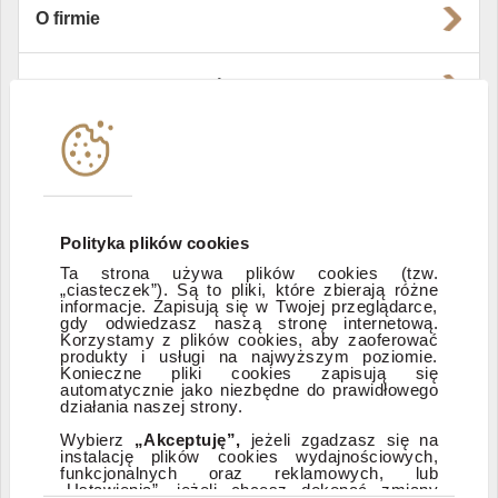
O firmie
Władze i struktura spółki
Instytucje współpracujące
Polityka informacyjna DI Xelion
Polityka plików cookies
Ta strona używa plików cookies (tzw.
„ciasteczek”). Są to pliki, które zbierają różne
Zastrzeżenia prawne
informacje. Zapisują się w Twojej przeglądarce,
gdy odwiedzasz naszą stronę internetową.
Korzystamy z plików cookies, aby zaoferować
produkty i usługi na najwyższym poziomie.
ESG
Konieczne pliki cookies zapisują się
automatycznie jako niezbędne do prawidłowego
działania naszej strony.
Dostępność
Wybierz
„Akceptuję”,
jeżeli zgadzasz się na
instalację plików cookies wydajnościowych,
funkcjonalnych oraz reklamowych, lub
„Ustawienia”, jeżeli chcesz dokonać zmiany