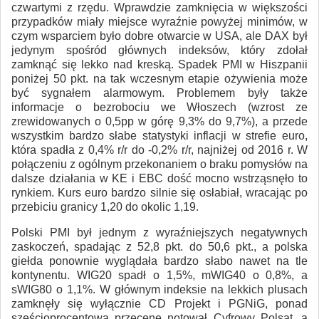
czwartymi z rzędu. Wprawdzie zamknięcia w większości
przypadków miały miejsce wyraźnie powyżej minimów, w
czym wsparciem było dobre otwarcie w USA, ale DAX był
jedynym spośród głównych indeksów, który zdołał
zamknąć się lekko nad kreską. Spadek PMI w Hiszpanii
poniżej 50 pkt. na tak wczesnym etapie ożywienia może
być sygnałem alarmowym. Problemem były także
informacje o bezrobociu we Włoszech (wzrost ze
zrewidowanych o 0,5pp w górę 9,3% do 9,7%), a przede
wszystkim bardzo słabe statystyki inflacji w strefie euro,
która spadła z 0,4% r/r do -0,2% r/r, najniżej od 2016 r. W
połączeniu z ogólnym przekonaniem o braku pomysłów na
dalsze działania w KE i EBC dość mocno wstrząsnęło to
rynkiem. Kurs euro bardzo silnie się osłabiał, wracając po
przebiciu granicy 1,20 do okolic 1,19.
Polski PMI był jednym z wyraźniejszych negatywnych
zaskoczeń, spadając z 52,8 pkt. do 50,6 pkt., a polska
giełda ponownie wyglądała bardzo słabo nawet na tle
kontynentu. WIG20 spadł o 1,5%, mWIG40 o 0,8%, a
sWIG80 o 1,1%. W głównym indeksie na lekkich plusach
zamknęły się wyłącznie CD Projekt i PGNiG, ponad
sześcioprocentową przecenę notował Cyfrowy Polsat, a