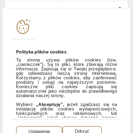
Władze i struktura spółki
Instytucje współpracujące
Polityka informacyjna DI Xelion
Polityka plików cookies
Ta strona używa plików cookies (tzw.
„ciasteczek”). Są to pliki, które zbierają różne
Zastrzeżenia prawne
informacje. Zapisują się w Twojej przeglądarce,
gdy odwiedzasz naszą stronę internetową.
Korzystamy z plików cookies, aby zaoferować
produkty i usługi na najwyższym poziomie.
ESG
Konieczne pliki cookies zapisują się
automatycznie jako niezbędne do prawidłowego
działania naszej strony.
Dostępność
Wybierz
„Akceptuję”,
jeżeli zgadzasz się na
instalację plików cookies wydajnościowych,
funkcjonalnych oraz reklamowych, lub
„Ustawienia”, jeżeli chcesz dokonać zmiany
ustawień dotyczących plików cookies.
PEŁNA WERSJA SERWISU
Dzięki plikom cookies możemy: udostępniać
Ustawienia
Odrzuć