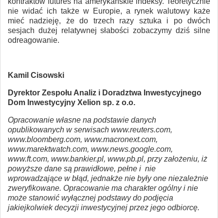
kontraktów futures na amerykańskie indeksy. Teoretycznie
nie widać ich także w Europie, a rynek walutowy każe
mieć nadzieję, że do trzech razy sztuka i po dwóch
sesjach dużej relatywnej słabości zobaczymy dziś silne
odreagowanie.
Kamil Cisowski
Dyrektor Zespołu Analiz i Doradztwa Inwestycyjnego
Dom Inwestycyjny Xelion sp. z o.o.
Opracowanie własne na podstawie danych
opublikowanych w serwisach www.reuters.com,
www.bloomberg.com, www.macronext.com,
www.marektwatch.com, www.news.google.com,
www.ft.com, www.bankier.pl, www.pb.pl, przy założeniu, iż
powyższe dane są prawidłowe, pełne i nie
wprowadzające w błąd, jednakże nie były one niezależnie
zweryfikowane. Opracowanie ma charakter ogólny i nie
może stanowić wyłącznej podstawy do podjęcia
jakiejkolwiek decyzji inwestycyjnej przez jego odbiorcę.