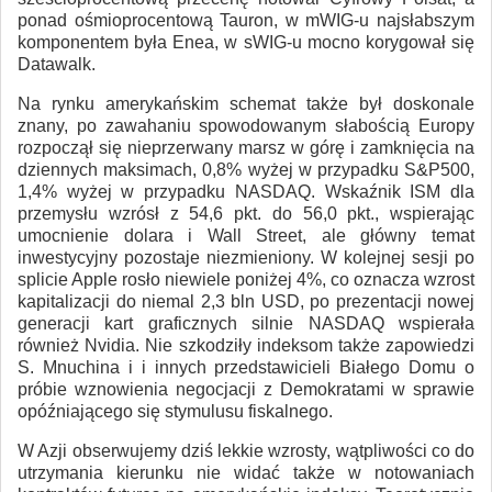
ponad ośmioprocentową Tauron, w mWIG-u najsłabszym
komponentem była Enea, w sWIG-u mocno korygował się
Datawalk.
Na rynku amerykańskim schemat także był doskonale
znany, po zawahaniu spowodowanym słabością Europy
rozpoczął się nieprzerwany marsz w górę i zamknięcia na
dziennych maksimach, 0,8% wyżej w przypadku S&P500,
1,4% wyżej w przypadku NASDAQ. Wskaźnik ISM dla
przemysłu wzrósł z 54,6 pkt. do 56,0 pkt., wspierając
umocnienie dolara i Wall Street, ale główny temat
inwestycyjny pozostaje niezmieniony. W kolejnej sesji po
splicie Apple rosło niewiele poniżej 4%, co oznacza wzrost
kapitalizacji do niemal 2,3 bln USD, po prezentacji nowej
generacji kart graficznych silnie NASDAQ wspierała
również Nvidia. Nie szkodziły indeksom także zapowiedzi
S. Mnuchina i i innych przedstawicieli Białego Domu o
próbie wznowienia negocjacji z Demokratami w sprawie
opóźniającego się stymulusu fiskalnego.
W Azji obserwujemy dziś lekkie wzrosty, wątpliwości co do
utrzymania kierunku nie widać także w notowaniach