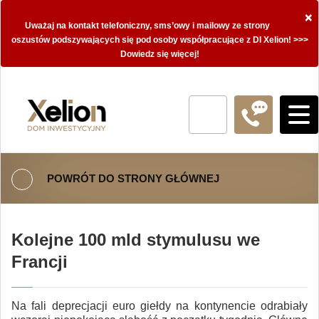
×
Uważaj na kontakt telefoniczny, sms’owy i mailowy ze strony
oszustów podszywających się pod osoby współpracujące z DI Xelion! >>>
Dowiedz się więcej!
POWRÓT DO STRONY GŁÓWNEJ
Kolejne 100 mld stymulusu we
Francji
Na fali deprecjacji euro giełdy na kontynencie odrabiały