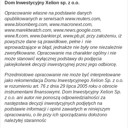
Dom Inwestycyjny Xelion sp. z o.o.
Opracowanie własne na podstawie danych
opublikowanych w serwisach www.reuters.com,
www.bloomberg.com, www.macronext.com,
www.marektwatch.com, www.news.google.com,
www.ft.com, www.bankier.pl, www.pb.pl, przy założeniu, iż
powyższe dane są prawidłowe, pełne i nie
wprowadzające w błąd, jednakże nie były one niezależnie
zweryfikowane. Opracowanie ma charakter ogólny i nie
może stanowić wyłącznej podstawy do podjęcia
jakiejkolwiek decyzji inwestycyjnej przez jego odbiorcę.
Przedmiotowe opracowanie nie może być interpretowane
jako rekomendacja Domu Inwestycyjnego Xelion Sp. z o.o.
w rozumieniu art. 76 z dnia 29 lipca 2005 roku o obrocie
instrumentami finansowymi. Dom Inwestycyjny Xelion Sp.
z o.o. ani autor nie ponoszą odpowiedzialności za
następstwa decyzji inwestycyjnych podjętych na
podstawie informacji i opinii zawartych w niniejszym
opracowaniu, o ile przy ich sporządzaniu dołożono
należytej starannośc