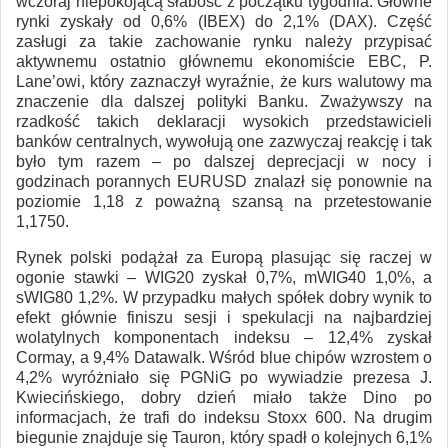
wczoraj niepokojącą słabość z początku tygodnia. Główne
rynki zyskały od 0,6% (IBEX) do 2,1% (DAX). Część
zasługi za takie zachowanie rynku należy przypisać
aktywnemu ostatnio głównemu ekonomiście EBC, P.
Lane’owi, który zaznaczył wyraźnie, że kurs walutowy ma
znaczenie dla dalszej polityki Banku. Zważywszy na
rzadkość takich deklaracji wysokich przedstawicieli
banków centralnych, wywołują one zazwyczaj reakcję i tak
było tym razem – po dalszej deprecjacji w nocy i
godzinach porannych EURUSD znalazł się ponownie na
poziomie 1,18 z poważną szansą na przetestowanie
1,1750.
Rynek polski podążał za Europą plasując się raczej w
ogonie stawki – WIG20 zyskał 0,7%, mWIG40 1,0%, a
sWIG80 1,2%. W przypadku małych spółek dobry wynik to
efekt głównie finiszu sesji i spekulacji na najbardziej
wolatylnych komponentach indeksu – 12,4% zyskał
Cormay, a 9,4% Datawalk. Wśród blue chipów wzrostem o
4,2% wyróżniało się PGNiG po wywiadzie prezesa J.
Kwiecińskiego, dobry dzień miało także Dino po
informacjach, że trafi do indeksu Stoxx 600. Na drugim
biegunie znajduje się Tauron, który spadł o kolejnych 6,1%