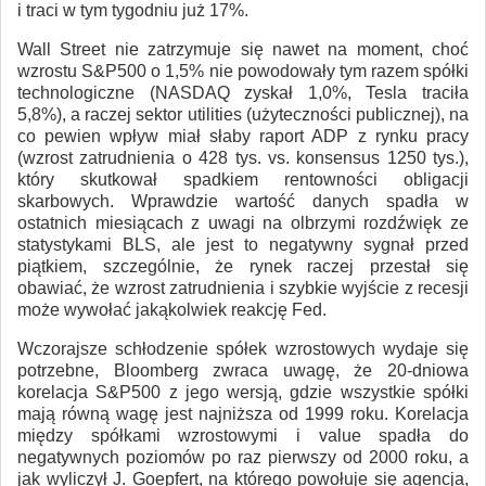
i traci w tym tygodniu już 17%.
Wall Street nie zatrzymuje się nawet na moment, choć
wzrostu S&P500 o 1,5% nie powodowały tym razem spółki
technologiczne (NASDAQ zyskał 1,0%, Tesla traciła
5,8%), a raczej sektor utilities (użyteczności publicznej), na
co pewien wpływ miał słaby raport ADP z rynku pracy
(wzrost zatrudnienia o 428 tys. vs. konsensus 1250 tys.),
który skutkował spadkiem rentowności obligacji
skarbowych. Wprawdzie wartość danych spadła w
ostatnich miesiącach z uwagi na olbrzymi rozdźwięk ze
statystykami BLS, ale jest to negatywny sygnał przed
piątkiem, szczególnie, że rynek raczej przestał się
obawiać, że wzrost zatrudnienia i szybkie wyjście z recesji
może wywołać jakąkolwiek reakcję Fed.
Wczorajsze schłodzenie spółek wzrostowych wydaje się
potrzebne, Bloomberg zwraca uwagę, że 20-dniowa
korelacja S&P500 z jego wersją, gdzie wszystkie spółki
mają równą wagę jest najniższa od 1999 roku. Korelacja
między spółkami wzrostowymi i value spadła do
negatywnych poziomów po raz pierwszy od 2000 roku, a
jak wyliczył J. Goepfert, na którego powołuje się agencja,