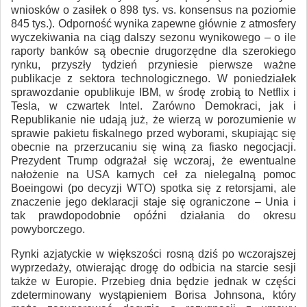
wniosków o zasiłek o 898 tys. vs. konsensus na poziomie
845 tys.). Odporność wynika zapewne głównie z atmosfery
wyczekiwania na ciąg dalszy sezonu wynikowego – o ile
raporty banków są obecnie drugorzędne dla szerokiego
rynku, przyszły tydzień przyniesie pierwsze ważne
publikacje z sektora technologicznego. W poniedziałek
sprawozdanie opublikuje IBM, w środę zrobią to Netflix i
Tesla, w czwartek Intel. Zarówno Demokraci, jak i
Republikanie nie udają już, że wierzą w porozumienie w
sprawie pakietu fiskalnego przed wyborami, skupiając się
obecnie na przerzucaniu się winą za fiasko negocjacji.
Prezydent Trump odgrażał się wczoraj, że ewentualne
nałożenie na USA karnych ceł za nielegalną pomoc
Boeingowi (po decyzji WTO) spotka się z retorsjami, ale
znaczenie jego deklaracji staje się ograniczone – Unia i
tak prawdopodobnie opóźni działania do okresu
powyborczego.
Rynki azjatyckie w większości rosną dziś po wczorajszej
wyprzedaży, otwierając drogę do odbicia na starcie sesji
także w Europie. Przebieg dnia będzie jednak w części
zdeterminowany wystąpieniem Borisa Johnsona, który