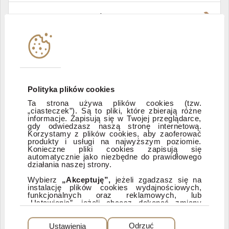
Władze i struktura spółki
Instytucje współpracujące
Polityka informacyjna DI Xelion
Polityka plików cookies
Ta strona używa plików cookies (tzw.
„ciasteczek”). Są to pliki, które zbierają różne
Zastrzeżenia prawne
informacje. Zapisują się w Twojej przeglądarce,
gdy odwiedzasz naszą stronę internetową.
Korzystamy z plików cookies, aby zaoferować
produkty i usługi na najwyższym poziomie.
ESG
Konieczne pliki cookies zapisują się
automatycznie jako niezbędne do prawidłowego
działania naszej strony.
Dostępność
Wybierz
„Akceptuję”,
jeżeli zgadzasz się na
instalację plików cookies wydajnościowych,
funkcjonalnych oraz reklamowych, lub
„Ustawienia”, jeżeli chcesz dokonać zmiany
ustawień dotyczących plików cookies.
PEŁNA WERSJA SERWISU
Dzięki plikom cookies możemy: udostępniać
Ustawienia
Odrzuć