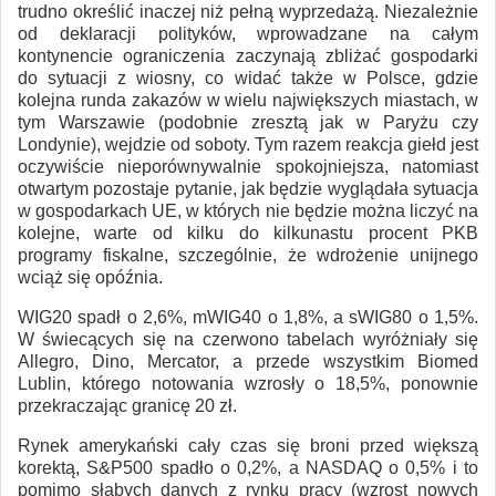
trudno określić inaczej niż pełną wyprzedażą. Niezależnie
od deklaracji polityków, wprowadzane na całym
kontynencie ograniczenia zaczynają zbliżać gospodarki
do sytuacji z wiosny, co widać także w Polsce, gdzie
kolejna runda zakazów w wielu największych miastach, w
tym Warszawie (podobnie zresztą jak w Paryżu czy
Londynie), wejdzie od soboty. Tym razem reakcja giełd jest
oczywiście nieporównywalnie spokojniejsza, natomiast
otwartym pozostaje pytanie, jak będzie wyglądała sytuacja
w gospodarkach UE, w których nie będzie można liczyć na
kolejne, warte od kilku do kilkunastu procent PKB
programy fiskalne, szczególnie, że wdrożenie unijnego
wciąż się opóźnia.
WIG20 spadł o 2,6%, mWIG40 o 1,8%, a sWIG80 o 1,5%.
W świecących się na czerwono tabelach wyróżniały się
Allegro, Dino, Mercator, a przede wszystkim Biomed
Lublin, którego notowania wzrosły o 18,5%, ponownie
przekraczając granicę 20 zł.
Rynek amerykański cały czas się broni przed większą
korektą, S&P500 spadło o 0,2%, a NASDAQ o 0,5% i to
pomimo słabych danych z rynku pracy (wzrost nowych