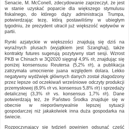
Senacie, M. McConell, zdecydowanie zaprzeczył, że jest
w stanie uzyskać poparcie dla większego stymulusu
fiskalnego, do którego dąży administracja Trumpa,
potwierdzając tezę, którą postawiliśmy w ubiegłym
tygodniu, że prezydent utracił już większość wpływów w
partii.
Rynki azjatyckie w większości znajdują się dziś na
wyraźnych plusach (wyjątkiem jest Szanghaj), także
kontrakty futures sugerują pozytywny start sesji. Wzrost
PKB w Chinach w 3Q2020 sięgnął 4,9% r/r, znajdując się
poniżej konsensusu Reutersa (5,2% r/r), a publikacja
zatrzymała umocnienie juana względem dolara. Lekko
negatywny wydźwięk głównych danych został złagodzony
przez lepsze od oczekiwań wrześniowe odczyty produkcji
przemysłowej (6,9% r/r vs. konsensus 5,8% r/r) i sprzedaży
detalicznej (3,3% r/r vs. konsensus 1,7% r/r). Dane
potwierdzają też, że Państwo Środka znajduje się w
obecnie w nieporównywalnie lepszej sytuacji
gospodarczej niż jakakolwiek inna duża gospodarka na
świecie.
Rozpoczynający się tydzień powinien odsunąć część