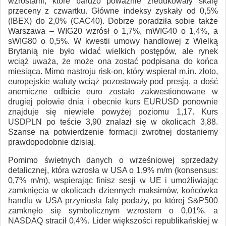
wzrostami, które bardzo poważnie zredukowały skalę
przeceny z czwartku. Główne indeksy zyskały od 0,5%
(IBEX) do 2,0% (CAC40). Dobrze poradziła sobie także
Warszawa – WIG20 wzrósł o 1,7%, mWIG40 o 1,4%, a
sWIG80 o 0,5%. W kwestii umowy handlowej z Wielką
Brytanią nie było widać wielkich postępów, ale rynek
wciąż uważa, że może ona zostać podpisana do końca
miesiąca. Mimo nastroju risk-on, który wspierał m.in. złoto,
europejskie waluty wciąż pozostawały pod presją, a dość
anemiczne odbicie euro zostało zakwestionowane w
drugiej połowie dnia i obecnie kurs EURUSD ponownie
znajduje się niewiele powyżej poziomu 1,17. Kurs
USDPLN po teście 3,90 znalazł się w okolicach 3,88.
Szanse na potwierdzenie formacji zwrotnej dostaniemy
prawdopodobnie dzisiaj.
Pomimo świetnych danych o wrześniowej sprzedaży
detalicznej, która wzrosła w USA o 1,9% m/m (konsensus:
0,7% m/m), wspierając finisz sesji w UE i umożliwiając
zamknięcia w okolicach dziennych maksimów, końcówka
handlu w USA przyniosła falę podaży, po której S&P500
zamknęło się symbolicznym wzrostem o 0,01%, a
NASDAQ stracił 0,4%. Lider większości republikańskiej w