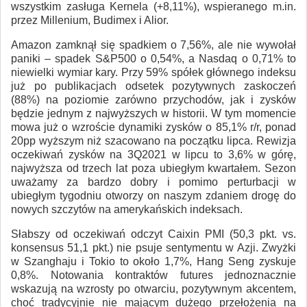
wszystkim zasługa Kernela (+8,11%), wspieranego m.in.
przez Millenium, Budimex i Alior.
Amazon zamknął się spadkiem o 7,56%, ale nie wywołał
paniki – spadek S&P500 o 0,54%, a Nasdaq o 0,71% to
niewielki wymiar kary. Przy 59% spółek głównego indeksu
już po publikacjach odsetek pozytywnych zaskoczeń
(88%) na poziomie zarówno przychodów, jak i zysków
będzie jednym z najwyższych w historii. W tym momencie
mowa już o wzroście dynamiki zysków o 85,1% r/r, ponad
20pp wyższym niż szacowano na początku lipca. Rewizja
oczekiwań zysków na 3Q2021 w lipcu to 3,6% w górę,
najwyższa od trzech lat poza ubiegłym kwartałem. Sezon
uważamy za bardzo dobry i pomimo perturbacji w
ubiegłym tygodniu otworzy on naszym zdaniem drogę do
nowych szczytów na amerykańskich indeksach.
Słabszy od oczekiwań odczyt Caixin PMI (50,3 pkt. vs.
konsensus 51,1 pkt.) nie psuje sentymentu w Azji. Zwyżki
w Szanghaju i Tokio to około 1,7%, Hang Seng zyskuje
0,8%. Notowania kontraktów futures jednoznacznie
wskazują na wzrosty po otwarciu, pozytywnym akcentem,
choć tradycyjnie nie mającym dużego przełożenia na