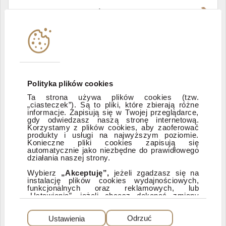
Władze i struktura spółki
Instytucje współpracujące
Polityka informacyjna DI Xelion
Polityka plików cookies
Ta strona używa plików cookies (tzw.
„ciasteczek”). Są to pliki, które zbierają różne
Zastrzeżenia prawne
informacje. Zapisują się w Twojej przeglądarce,
gdy odwiedzasz naszą stronę internetową.
Korzystamy z plików cookies, aby zaoferować
produkty i usługi na najwyższym poziomie.
ESG
Konieczne pliki cookies zapisują się
automatycznie jako niezbędne do prawidłowego
działania naszej strony.
Dostępność
Wybierz
„Akceptuję”,
jeżeli zgadzasz się na
instalację plików cookies wydajnościowych,
funkcjonalnych oraz reklamowych, lub
„Ustawienia”, jeżeli chcesz dokonać zmiany
ustawień dotyczących plików cookies.
PEŁNA WERSJA SERWISU
Dzięki plikom cookies możemy: udostępniać
Ustawienia
Odrzuć
nasz serwis, dostosowywać go do Twoich