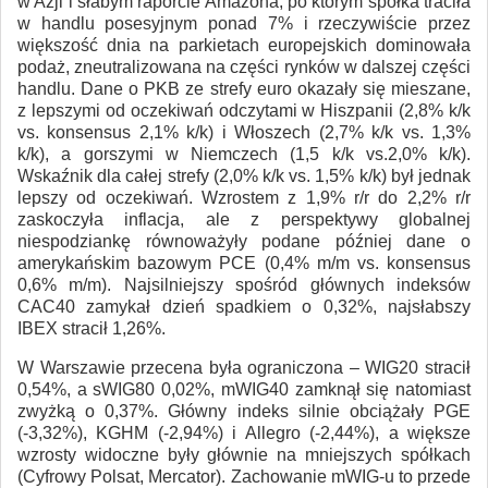
w Azji i słabym raporcie Amazona, po którym spółka traciła
w handlu posesyjnym ponad 7% i rzeczywiście przez
większość dnia na parkietach europejskich dominowała
podaż, zneutralizowana na części rynków w dalszej części
handlu. Dane o PKB ze strefy euro okazały się mieszane,
z lepszymi od oczekiwań odczytami w Hiszpanii (2,8% k/k
vs. konsensus 2,1% k/k) i Włoszech (2,7% k/k vs. 1,3%
k/k), a gorszymi w Niemczech (1,5 k/k vs.2,0% k/k).
Wskaźnik dla całej strefy (2,0% k/k vs. 1,5% k/k) był jednak
lepszy od oczekiwań. Wzrostem z 1,9% r/r do 2,2% r/r
zaskoczyła inflacja, ale z perspektywy globalnej
niespodziankę równoważyły podane później dane o
amerykańskim bazowym PCE (0,4% m/m vs. konsensus
0,6% m/m). Najsilniejszy spośród głównych indeksów
CAC40 zamykał dzień spadkiem o 0,32%, najsłabszy
IBEX stracił 1,26%.
W Warszawie przecena była ograniczona – WIG20 stracił
0,54%, a sWIG80 0,02%, mWIG40 zamknął się natomiast
zwyżką o 0,37%. Główny indeks silnie obciążały PGE
(-3,32%), KGHM (-2,94%) i Allegro (-2,44%), a większe
wzrosty widoczne były głównie na mniejszych spółkach
(Cyfrowy Polsat, Mercator). Zachowanie mWIG-u to przede