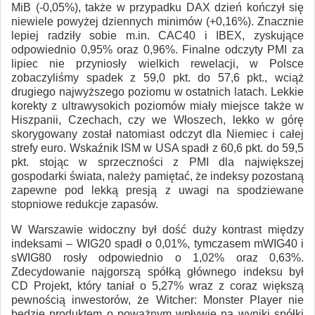
MiB (-0,05%), także w przypadku DAX dzień kończył się
niewiele powyżej dziennych minimów (+0,16%). Znacznie
lepiej radziły sobie m.in. CAC40 i IBEX, zyskujące
odpowiednio 0,95% oraz 0,96%. Finalne odczyty PMI za
lipiec nie przyniosły wielkich rewelacji, w Polsce
zobaczyliśmy spadek z 59,0 pkt. do 57,6 pkt., wciąż
drugiego najwyższego poziomu w ostatnich latach. Lekkie
korekty z ultrawysokich poziomów miały miejsce także w
Hiszpanii, Czechach, czy we Włoszech, lekko w górę
skorygowany został natomiast odczyt dla Niemiec i całej
strefy euro. Wskaźnik ISM w USA spadł z 60,6 pkt. do 59,5
pkt. stojąc w sprzeczności z PMI dla największej
gospodarki świata, należy pamiętać, że indeksy pozostaną
zapewne pod lekką presją z uwagi na spodziewane
stopniowe redukcje zapasów.
W Warszawie widoczny był dość duży kontrast między
indeksami – WIG20 spadł o 0,01%, tymczasem mWIG40 i
sWIG80 rosły odpowiednio o 1,02% oraz 0,63%.
Zdecydowanie najgorszą spółką głównego indeksu był
CD Projekt, który taniał o 5,27% wraz z coraz większą
pewnością inwestorów, że Witcher: Monster Player nie
będzie produktem o poważnym wpływie na wyniki spółki