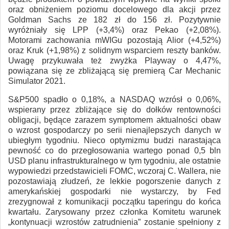
oraz obniżeniem poziomu docelowego dla akcji przez
Goldman Sachs ze 182 zł do 156 zł. Pozytywnie
wyróżniały się LPP (+3,4%) oraz Pekao (+2,08%).
Motorami zachowania mWIGu pozostają Alior (+4,52%)
oraz Kruk (+1,98%) z solidnym wsparciem reszty banków.
Uwagę przykuwała też zwyżka Playway o 4,47%,
powiązana się ze zbliżającą się premierą Car Mechanic
Simulator 2021.
S&P500 spadło o 0,18%, a NASDAQ wzrósł o 0,06%,
wspierany przez zbliżające się do dołków rentowności
obligacji, będące zarazem symptomem aktualności obaw
o wzrost gospodarczy po serii nienajlepszych danych w
ubiegłym tygodniu. Nieco optymizmu budzi narastająca
pewność co do przegłosowania wartego ponad 0,5 bln
USD planu infrastrukturalnego w tym tygodniu, ale ostatnie
wypowiedzi przedstawicieli FOMC, wczoraj C. Wallera, nie
pozostawiają złudzeń, że lekkie pogorszenie danych z
amerykańskiej gospodarki nie wystarczy, by Fed
zrezygnował z komunikacji początku taperingu do końca
kwartału. Zarysowany przez członka Komitetu warunek
„kontynuacji wzrostów zatrudnienia” zostanie spełniony z