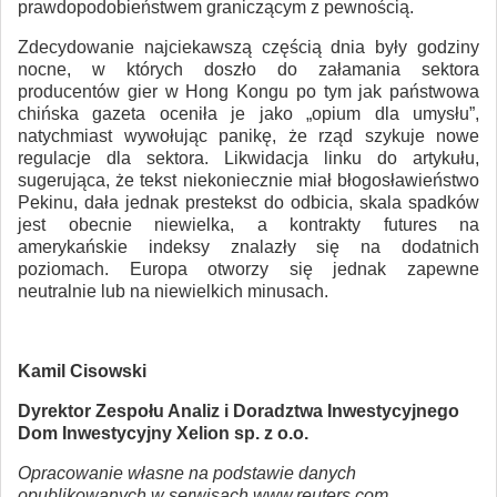
prawdopodobieństwem graniczącym z pewnością.
Zdecydowanie najciekawszą częścią dnia były godziny
nocne, w których doszło do załamania sektora
producentów gier w Hong Kongu po tym jak państwowa
chińska gazeta oceniła je jako „opium dla umysłu”,
natychmiast wywołując panikę, że rząd szykuje nowe
regulacje dla sektora. Likwidacja linku do artykułu,
sugerująca, że tekst niekoniecznie miał błogosławieństwo
Pekinu, dała jednak prestekst do odbicia, skala spadków
jest obecnie niewielka, a kontrakty futures na
amerykańskie indeksy znalazły się na dodatnich
poziomach. Europa otworzy się jednak zapewne
neutralnie lub na niewielkich minusach.
Kamil Cisowski
Dyrektor Zespołu Analiz i Doradztwa Inwestycyjnego
Dom Inwestycyjny Xelion sp. z o.o.
Opracowanie własne na podstawie danych
opublikowanych w serwisach www.reuters.com,