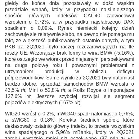
giełdy do końca dnia pozostawały w dość wąskim
przedziale wahań, który w przypadku najsilniejszego
spośród głównych indeksów CAC40 zaowocował
wzrostem o 0,72%, a w przypadku najsłabszego DAX
spadkiem o 0,09%. Rynek niemiecki kolejny dzień
zachowuje się relatywnie słabo, na pewno nie pomaga mu
fakt, że większość publikowanych ostatnio danych, w tym
PKB za 2Q2021, było raczej rozczarowujących na tle
reszty UE. Wczorajszy brak formy to wina BMW (-5,16%),
które ostrzegło we wtorek przed niejasnymi perspektywami
na drugą połowę roku i poważnymi problemami z
utrzymaniem produkcji w obliczu deficytu
półprzewodników. Same wyniki za 2Q2021 były natomiast
bardzo dobre, sprzedaż samochodów BMW wzrosła o
43,5% r/r, Mini o 52,8% r/r, a Rolls Royce o imponujące
127,6% r/r. Jeszcze szybciej rozwijał się segment
pojazdów elektrycznych (167% r/r).
WIG20 wzrósł o 0,2%, mWIG40 spadł natomiast o 0,76%,
a sWIG80 o 0,18%. Korekta średnich spółek, które
deklasowały ostatnio główny indeks, to przede wszystkim
wina spadającego o 5,96% mBanku, który w 2Q2021
zarobił wyraźnie mniej niż oczekiwano (87 mln zł vs.