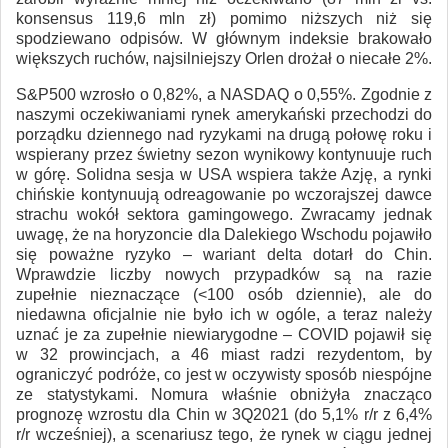
konsensus 119,6 mln zł) pomimo niższych niż się
spodziewano odpisów. W głównym indeksie brakowało
większych ruchów, najsilniejszy Orlen drożał o niecałe 2%.
S&P500 wzrosło o 0,82%, a NASDAQ o 0,55%. Zgodnie z
naszymi oczekiwaniami rynek amerykański przechodzi do
porządku dziennego nad ryzykami na drugą połowę roku i
wspierany przez świetny sezon wynikowy kontynuuje ruch
w górę. Solidna sesja w USA wspiera także Azję, a rynki
chińskie kontynuują odreagowanie po wczorajszej dawce
strachu wokół sektora gamingowego. Zwracamy jednak
uwagę, że na horyzoncie dla Dalekiego Wschodu pojawiło
się poważne ryzyko – wariant delta dotarł do Chin.
Wprawdzie liczby nowych przypadków są na razie
zupełnie nieznaczące (<100 osób dziennie), ale do
niedawna oficjalnie nie było ich w ogóle, a teraz należy
uznać je za zupełnie niewiarygodne – COVID pojawił się
w 32 prowincjach, a 46 miast radzi rezydentom, by
ograniczyć podróże, co jest w oczywisty sposób niespójne
ze statystykami. Nomura właśnie obniżyła znacząco
prognozę wzrostu dla Chin w 3Q2021 (do 5,1% r/r z 6,4%
r/r wcześniej), a scenariusz tego, że rynek w ciągu jednej