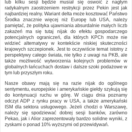
lub kilku sesji będzie musiał się oswoić z nagłym
radykalnym zaostrzeniem restrykcji przez Pekin jest jak
najbardziej realny. Wariant delta może kosztować Państwo
Środka znacznie więcej niż Europę lub USA, należy
pamiętać, że polityka ujawniania absurdalnie małych liczb
zakażeń ma się tutaj nijak do efektu gospodarczego
potencjalnych ograniczeń, dla których KPCh może nie
widzieć alternatywy w kontekście niskiej skuteczności
krajowych szczepionek. Jest to oczywiście temat istotny z
perspektywy całego świata, nie tylko z uwagi na PKB, ale
także możliwość wytworzenia kolejnych problemów w
globalnych łańcuchach dostaw i dalsze szoki podażowe w
tym lub przyszłym roku.
Nasze obawy mają się na razie nijak do ogólnego
sentymentu, europejskie i amerykańskie giełdy szykują się
do kontynuacji ruchu w górę. W ciągu dnia poznamy
odczyt ADP z rynku pracy w USA, a także amerykański
ISM dla sektora usługowego. Jeżeli chodzi o Warszawę,
należy się spodziewać dobrej sesji banków, zarówno
Pekao, jak i Alior zaprezentowały bardzo solidne wyniki, z
zyskami o ponad 10% wyższymi od przewidywań.